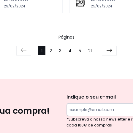
29/02/2024
25/02/2024
Páginas
1
2
3
4
5
21
Newsletter
Indique o seu e-mail
sua compra!
*Subscreva a nossa newsletter e
cada 100€ de compras