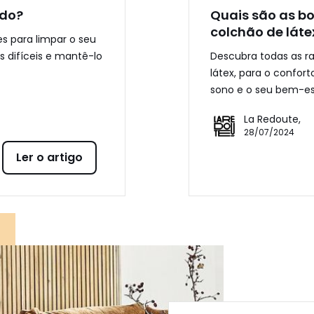
ido?
Quais são as b
colchão de láte
es para limpar o seu
s difíceis e mantê-lo
Descubra todas as r
Jardim & exterior
látex, para o confort
sono e o seu bem-es
La Redoute,
28/07/2024
Ler o artigo