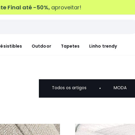
e Final até -50%,
aproveitar!
résistibles
Outdoor
Tapetes
Linho trendy
Todos os artigos
MODA