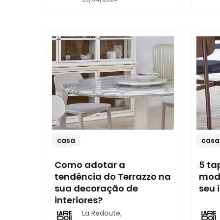
casa
casa
Como adotar a
5 ta
tendência do Terrazzo na
moda
sua decoração de
seu 
interiores?
La Redoute,