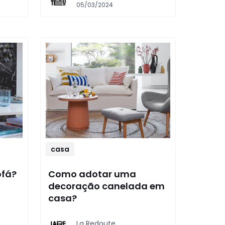
05/03/2024
casa
ofá?
Como adotar uma
decoração canelada em
casa?
La Redoute,