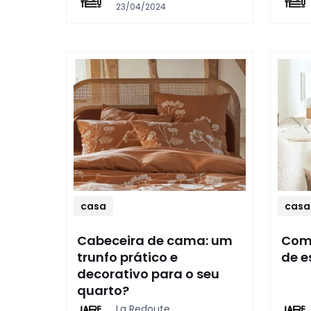
23/04/2024
casa
casa
Cabeceira de cama: um
Como
trunfo prático e
de e
decorativo para o seu
quarto?
La Redoute,