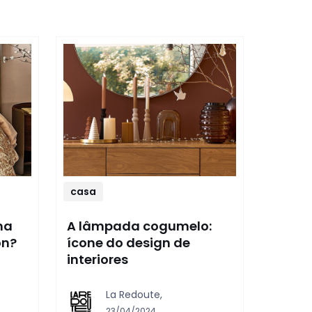
casa
ma
A lâmpada cogumelo:
on?
ícone do design de
interiores
La Redoute,
23/04/2024