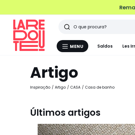
Remat
Pesquisar
Últimos
Saldos
Les Ir
MENU
Menu
artigos
La
Redoute
Artigo
vistos
Inspiração
Artigo
CASA
Casa de banho
Últimos artigos