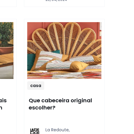
casa
ais
Que cabeceira original
m
escolher?
La Redoute,