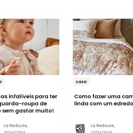
a
casa
cas infalíveis para ter
Como fazer uma ca
guarda-roupa de
linda com um edred
 sem gastar muito!
La Redoute,
La Redoute,
23/04/2024
23/04/2024