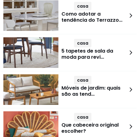
casa
Como adotar a
tendência do Terrazzo…
casa
5 tapetes de sala da
moda para revi…
casa
Móveis de jardim: quais
são as tend…
casa
Que cabeceira original
escolher?