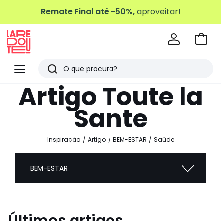
Remate Final até -50%,
aproveitar!
Ir
para
La
o
Redoute
Menu
Pesquisar
carri
Últimos
Artigo Toute la
artigos
Sante
vistos
Inspiração
Artigo
BEM-ESTAR
Saúde
BEM-ESTAR
Últimos artigos