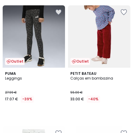
5
Outlet
Outlet
PUMA
PETIT BATEAU
Leggings
Calças em bombazina
27.99 €
55.00 €
17.07 €
-39%
33.00 €
-40%