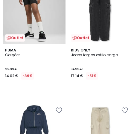
Outlet
Outlet
PUMA
KIDS ONLY
Calções
Jeans largos estilo cargo
22.99 €
34.99 €
14.02 €
-39%
17.14 €
-51%