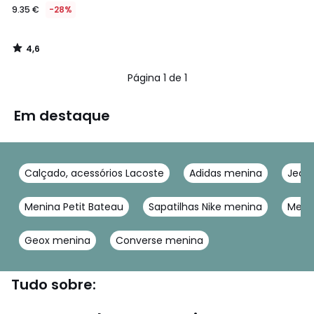
9.35 €
-28%
4,6
/
5
Página 1 de 1
Em destaque
Calçado, acessórios Lacoste
Adidas menina
Jeans
Menina Petit Bateau
Sapatilhas Nike menina
Meni
Geox menina
Converse menina
Tudo sobre: