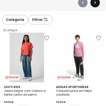
Précédent
Suivan
-
-
défiler
défiler
à
à
Categoria
Filtrar
gauche
droite
23 artigos
Outlet
Outlet
5
LEVI'S KIDS
ADIDAS SPORTSWEAR
/
Jeans largos com costura à
Conjunto júnior em felpa
5
frente, centro da perna
cardada
29.69
54.99 €
59.99 €
€