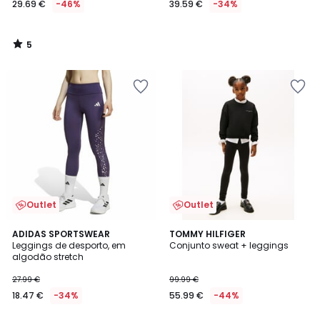
29.69 €
-46%
39.59 €
-34%
em
vez
de
5
54.99
/
5
€
46%
de
desconto
aplicado.
Outlet
Outlet
ADIDAS SPORTSWEAR
TOMMY HILFIGER
Leggings de desporto, em
Conjunto sweat + leggings
algodão stretch
27.99 €
99.99 €
18.47 €
-34%
55.99 €
-44%