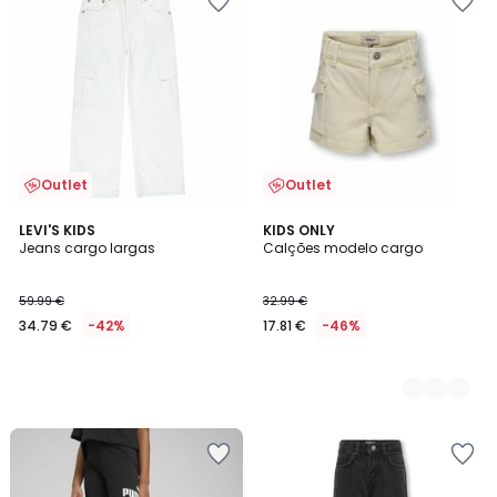
Outlet
Outlet
LEVI'S KIDS
2
KIDS ONLY
Jeans cargo largas
Calções modelo cargo
Cores
59.99 €
32.99 €
34.79 €
-42%
17.81 €
-46%