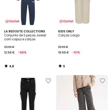
Outlet
Outlet
4,8
5
LA REDOUTE COLLECTIONS
KIDS ONLY
/ 5
/
Conjunto de 2 peças, sweat
Calças cargo
5
com capuz e calças
29.99 €
39.99 €
12.59 €
-58%
19.59 €
-51%
4,8
5
/
/
5
5