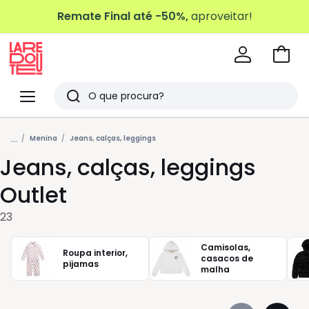
Remate Final até -50%,
aproveitar!
Ir
para
La
o
Redoute
Menu
Pesquisar
carri
Últimos
...
artigos
Menina
Jeans, calças, leggings
Jeans, calças, leggings
vistos
Outlet
23
Camisolas,
Roupa interior,
casacos de
pijamas
malha