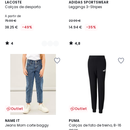
4
4,8
2
LACOSTE
ADIDAS SPORTSWEAR
/
/ 5
Calças de desporto
Leggings 3-Stripes
Cores
5
A partir de
75.00 €
22.99 €
38.25 €
-49%
14.94 €
-35%
4
4,8
/
/
5
5
Outlet
Outlet
5
4
NAME IT
PUMA
/
/
Jeans Mom corte baggy
Calças de fato de treino, 8-16
5
5
anos