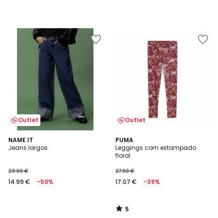
Outlet
Outlet
5
NAME IT
PUMA
/
Jeans largos
Leggings com estampado
5
floral
29.99 €
27.99 €
14.99 €
-50%
17.07 €
-39%
5
/