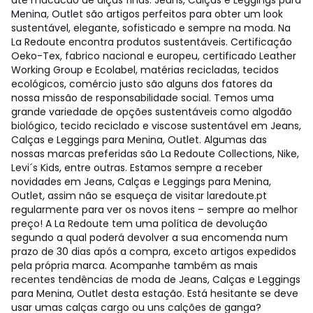
até macacão de alças finas. Jeans, Calças e Leggings para
Menina, Outlet são artigos perfeitos para obter um look
sustentável, elegante, sofisticado e sempre na moda. Na
La Redoute encontra produtos sustentáveis. Certificação
Oeko-Tex, fabrico nacional e europeu, certificado Leather
Working Group e Ecolabel, matérias recicladas, tecidos
ecológicos, comércio justo são alguns dos fatores da
nossa missão de responsabilidade social. Temos uma
grande variedade de opções sustentáveis como algodão
biológico, tecido reciclado e viscose sustentável em Jeans,
Calças e Leggings para Menina, Outlet. Algumas das
nossas marcas preferidas são La Redoute Collections, Nike,
Levi´s Kids, entre outras. Estamos sempre a receber
novidades em Jeans, Calças e Leggings para Menina,
Outlet, assim não se esqueça de visitar laredoute.pt
regularmente para ver os novos itens – sempre ao melhor
preço! A La Redoute tem uma política de devolução
segundo a qual poderá devolver a sua encomenda num
prazo de 30 dias após a compra, exceto artigos expedidos
pela própria marca. Acompanhe também as mais
recentes tendências de moda de Jeans, Calças e Leggings
para Menina, Outlet desta estação. Está hesitante se deve
usar umas calças cargo ou uns calções de ganga?