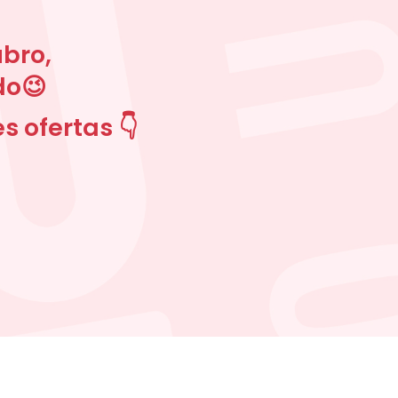
ubro,
do😉
s ofertas 👇