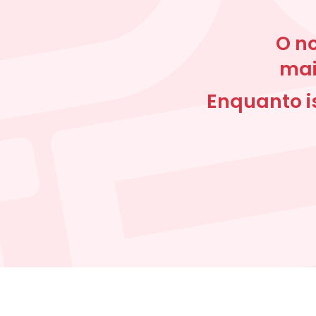
O no
mai
Enquanto is