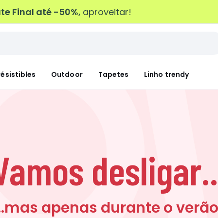
e Final até -50%,
aproveitar!
résistibles
Outdoor
Tapetes
Linho trendy
Vamos desligar..
...mas apenas durante o verão