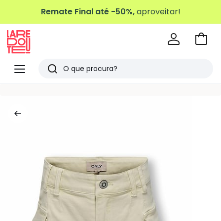
Remate Final até -50%,
aproveitar!
Ir
para
La
o
Redoute
Menu
Pesquisar
carri
Últimos
artigos
vistos