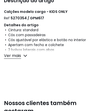
Descrição do artigo
Calções modelo cargo - KIDS ONLY
Ref
5270354 / GPM617
Detalhes do artigo
• Cintura: standard
• Cós com passadeiras
• Cós ajustável por elástico e botão no interior
• Apertam com fecho e colchete
• 2 bolsos laterais com abas
Ver mais
Composição e cuidados
• 98% algodão, 2% elastano
• Para limpar, siga as instruções que figuram na etiqueta
do artigo
Cores
Bege, Caqui
Tamanhos
8 anos (128 cm), 10 anos (140 cm), 11 anos
Nossos clientes também
(146 cm), 12 anos (152 cm), 13 anos (153 cm)