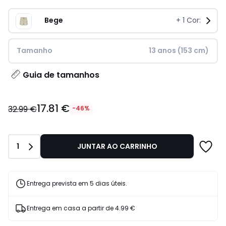
Bege
+
1
Cor:
Tamanho
13 anos (153 cm)
Guia de tamanhos
17.81
17.81 €
€
32.99 €
-46%
em
vez
de
Quantidade
1
JUNTAR AO CARRINHO
32.99
€
46%
de
Entrega prevista em 5 dias úteis.
desconto
aplicado.
Entrega em casa a partir de
4.99 €