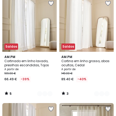
Saldos
Saldos
5
3
4
AM.PM
4
AM.PM
/
/
Cortinado em linho lavado,
Cortina em linho grosso, abas
Cores
Cores
5
5
presilhas escondidas, Tojos
ocultas, Cedal
A partir de
A partir de
109.00 €
149.00 €
66.49 €
-39%
89.40 €
-40%
5
3
/
/
5
5