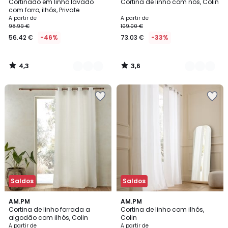
/ 5
/ 5
Cortinado em linho lavado
Cortina de linho com nós, Colin
Cores
Cores
com forro, ilhós, Private
A partir de
A partir de
98.99 €
109.00 €
56.42 €
-46%
73.03 €
-33%
4,3
3,6
/
/
5
5
Saldos
Saldos
4,7
4,3
4
AM.PM
4
AM.PM
/ 5
/ 5
Cortina de linho forrada a
Cortina de linho com ilhós,
Cores
Cores
algodão com ilhós, Colin
Colin
A partir de
A partir de