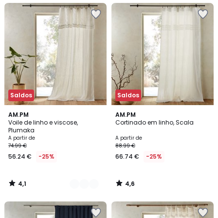
Saldos
Saldos
4,1
4,6
2
AM.PM
AM.PM
/ 5
/ 5
Voile de linho e viscose,
Cortinado em linho, Scala
Cores
Plumaka
A partir de
A partir de
74.99 €
88.99 €
56.24 €
-25%
66.74 €
-25%
4,1
4,6
/
/
5
5