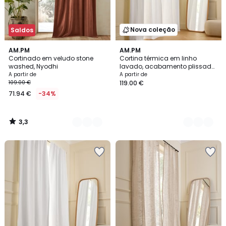
Nova coleção
Saldos
3,3
5
AM.PM
4
AM.PM
/ 5
Cortinado em veludo stone
Cortina térmica em linho
Cores
Cores
washed, Nyodhi
lavado, acabamento plissado,
PRIVATE
A partir de
A partir de
109.00 €
119.00 €
71.94 €
-34%
3,3
/
5