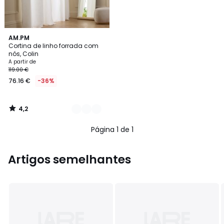
4,2
2
AM.PM
/ 5
Cortina de linho forrada com
Cores
nós, Colin
A partir de
119.00 €
76.16 €
-36%
4,2
/
5
Página 1 de 1
Artigos semelhantes