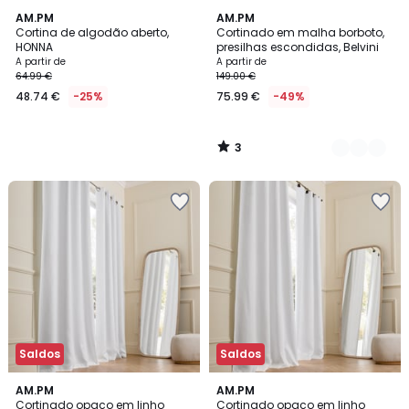
3
AM.PM
4
AM.PM
/
Cortina de algodão aberto,
Cortinado em malha borboto,
Cores
5
HONNA
presilhas escondidas, Belvini
A partir de
A partir de
64.99 €
149.00 €
48.74 €
-25%
75.99 €
-49%
3
/
5
Saldos
Saldos
4,9
4,6
11
AM.PM
11
AM.PM
/ 5
/ 5
Cortinado opaco em linho
Cortinado opaco em linho