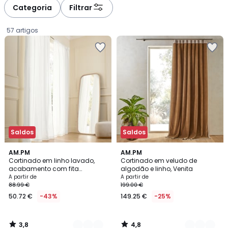
à
à
Categoria
Filtrar
gauche
droite
57 artigos
Saldos
Saldos
3,8
4,8
11
AM.PM
4
AM.PM
/ 5
/ 5
Cortinado em linho lavado,
Cortinado em veludo de
Cores
Cores
acabamento com fita
algodão e linho, Venita
Preço
franzida, Private
A partir de
A partir de
88.99 €
199.00 €
a
50.72 €
-43%
149.25 €
-25%
partir
de
50.72
3,8
4,8