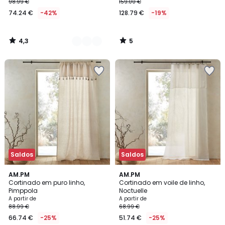
98.99 €
159.00 €
74.24 €
-42%
128.79 €
-19%
4,3
5
/
/
5
5
Saldos
Saldos
4,6
4,2
AM.PM
3
AM.PM
/ 5
/ 5
Cortinado em puro linho,
Cortinado em voile de linho,
Cores
Pimppola
Noctuelle
A partir de
A partir de
88.99 €
68.99 €
66.74 €
-25%
51.74 €
-25%