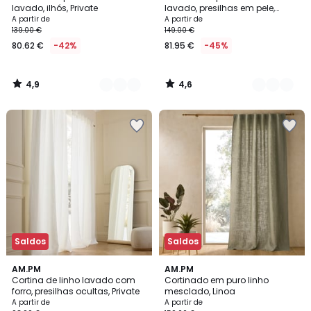
Cores
Cores
lavado, ilhós, Private
lavado, presilhas em pele,
Private
A partir de
A partir de
139.00 €
149.00 €
80.62 €
-42%
81.95 €
-45%
4,9
4,6
/
/
5
5
Saldos
Saldos
4,3
5
11
AM.PM
AM.PM
/ 5
/
Cortina de linho lavado com
Cortinado em puro linho
Cores
5
forro, presilhas ocultas, Private
mesclado, Linoa
A partir de
A partir de