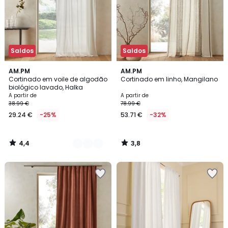
Saldos
Saldos
4,4
3,8
3
AM.PM
AM.PM
/ 5
/ 5
Cortinado em voile de algodão
Cortinado em linho, Mangilano
Cores
biológico lavado, Halka
A partir de
A partir de
38.99 €
78.99 €
29.24 €
-25%
53.71 €
-32%
4,4
3,8
/
/
5
5