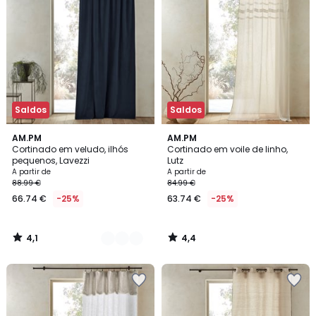
Saldos
Saldos
4,1
4,4
3
AM.PM
AM.PM
/ 5
/ 5
Cortinado em veludo, ilhós
Cortinado em voile de linho,
Cores
pequenos, Lavezzi
Lutz
A partir de
A partir de
88.99 €
84.99 €
66.74 €
-25%
63.74 €
-25%
4,1
4,4
/
/
5
5