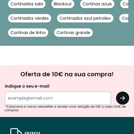
Cortinados sala
Blackout
Cortinas azuis
Cort
Cortinados verdes
Cortinados azul petroleo
Corti
Cortinas de linho
Cortinas grande
Newsletter
Oferta de 10€ na sua compra!
Indique o seu e-mail
OK
*Subscreva a nossa newsletter e receba uma redução de 10€ a cada 100€ de
compras
ENTREGA