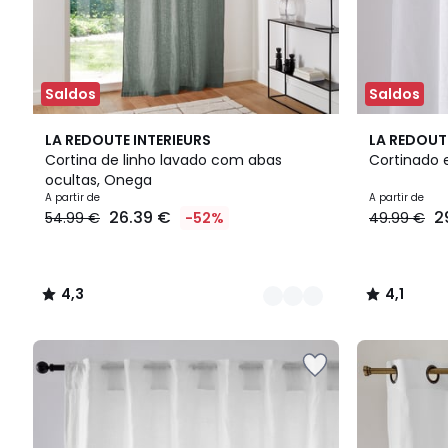
Saldos
Saldos
12
4,3
4
4,1
LA REDOUTE INTERIEURS
LA REDOUT
Cores
/ 5
Cores
/ 5
Cortina de linho lavado com abas
Cortinado 
ocultas, Onega
Preço
A partir de
A partir de
26.39 €
2
54.99 €
-52%
49.99 €
a
partir
de
26.39
4,3
4,1
€
/
/
em
5
5
vez
de
54.99
€
52%
de