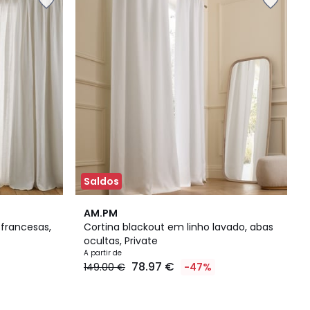
Saldos
11
4,5
AM.PM
Cores
/ 5
 francesas,
Cortina blackout em linho lavado, abas
ocultas, Private
A partir de
78.97 €
149.00 €
-47%