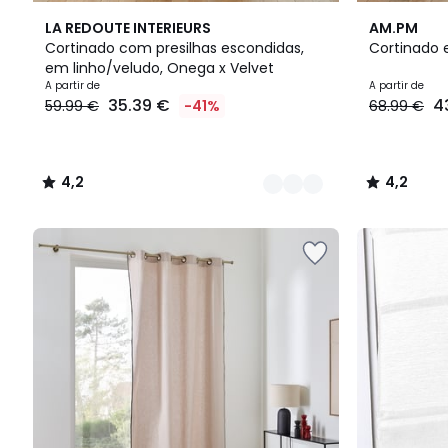
3
4,2
10
4,2
LA REDOUTE INTERIEURS
AM.PM
Cores
/ 5
Cores
/ 5
Cortinado com presilhas escondidas,
Cortinado 
em linho/veludo, Onega x Velvet
A partir de
A partir de
35.39 €
4
59.99 €
-41%
68.99 €
4,2
4,2
/
/
5
5