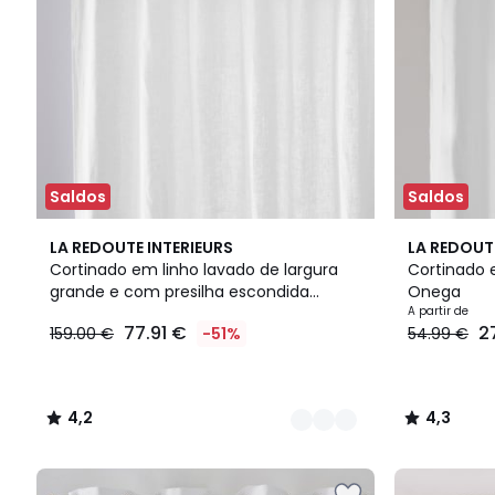
desconto
aplicado.
Saldos
Saldos
3
4,2
12
4,3
LA REDOUTE INTERIEURS
LA REDOUT
Cores
/ 5
Cores
/ 5
Cortinado em linho lavado de largura
Cortinado e
grande e com presilha escondida
Onega
Onega
A partir de
77.91 €
2
159.00 €
-51%
54.99 €
4,2
4,3
/
/
5
5