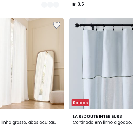
3,5
/
5
Saldos
3
LA REDOUTE INTERIEURS
Cores
linho grosso, abas ocultas,
Cortinado em linho algodão