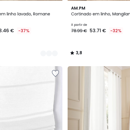
3,8
AM.PM
/ 5
em linho lavado, Romane
Cortinado em linho, Mangila
A partir de
3.46 €
53.71 €
-37%
78.99 €
-32%
3,8
/
5