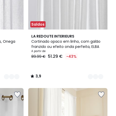
Saldos
4
3,9
LA REDOUTE INTERIEURS
Cores
/ 5
s, Onega
Cortinado opaco em linho, com galão
franzido ou efeito onda perfeita, ELBA
A partir de
51.29 €
89.99 €
-43%
3,9
/
5