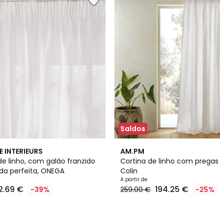
Saldos
3
3,5
E INTERIEURS
AM.PM
Cores
/ 5
de linho, com galão franzido
Cortina de linho com pregas
nda perfeita, ONEGA
Colin
A partir de
2.69 €
194.25 €
-39%
259.00 €
-25%