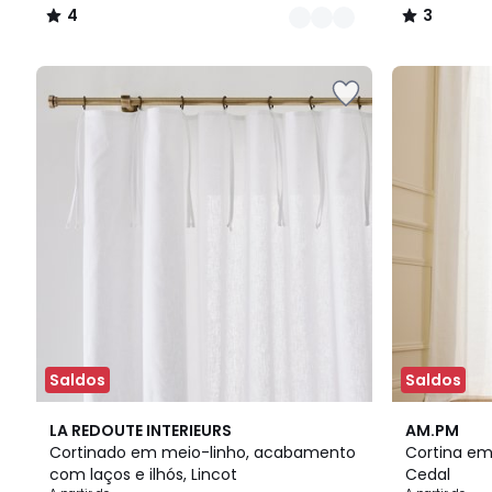
4
3
/
/
5
5
Saldos
Saldos
2
4,8
4
3
LA REDOUTE INTERIEURS
AM.PM
Cores
/ 5
Cores
/
Cortinado em meio-linho, acabamento
Cortina em 
5
com laços e ilhós, Lincot
Cedal