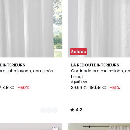
Saldos
6
4,2
E INTERIEURS
LA REDOUTE INTERIEURS
Cores
/ 5
m linho lavado, com ilhós,
Cortinado em meio-linho, co
Lincot
A partir de
7.49 €
19.59 €
-50%
39.99 €
-51%
4,2
/
5