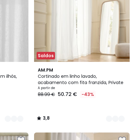
Saldos
11
3,8
AM.PM
Cores
/ 5
m ilhós,
Cortinado em linho lavado,
acabamento com fita franzida, Private
A partir de
50.72 €
88.99 €
-43%
3,8
/
5