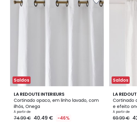
Saldos
Saldos
12
4
4
3
LA REDOUTE INTERIEURS
LA REDOUT
Cores
/
Cores
/
Cortinado opaco, em linho lavado, com
Cortinado 
5
5
ilhós, Onega
e efeito o
A partir de
A partir de
40.49 €
4
74.99 €
-46%
69.99 €