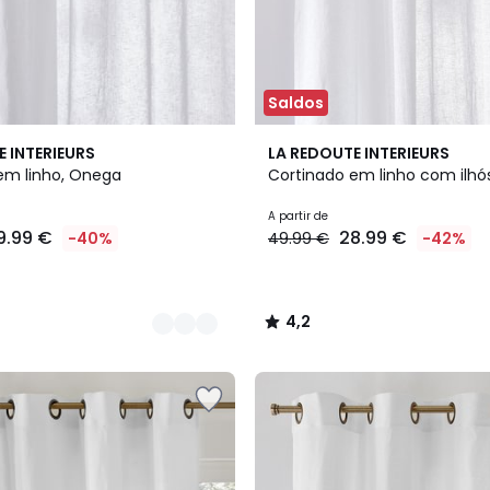
Saldos
4
4,2
E INTERIEURS
LA REDOUTE INTERIEURS
Cores
/ 5
em linho, Onega
Cortinado em linho com ilhó
A partir de
9.99 €
28.99 €
-40%
49.99 €
-42%
4,2
/
5