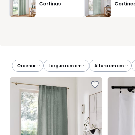
Cortinas
Cortinas
torna‑se simples e rápida. Escolha a cortina de linho que 
qualidade e o serviço de entrega que conhece. Um gesto si
conforto que o seu lar merece.
Ordenar
largura em cm
altura em cm