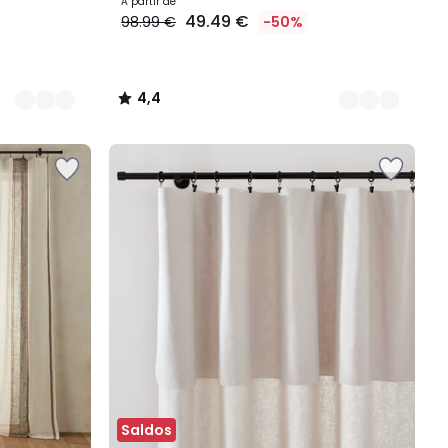
A partir de
49.49 €
98.99 €
-50%
4,4
/
5
Saldos