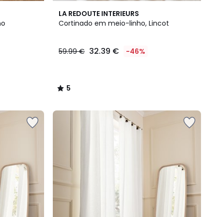
5
LA REDOUTE INTERIEURS
/
no
Cortinado em meio-linho, Lincot
5
32.39 €
59.99 €
-46%
5
/
5