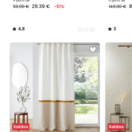
A partir de
A partir de
29.39 €
8
59.99 €
-51%
149.00 €
4,8
3
/
/
5
5
Saldos
Saldos