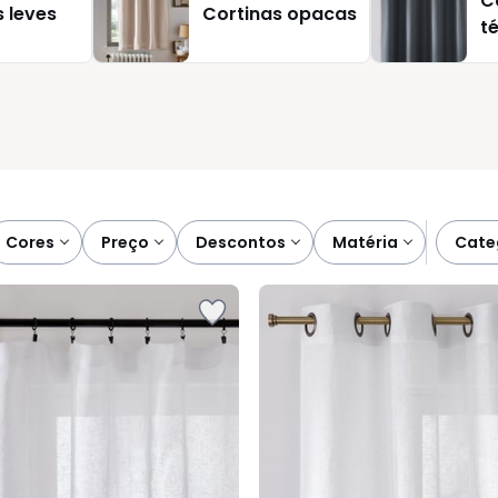
C
 leves
Cortinas opacas
melhor expressa o seu estilo e receba-a em poucos dias, com a
t
mples, mas essencial, para dar às suas janelas a elegância e o
cores
preço
descontos
matéria
cat