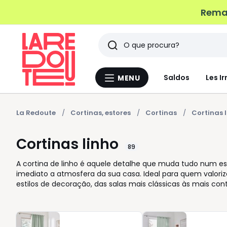
Remat
Pesquisar
Últimos
Saldos
Les Ir
MENU
Menu
artigos
La
Redoute
vistos
La Redoute
Cortinas, estores
Cortinas
Cortinas 
Cortinas linho
89
A cortina de linho é aquele detalhe que muda tudo num es
imediato a atmosfera da sua casa. Ideal para quem valoriza
estilos de decoração, das salas mais clássicas às mais co
linho oferece liberdade total na hora de vestir as janelas. 
equilibrada, criando um ambiente acolhedor e confortável
facilitar a sua rotina: cortinas opacas para um descanso t
mistura de texturas para um efeito mais sofisticado. Com 