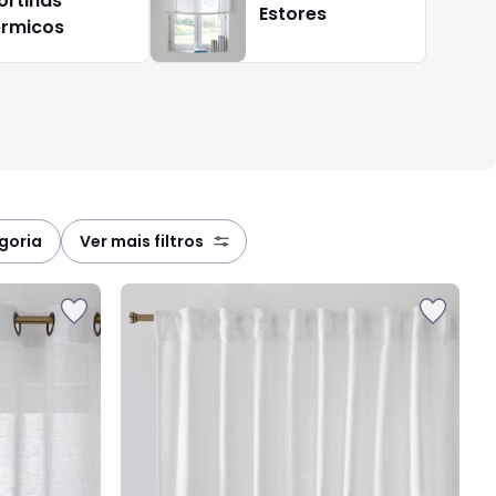
ortinas
Estores
érmicos
egoria
ver mais filtros