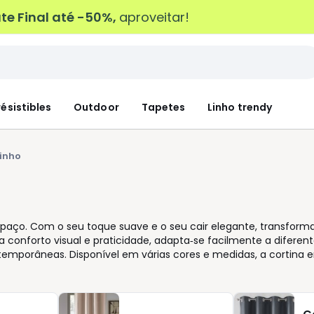
e Final até -50%,
aproveitar!
résistibles
Outdoor
Tapetes
Linho trendy
linho
paço. Com o seu toque suave e o seu cair elegante, transform
 conforto visual e praticidade, adapta‑se facilmente a diferen
ntemporâneas. Disponível em várias cores e medidas, a cortina 
O tecido leve e fluido permite gerir a entrada de luz de forma
 ao longo do dia. Na La Redoute, encontra modelos pensados pa
ranquilo, versões translúcidas para iluminar a sala ou opções co
sistemas de penduração práticos, como ilhós ou calha, a instal