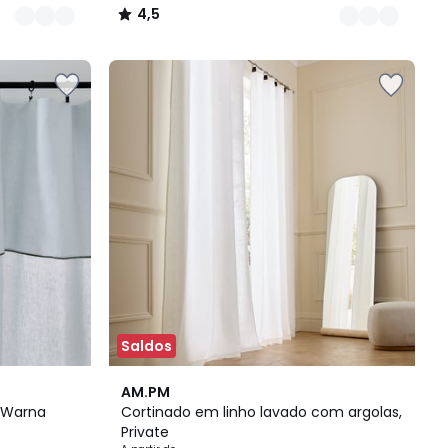
4,5
/
5
Saldos
11
4,4
AM.PM
Cores
/ 5
, Warna
Cortinado em linho lavado com argolas,
Private