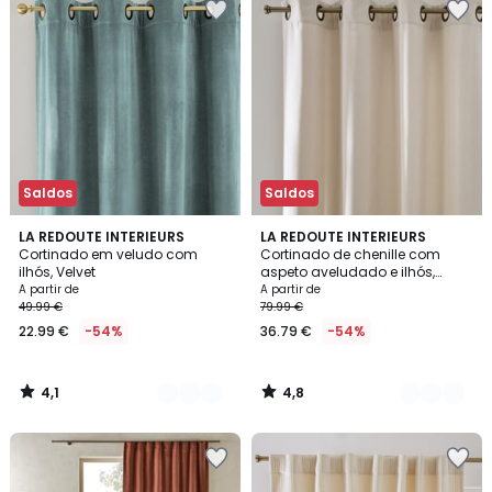
Saldos
Saldos
4,1
4,8
7
LA REDOUTE INTERIEURS
4
LA REDOUTE INTERIEURS
/ 5
/ 5
Cortinado em veludo com
Cortinado de chenille com
Cores
Cores
ilhós, Velvet
aspeto aveludado e ilhós,
Calda
A partir de
A partir de
49.99 €
79.99 €
22.99 €
-54%
36.79 €
-54%
4,1
4,8
/
/
5
5