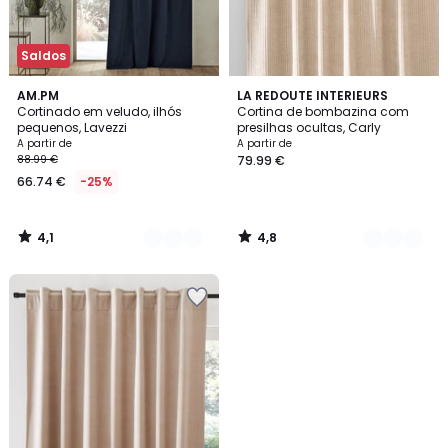
Saldos
4,1
4,8
3
AM.PM
2
LA REDOUTE INTERIEURS
/ 5
/ 5
Cortinado em veludo, ilhós
Cortina de bombazina com
Cores
Cores
pequenos, Lavezzi
presilhas ocultas, Carly
A partir de
A partir de
88.99 €
79.99 €
66.74 €
-25%
4,1
4,8
/
/
5
5