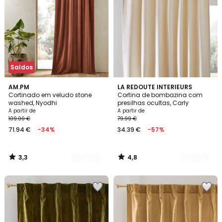
Saldos
3,3
4,8
5
AM.PM
3
LA REDOUTE INTERIEURS
/ 5
/ 5
Cortinado em veludo stone
Cortina de bombazina com
Cores
Cores
washed, Nyodhi
presilhas ocultas, Carly
A partir de
A partir de
109.00 €
79.99 €
71.94 €
-34%
34.39 €
-57%
3,3
4,8
/
/
5
5