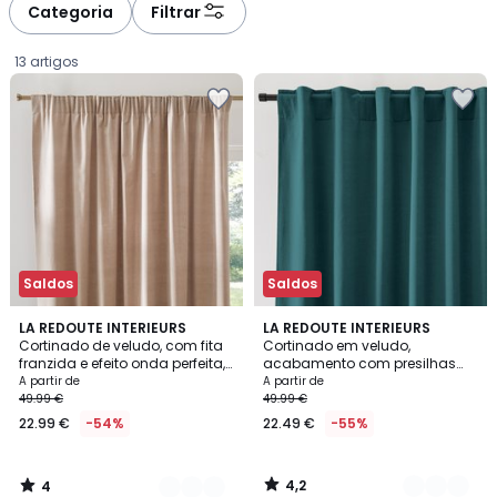
Categoria
Filtrar
13 artigos
Saldos
Saldos
4
4,2
7
LA REDOUTE INTERIEURS
10
LA REDOUTE INTERIEURS
/
/ 5
Cortinado de veludo, com fita
Cortinado em veludo,
Cores
Cores
5
franzida e efeito onda perfeita,
acabamento com presilhas
Preço
VELVET
escondidas, Velvet
A partir de
A partir de
49.99 €
49.99 €
a
22.99 €
-54%
22.49 €
-55%
partir
de
22.99
4,2
4
€
/
/