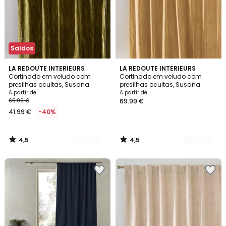
Saldos
4,5
4,5
2
LA REDOUTE INTERIEURS
2
LA REDOUTE INTERIEURS
/ 5
/ 5
Cortinado em veludo com
Cortinado em veludo com
Cores
Cores
presilhas ocultas, Susana
presilhas ocultas, Susana
A partir de
A partir de
69.99 €
69.99 €
41.99 €
-40%
4,5
4,5
/
/
5
5