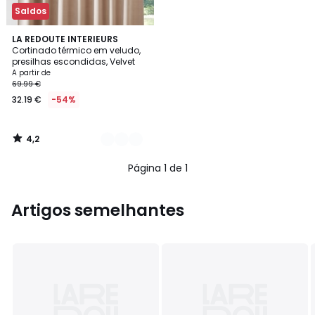
Saldos
4,2
8
LA REDOUTE INTERIEURS
/ 5
Cortinado térmico em veludo,
Cores
presilhas escondidas, Velvet
A partir de
69.99 €
32.19 €
-54%
4,2
/
5
Página 1 de 1
Artigos semelhantes