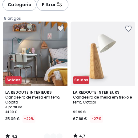
Categoria
Filtrar
8 artigos
Saldos
Saldos
4,2
4,7
5
LA REDOUTE INTERIEURS
LA REDOUTE INTERIEURS
/ 5
/ 5
Candeeiro de mesa em ferro,
Candeeiro de mesa em freixo e
Cores
Copita
ferro, Cotapi
Preço
A partir de
44.99 €
92.99 €
a
35.09 €
-22%
67.88 €
-27%
partir
de
35.09
4,7
4,2