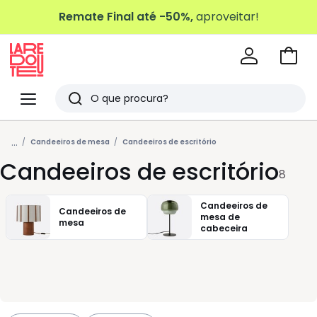
Remate Final até -50%,
aproveitar!
Ir
para
La
o
Redoute
Menu
Pesquisar
carri
Últimos
...
artigos
Candeeiros de mesa
Candeeiros de escritório
Candeeiros de escritório
vistos
8
Candeeiros de
Candeeiros de
mesa de
mesa
cabeceira