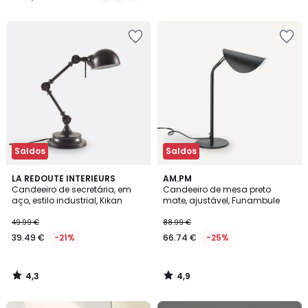
€
/
/
5
5
em
vez
de
44.99
€
22%
de
desconto
aplicado.
Saldos
Saldos
4,3
4,9
LA REDOUTE INTERIEURS
AM.PM
/ 5
/ 5
Candeeiro de secretária, em
Candeeiro de mesa preto
aço, estilo industrial, Kikan
mate, ajustável, Funambule
49.99 €
88.99 €
39.49 €
-21%
66.74 €
-25%
4,3
4,9
/
/
5
5