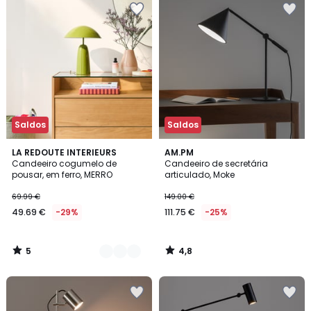
Saldos
Saldos
5
4,8
2
LA REDOUTE INTERIEURS
AM.PM
/
/ 5
Candeeiro cogumelo de
Candeeiro de secretária
Cores
5
pousar, em ferro, MERRO
articulado, Moke
69.99 €
149.00 €
49.69 €
-29%
111.75 €
-25%
5
4,8
/
/
5
5