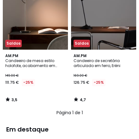
Saldos
Saldos
3,5
4,7
AM.PM
AM.PM
/ 5
/ 5
Candeeiro de mesa estilo
Candeeiro de secretária
holofote, acabamento em
articulado em ferro, Eréni
níquel acetinado, Girevole
149.00 €
169.00 €
111.75 €
-25%
126.75 €
-25%
3,5
4,7
/
/
5
5
Página 1 de 1
Em destaque