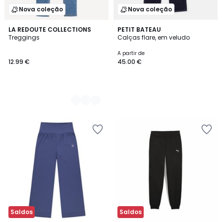
Nova coleção
Nova coleção
2
LA REDOUTE COLLECTIONS
PETIT BATEAU
Treggings
Calças flare, em veludo
Cores
A partir de
12.99 €
45.00 €
Saldos
Saldos