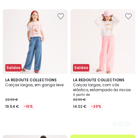
22.99
€
38%
de
desconto
aplicado.
Saldos
Saldos
LA REDOUTE COLLECTIONS
2
LA REDOUTE COLLECTIONS
Calças largas, em ganga leve
Calças largas, com cós
Cores
elástico, estampado às riscas
A partir de
22.99 €
22.99 €
19.54 €
-15%
14.02 €
-39%
até