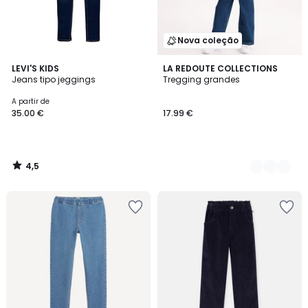
Nova coleção
4,5
LEVI'S KIDS
2
LA REDOUTE COLLECTIONS
/ 5
Jeans tipo jeggings
Tregging grandes
Cores
A partir de
35.00 €
17.99 €
4,5
/
5