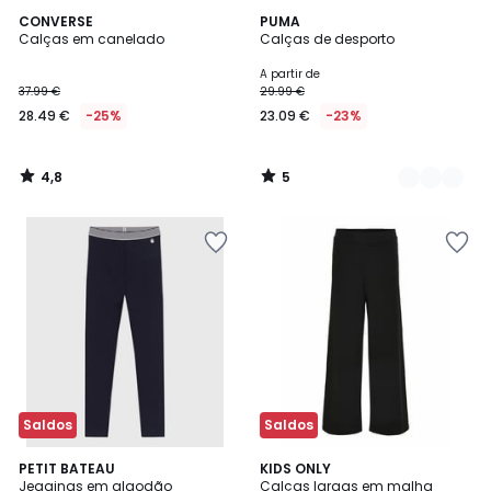
4,8
5
CONVERSE
2
PUMA
/ 5
/
Calças em canelado
Calças de desporto
Cores
5
A partir de
37.99 €
29.99 €
28.49 €
-25%
23.09 €
-23%
4,8
5
/
/
5
5
Saldos
Saldos
PETIT BATEAU
2
KIDS ONLY
Jeggings em algodão
Calças largas em malha