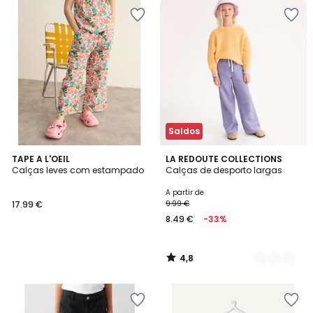
Saldos
4,8
TAPE A L'OEIL
5
LA REDOUTE COLLECTIONS
/ 5
Calças leves com estampado
Calças de desporto largas
Cores
A partir de
17.99 €
9.99 €
8.49 €
-33%
4,8
/
5