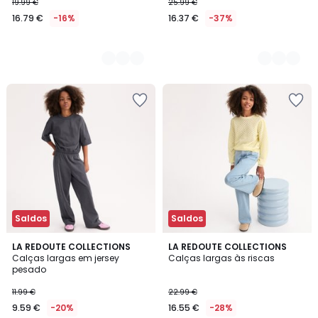
19.99 €
25.99 €
16.79 €
-16%
16.37 €
-37%
Saldos
Saldos
3,5
2
LA REDOUTE COLLECTIONS
LA REDOUTE COLLECTIONS
/ 5
Calças largas em jersey
Calças largas às riscas
Cores
pesado
11.99 €
22.99 €
9.59 €
-20%
16.55 €
-28%