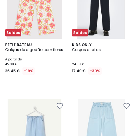
Saldos
Saldos
PETIT BATEAU
KIDS ONLY
Calças de algodão com flores
Calças direitas
A partir de
45.00 €
24.99 €
36.45 €
-19%
17.49 €
-30%