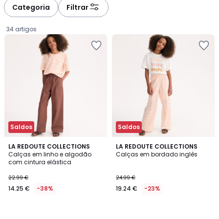
Categoria
Filtrar
34 artigos
Saldos
Saldos
LA REDOUTE COLLECTIONS
LA REDOUTE COLLECTIONS
Calças em linho e algodão
Calças em bordado inglês
com cintura elástica
14.25
22.99 €
24.99 €
€
14.25 €
-38%
19.24 €
-23%
em
vez
de