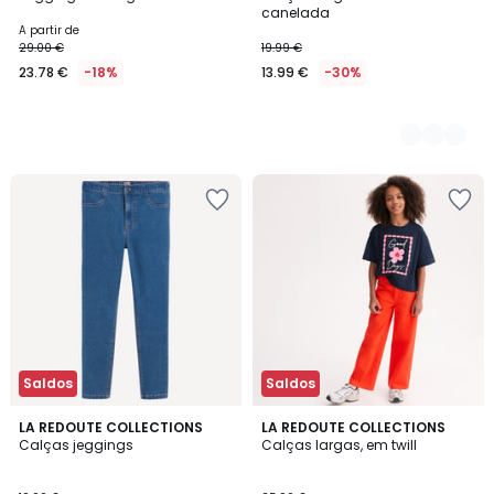
Cores
canelada
A partir de
29.00 €
19.99 €
23.78 €
-18%
13.99 €
-30%
Saldos
Saldos
2
LA REDOUTE COLLECTIONS
2
LA REDOUTE COLLECTIONS
Calças jeggings
Calças largas, em twill
Cores
Cores