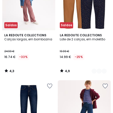
Saldos
Saldos
4,3
4,9
LA REDOUTE COLLECTIONS
2
LA REDOUTE COLLECTIONS
/ 5
/ 5
Calças largas, em bombazina
Lote de 2 calças, em moletão
Cores
24.99 €
19.99 €
16.74 €
-33%
14.99 €
-25%
4,3
4,9
/
/
5
5