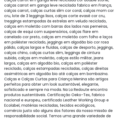
calças carrot em ganga leve reciclada cor double stone,
calças carrot em ganga leve reciclada fabrico em França,
calças carrot, calças curtas slim cor coral, calças mom cor
cru, lote de 3 leggings lisos, calças corte evasé cor cru,
treggings estampadas às estrelas em veludo reciclado,
calças em moletão com barras dos lados nas perneiras,
calças de esqui com suspensórios, calças flare em
canelado cor preto, calças em moletão com folho e laços
em poliéster reciclado, jeggings em algodão bio cor rosa
pálido, calças largas e fluídas, calças de desporto, jeggings,
calças chino, calças curtas slim, leggings de cintura
subida, calças em moletão, calças estilo militar, jeans
largos, calças em algodão bio, calças em poliéster
reciclado, calças estampadas recicladas, calças direitas
assimétricas em algodão bio até calças em bombazina.
Calças e Calças Curtas para Criança Menina são artigos
perfeitos para obter um look sustentável, elegante,
sofisticado e sempre na moda. Na La Redoute encontra
produtos sustentáveis. Certificação Oeko-Tex, fabrico
nacional e europeu, certificado Leather Working Group e
Ecolabel, matérias recicladas, tecidos ecológicos,
comércio justo são alguns dos fatores da nossa missão de
responsabilidade social. Temos uma grande variedade de