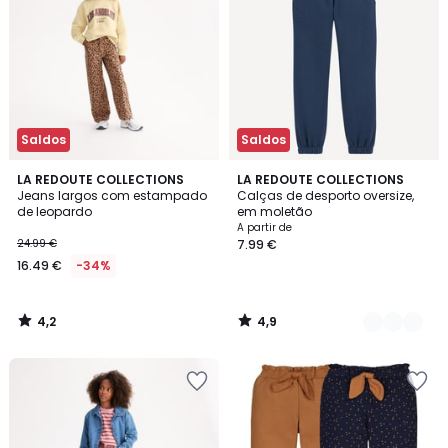
Saldos
Saldos
4,2
4,9
LA REDOUTE COLLECTIONS
7
LA REDOUTE COLLECTIONS
/ 5
/ 5
Jeans largos com estampado
Calças de desporto oversize,
Cores
de leopardo
em moletão
A partir de
24.99 €
7.99 €
16.49 €
-34%
4,2
4,9
/
/
5
5