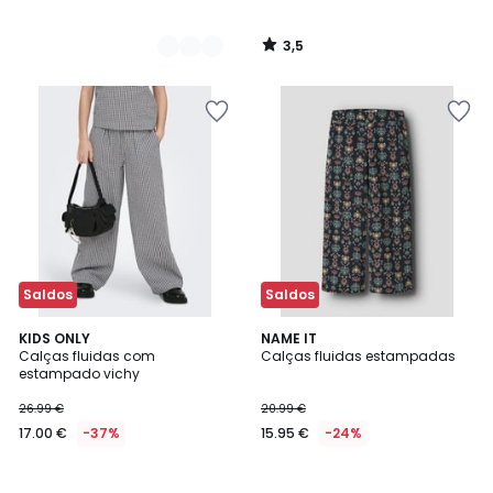
3,5
/
5
Saldos
Saldos
KIDS ONLY
NAME IT
Calças fluidas com
Calças fluidas estampadas
estampado vichy
26.99 €
20.99 €
17.00 €
-37%
15.95 €
-24%