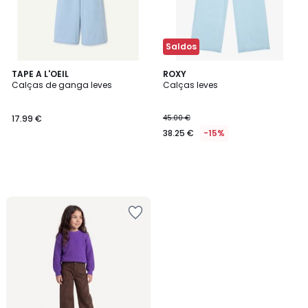
Saldos
TAPE A L'OEIL
ROXY
Calças de ganga leves
Calças leves
17.99 €
45.00 €
38.25 €
-15%