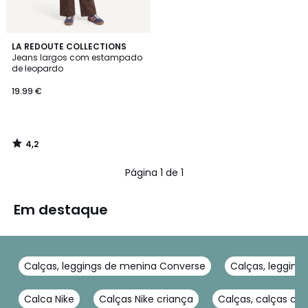
4,2
LA REDOUTE COLLECTIONS
/ 5
Jeans largos com estampado
de leopardo
19.99 €
4,2
/
5
Página 1 de 1
Em destaque
Calças, leggings de menina Converse
Calças, legging
Calca Nike
Calças Nike criança
Calças, calças cur