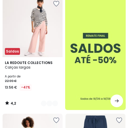
-50%
Saldos
4,2
3
LA REDOUTE COLLECTIONS
/ 5
Calças largas
Cores
A partir de
22.99 €
13.56 €
-41%
4,2
/
5