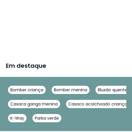
Em destaque
Bomber criança
Bomber menina
Blusão quente
Casaca ganga menina
Casaco acolchoado criança
K-Way
Parka verde