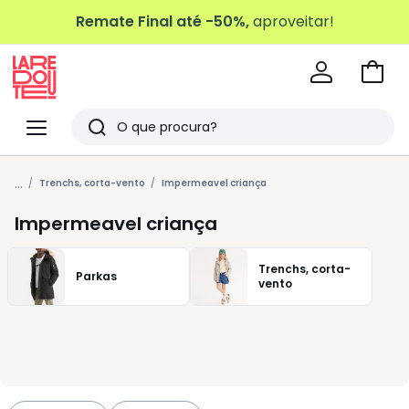
Remate Final até -50%,
aproveitar!
Ir
para
La
o
Redoute
Menu
Pesquisar
carri
Últimos
...
artigos
Trenchs, corta-vento
Impermeavel criança
vistos
Impermeavel criança
Trenchs, corta-
Parkas
vento