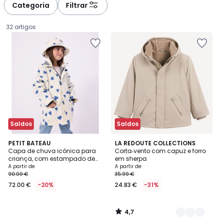
Categoria
Filtrar
32 artigos
Saldos
Saldos
4,7
PETIT BATEAU
3
LA REDOUTE COLLECTIONS
/ 5
Capa de chuva icónica para
Corta‑vento com capuz e forro
Cores
criança, com estampado de
em sherpa
Preço
corações
A partir de
A partir de
90.00 €
35.99 €
a
72.00 €
-20%
24.83 €
-31%
partir
de
72.00
4,7
€
/