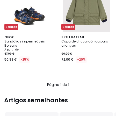
Saldos
Saldos
GEOX
PETIT BATEAU
Sandálias impermeáveis,
Capa de chuva icónica para
Borealis
crianças
A partir de
67.99 €
90.00 €
50.99 €
-25%
72.00 €
-20%
Página 1 de 1
Artigos semelhantes