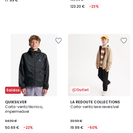
17.99 €
123.20 €
-23%
Outlet
Saldos
5
QUIKSILVER
LA REDOUTE COLLECTIONS
/
Corta-vento técnico,
Corta-vento leve reversível
5
impermeável
64.99 €
39.99 €
50.69 €
-22%
19.99 €
-50%