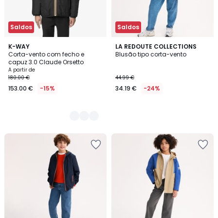
Saldos
Saldos
2
K-WAY
LA REDOUTE COLLECTIONS
Corta-vento com fecho e
Blusão tipo corta-vento
Cores
capuz 3.0 Claude Orsetto
A partir de
180.00 €
44.99 €
153.00 €
-15%
34.19 €
-24%