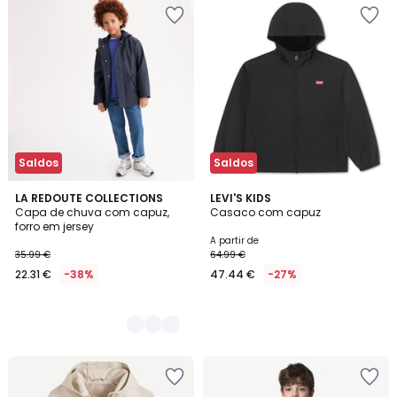
Saldos
Saldos
3
LA REDOUTE COLLECTIONS
LEVI'S KIDS
Capa de chuva com capuz,
Casaco com capuz
Cores
forro em jersey
A partir de
35.99 €
64.99 €
22.31 €
-38%
47.44 €
-27%