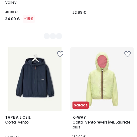
Valley
40.00 €
22.99 €
34.00 €
-15%
Saldos
TAPE A L'OEIL
K-WAY
Corta-vento
Corta-vento reversível, Laurette
plus
160.00 €