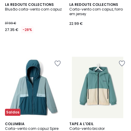
LA REDOUTE COLLECTIONS
LA REDOUTE COLLECTIONS
Blusão corta-vento com capuz
Corta-vento com capuz, forro
em jersey
37.99 €
22.99 €
27.35 €
-28%
Saldos
2
COLUMBIA
TAPE A L'OEIL
Corta-vento com capuz Spire
Corta-vento bicolor
Cores