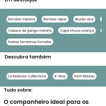
Bomber menina
Bomber rapaz
Blusão azul
Pa
Casaco de ganga menina
Capa chuva criança
C
Parkas femininas forradas
Descubra também
La Redoute Collections
K-Way
Petit Bateau
Tudo sobre:
O companheiro ideal para os