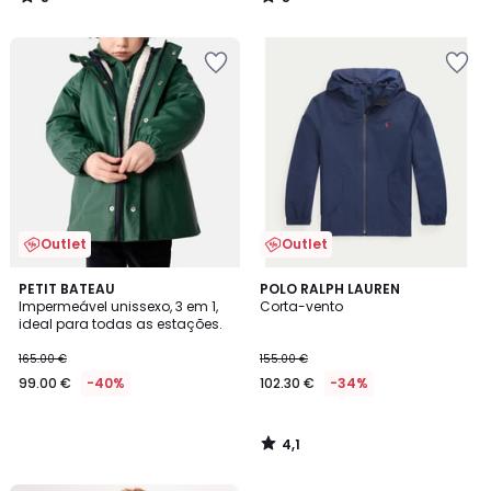
/
/
5
5
Outlet
Outlet
4,1
PETIT BATEAU
POLO RALPH LAUREN
/ 5
Impermeável unissexo, 3 em 1,
Corta-vento
ideal para todas as estações.
165.00 €
155.00 €
99.00 €
-40%
102.30 €
-34%
4,1
/
5