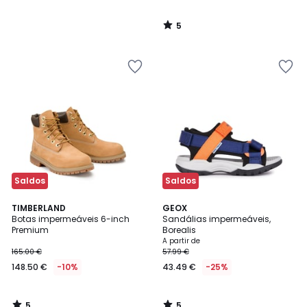
5
/
5
Saldos
Saldos
5
5
TIMBERLAND
GEOX
/
/
Botas impermeáveis 6-inch
Sandálias impermeáveis,
5
5
Premium
Borealis
A partir de
165.00 €
57.99 €
148.50 €
-10%
43.49 €
-25%
5
5