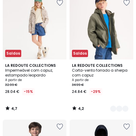
Saldos
Saldos
4,7
4,2
LA REDOUTE COLLECTIONS
3
LA REDOUTE COLLECTIONS
/ 5
/ 5
Impermeável com capuz,
Corta-vento forrado a sherpa
Cores
estampado leopardo
com capuz
A partir de
A partir de
32.99 €
34.99 €
28.04 €
-15%
24.84 €
-29%
4,7
4,2
/
/
5
5