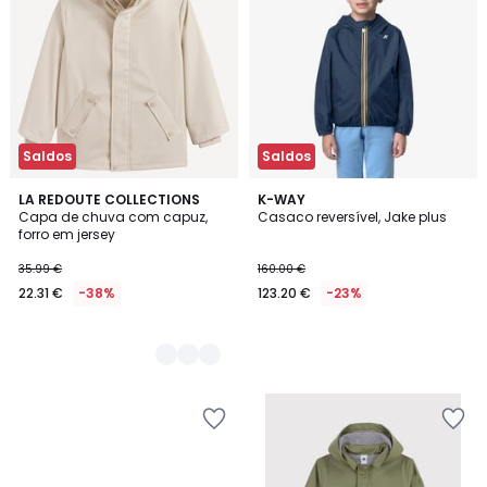
Saldos
Saldos
3
LA REDOUTE COLLECTIONS
K-WAY
Capa de chuva com capuz,
Casaco reversível, Jake plus
Cores
forro em jersey
35.99 €
160.00 €
22.31 €
-38%
123.20 €
-23%