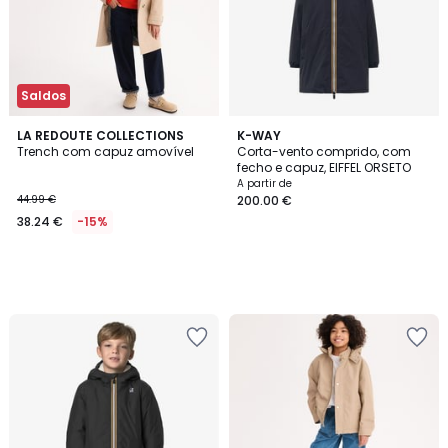
Saldos
LA REDOUTE COLLECTIONS
K-WAY
Trench com capuz amovível
Corta-vento comprido, com
fecho e capuz, EIFFEL ORSETO
A partir de
44.99 €
200.00 €
38.24 €
-15%