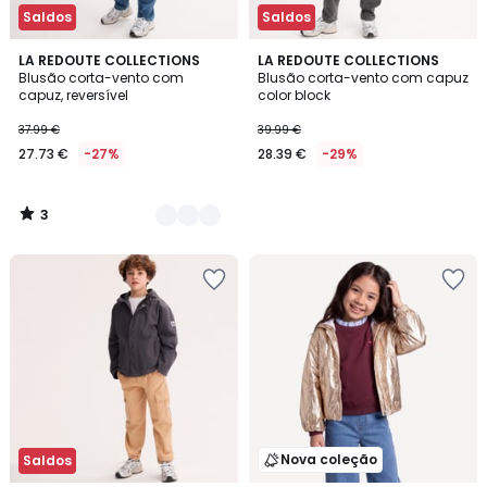
Saldos
Saldos
3
2
LA REDOUTE COLLECTIONS
LA REDOUTE COLLECTIONS
/
Blusão corta-vento com
Blusão corta-vento com capuz
Cores
5
capuz, reversível
color block
37.99 €
39.99 €
27.73 €
-27%
28.39 €
-29%
3
/
5
Nova coleção
Saldos