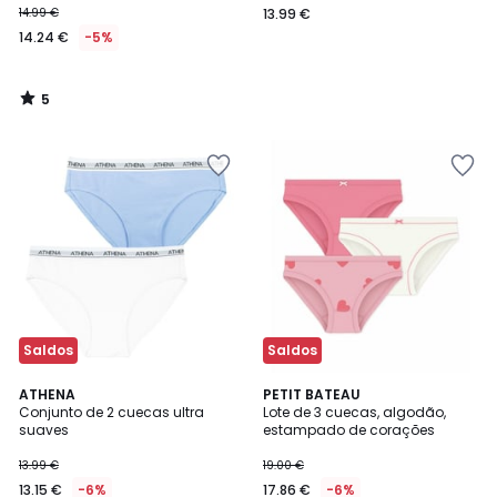
14.99 €
13.99 €
14.24 €
-5%
5
/
5
Saldos
Saldos
ATHENA
PETIT BATEAU
Conjunto de 2 cuecas ultra
Lote de 3 cuecas, algodão,
suaves
estampado de corações
13.99 €
19.00 €
13.15 €
-6%
17.86 €
-6%