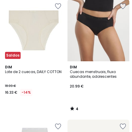
Saldos
4
DIM
DIM
/
Lote de 2 cuecas, DAILY COTTON
Cuecas menstruais, fluxo
5
abundante, adolescentes
18.99 €
20.99 €
16.33 €
-14%
4
/
5