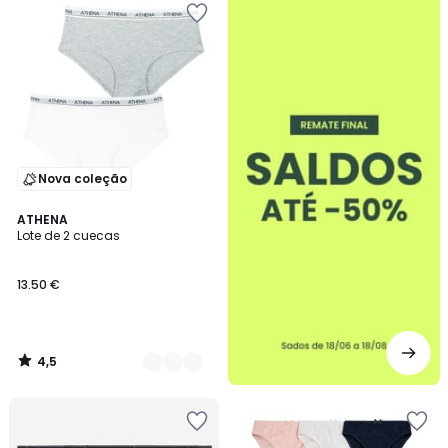
-50%
Nova coleção
4,5
2
ATHENA
/ 5
Lote de 2 cuecas
Cores
13.50 €
4,5
/
5