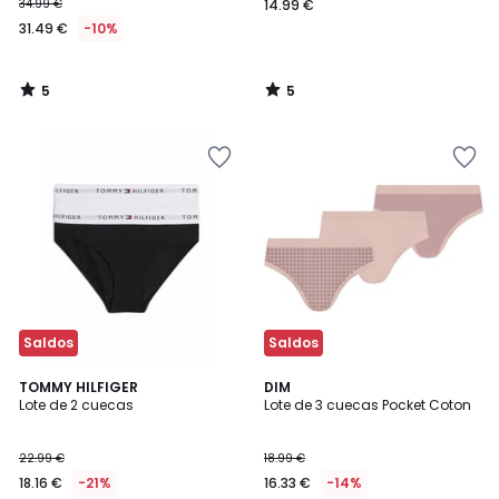
34.99 €
14.99 €
31.49 €
-10%
5
5
/
/
5
5
Saldos
Saldos
5
TOMMY HILFIGER
2
DIM
/
Lote de 2 cuecas
Lote de 3 cuecas Pocket Coton
Cores
5
22.99 €
18.99 €
18.16 €
-21%
16.33 €
-14%