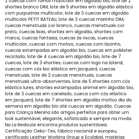
2 cuecas com folhos multicolor em algodão bio, lote de 2
shorties branco DIM, lote de 5 shorties em algodão elástico
com purpurinas multicolor, lote de 3 cuecas em algodão
multicolor PETIT BATEAU, lote de 3 cuecas marinho DIM,
cuecas menstruais cor branco, cuecas menstruais cor
preto, cuecas lisas, shorties em algodão, shorties com
marca, cuecas fantasia, cuecas às riscas, cuecas
multicolor, cuecas com motivo, cuecas com lacinho,
cuecas estampadas em algodão bio, cuecas em poliéster
reciclado, lote de 4 cuecas em algodão bio, lote de 7
cuecas, lote de 3 shorties, cuecas com logo na lateral,
cuecas com cós liso elástico em jacquard, cuecas
menstruais, lote de 2 cuecas menstruais, cuecas
menstruais ultra-absorventes, lote de 5 shorties com cós
elástico lurex, shorties estampados animal em algodão bio,
lote de 3 cuecas em canelado, cueca com cós elástico
em jacquard, lote de 7 shorties em algodão motivo dia da
semana em algodão bio até cuecas em algodão. Cuecas
para Criança Menina são artigos perfeitos para obter um
look sustentável, elegante, sofisticado e sempre na moda.
Na La Redoute encontra produtos sustentáveis.
Certificação Oeko-Tex, fabrico nacional e europeu,
certificado Leather Working Group e Ecolabel, matérias