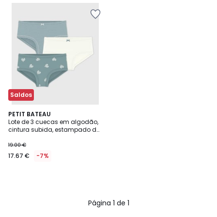
Saldos
PETIT BATEAU
Lote de 3 cuecas em algodão,
cintura subida, estampado de
corações e riscas
19.00 €
17.67 €
-7%
Página 1 de 1