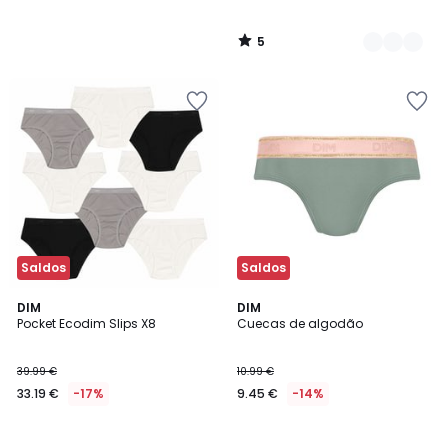
5
/
5
Saldos
Saldos
DIM
DIM
Pocket Ecodim Slips X8
Cuecas de algodão
39.99 €
10.99 €
33.19 €
-17%
9.45 €
-14%