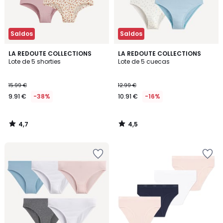
Saldos
Saldos
4,7
4,5
LA REDOUTE COLLECTIONS
LA REDOUTE COLLECTIONS
/ 5
/ 5
Lote de 5 shorties
Lote de 5 cuecas
15.99 €
12.99 €
9.91 €
-38%
10.91 €
-16%
4,7
4,5
/
/
5
5