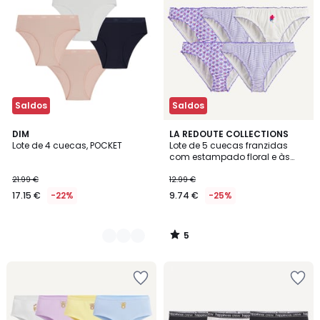
Saldos
Saldos
5
2
DIM
LA REDOUTE COLLECTIONS
/
Lote de 4 cuecas, POCKET
Lote de 5 cuecas franzidas
Cores
5
com estampado floral e às
riscas
21.99 €
12.99 €
17.15 €
-22%
9.74 €
-25%
5
/
5