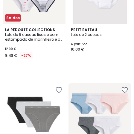
Saldos
LA REDOUTE COLLECTIONS
PETIT BATEAU
Lote de 5 cuecas lisas e com
Lote de 2 cuecas
estampado de marinheiro e de
corações
A partir de
12.99 €
10.00 €
9.48 €
-27%