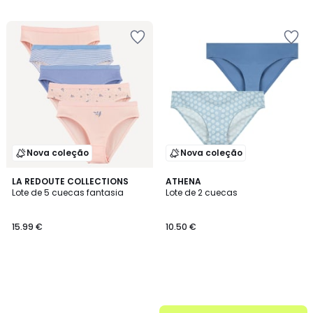
35.99
/
5
€
31%
de
desconto
aplicado.
Nova coleção
Nova coleção
LA REDOUTE COLLECTIONS
ATHENA
Lote de 5 cuecas fantasia
Lote de 2 cuecas
15.99 €
10.50 €
até