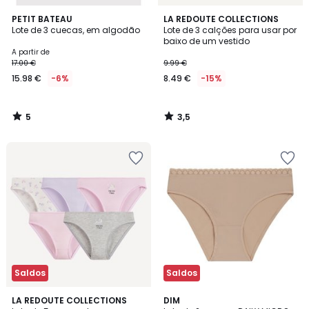
5
3,5
PETIT BATEAU
LA REDOUTE COLLECTIONS
/
/ 5
Lote de 3 cuecas, em algodão
Lote de 3 calções para usar por
5
baixo de um vestido
A partir de
17.00 €
9.99 €
15.98 €
-6%
8.49 €
-15%
5
3,5
/
/
5
5
Saldos
Saldos
4,7
LA REDOUTE COLLECTIONS
DIM