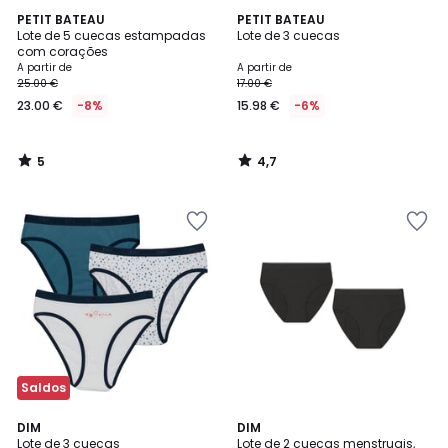
5
4,7
PETIT BATEAU
PETIT BATEAU
/
/ 5
Lote de 5 cuecas estampadas
Lote de 3 cuecas
5
com corações
A partir de
A partir de
25.00 €
17.00 €
23.00 €
-8%
15.98 €
-6%
5
4,7
/
/
5
5
Saldos
3,3
4,8
2
DIM
DIM
/ 5
/ 5
Lote de 3 cuecas
Lote de 2 cuecas menstruais,