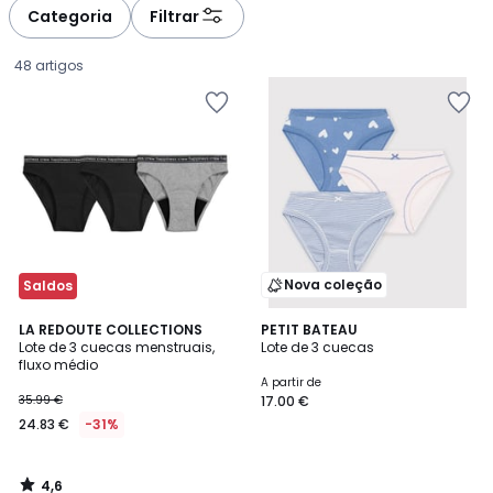
Categoria
Filtrar
48 artigos
Nova coleção
Saldos
4,6
LA REDOUTE COLLECTIONS
PETIT BATEAU
/ 5
Lote de 3 cuecas menstruais,
Lote de 3 cuecas
fluxo médio
24.83
A partir de
35.99 €
17.00 €
€
24.83 €
-31%
em
vez
de
4,6