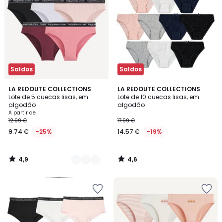
Saldos
Saldos
4,9
4,6
2
LA REDOUTE COLLECTIONS
LA REDOUTE COLLECTIONS
/ 5
/ 5
Lote de 5 cuecas lisas, em
Lote de 10 cuecas lisas, em
Cores
algodão
algodão
A partir de
12.99 €
17.99 €
9.74 €
-25%
14.57 €
-19%
4,9
4,6
/
/
5
5