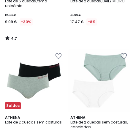
/ 5
Lote de 5 cuecas, tema
Lote de 2 cuecas, DAILY MICRO
unicórnio
12.99 €
18.99 €
9.09 €
-30%
17.47 €
-8%
4,7
/
5
Saldos
5
ATHENA
ATHENA
/
Lote de 2 cuecas sem costuras
Lote de 2 cuecas sem costuras,
5
caneladas