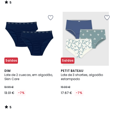
5
/
5
Saldos
Saldos
5
DIM
PETIT BATEAU
/
Lote de 2 cuecas, em algodão,
Lote de 3 shorties, algodão
5
Skin Care
estampado
13.99 €
19.00 €
13.01 €
-7%
17.67 €
-7%
5
/
5