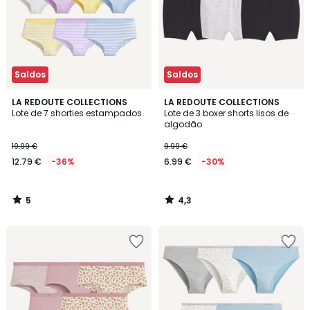
Saldos
Saldos
5
4,3
LA REDOUTE COLLECTIONS
LA REDOUTE COLLECTIONS
/
/ 5
Lote de 7 shorties estampados
Lote de 3 boxer shorts lisos de
5
algodão
19.99 €
9.99 €
12.79 €
-36%
6.99 €
-30%
5
4,3
/
/
5
5