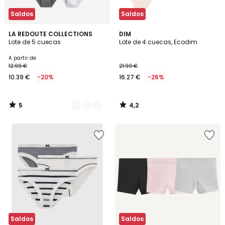
Saldos
Saldos
5
4,2
2
LA REDOUTE COLLECTIONS
DIM
/
/ 5
Lote de 5 cuecas
Lote de 4 cuecas, Ecodim
Cores
5
A partir de
12.99 €
21.99 €
10.39 €
-20%
16.27 €
-26%
5
4,2
/
/
5
5
Saldos
Saldos