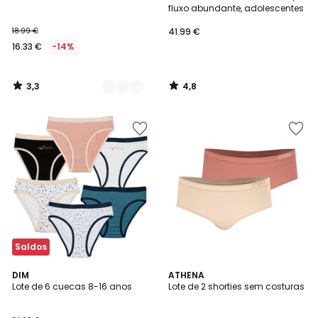
Cores
fluxo abundante, adolescentes
18.99 €
41.99 €
16.33 €
-14%
3,3
4,8
/
/
5
5
Saldos
5
5
DIM
ATHENA
/
/
Lote de 6 cuecas 8-16 anos
Lote de 2 shorties sem costuras
5
5