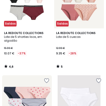
Saldos
Saldos
4,6
5
LA REDOUTE COLLECTIONS
LA REDOUTE COLLECTIONS
/ 5
/
Lote de 5 shorties lisos, em
Lote de 5 cuecas
5
algodão
15.99 €
12.99 €
10.07 €
-37%
9.35 €
-28%
4,6
5
/
/
5
5