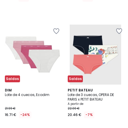
Saldos
Saldos
5
DIM
PETIT BATEAU
/
Lote de 4 cuecas, Ecodim
Lote de 3 cuecas, OPERA DE
5
PARIS x PETIT BATEAU
A partir de
21.99 €
22.00 €
16.71 €
-24%
20.46 €
-7%