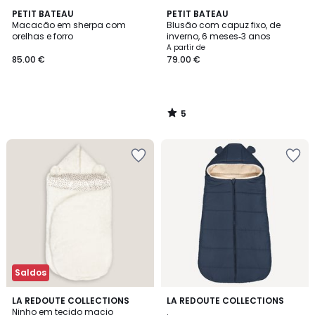
5
PETIT BATEAU
PETIT BATEAU
/
Macacão em sherpa com
Blusão com capuz fixo, de
5
orelhas e forro
inverno, 6 meses‑3 anos
A partir de
85.00 €
79.00 €
5
/
5
Saldos
4,7
3,2
LA REDOUTE COLLECTIONS
LA REDOUTE COLLECTIONS
/ 5
/ 5
Ninho em tecido macio
.