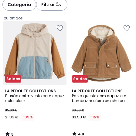
à
à
Categoria
Filtrar
gauche
droite
20 artigos
Saldos
Saldos
5
4,8
LA REDOUTE COLLECTIONS
LA REDOUTE COLLECTIONS
/
/ 5
Blusão corta-vento com capuz
Parka quente com capuz, em
5
color block
bombazina, forro em sherpa
21.95
35.99 €
39.99 €
€
21.95 €
-39%
33.99 €
-15%
em
vez
de
4,8
5