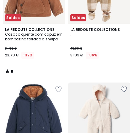
Saldos
Saldos
5
LA REDOUTE COLLECTIONS
LA REDOUTE COLLECTIONS
/
Casaco quente com capuz em
.
5
bombazina forrado a sherpa
34.99 €
49.99 €
23.79 €
-32%
31.99 €
-36%
5
/
5