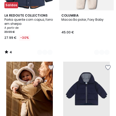
Saldos
4
2
LA REDOUTE COLLECTIONS
2
COLUMBIA
/
Parka quente com capuz, forro
Macacão polar, Foxy Baby
Cores
Cores
5
em sherpa
A partir de
39.99 €
45.00 €
27.99 €
-30%
4
/
5