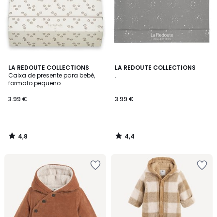
4,8
4,4
LA REDOUTE COLLECTIONS
LA REDOUTE COLLECTIONS
/ 5
/ 5
Caixa de presente para bebé,
.
formato pequeno
3.99 €
3.99 €
4,8
4,4
/
/
5
5