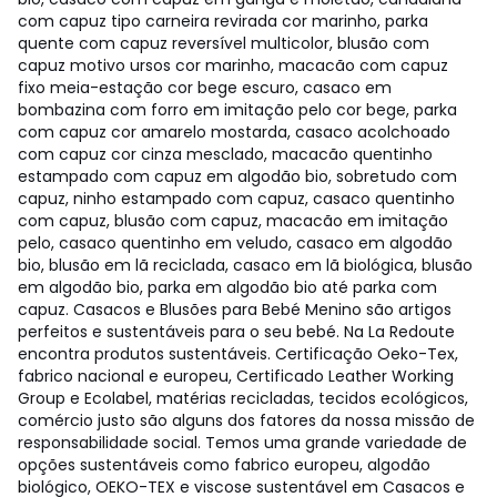
com capuz tipo carneira revirada cor marinho, parka
quente com capuz reversível multicolor, blusão com
capuz motivo ursos cor marinho, macacão com capuz
fixo meia-estação cor bege escuro, casaco em
bombazina com forro em imitação pelo cor bege, parka
com capuz cor amarelo mostarda, casaco acolchoado
com capuz cor cinza mesclado, macacão quentinho
estampado com capuz em algodão bio, sobretudo com
capuz, ninho estampado com capuz, casaco quentinho
com capuz, blusão com capuz, macacão em imitação
pelo, casaco quentinho em veludo, casaco em algodão
bio, blusão em lã reciclada, casaco em lã biológica, blusão
em algodão bio, parka em algodão bio até parka com
capuz. Casacos e Blusões para Bebé Menino são artigos
perfeitos e sustentáveis para o seu bebé. Na La Redoute
encontra produtos sustentáveis. Certificação Oeko-Tex,
fabrico nacional e europeu, Certificado Leather Working
Group e Ecolabel, matérias recicladas, tecidos ecológicos,
comércio justo são alguns dos fatores da nossa missão de
responsabilidade social. Temos uma grande variedade de
opções sustentáveis como fabrico europeu, algodão
biológico, OEKO-TEX e viscose sustentável em Casacos e