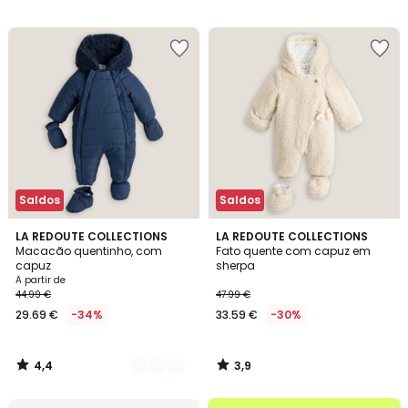
35.99
/
/
5
5
€
39%
de
desconto
aplicado.
Saldos
Saldos
4,4
3,9
2
LA REDOUTE COLLECTIONS
LA REDOUTE COLLECTIONS
/ 5
/ 5
Macacão quentinho, com
Fato quente com capuz em
Cores
capuz
sherpa
A partir de
44.99 €
47.99 €
29.69 €
-34%
33.59 €
-30%
4,4
3,9
/
/
5
5
até