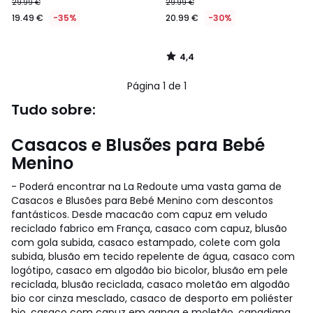
29.99 €
29.99 €
19.49 €
-35%
20.99 €
-30%
4,4
/
5
Página 1 de 1
Tudo sobre:
Casacos e Blusões para Bebé
Menino
- Poderá encontrar na La Redoute uma vasta gama de
Casacos e Blusões para Bebé Menino com descontos
fantásticos. Desde macacão com capuz em veludo
reciclado fabrico em França, casaco com capuz, blusão
com gola subida, casaco estampado, colete com gola
subida, blusão em tecido repelente de água, casaco com
logótipo, casaco em algodão bio bicolor, blusão em pele
reciclada, blusão reciclada, casaco moletão em algodão
bio cor cinza mesclado, casaco de desporto em poliéster
bio, casaco com capuz em ganga e moletão, canadiana