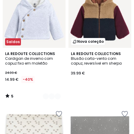
Nova coleção
Saldos
5
2
LA REDOUTE COLLECTIONS
LA REDOUTE COLLECTIONS
/
Cardigan de inverno com
Blusão corta-vento com
Cores
5
capuz fixo em moletão
capuz, reversível em sherpa
24.99 €
39.99 €
14.99 €
-40%
5
/
5