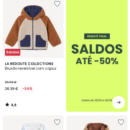
-50%
Saldos
4,6
LA REDOUTE COLLECTIONS
/ 5
Blusão reversível com capuz
39.99 €
26.39 €
-34%
4,6
/
5