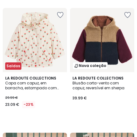
5
€
39%
de
desconto
aplicado.
Nova coleção
Saldos
LA REDOUTE COLLECTIONS
LA REDOUTE COLLECTIONS
Capa com capuz, em
Blusão corta-vento com
borracha, estampado com
capuz, reversível em sherpa
flores
29.99 €
39.99 €
23.09 €
-23%