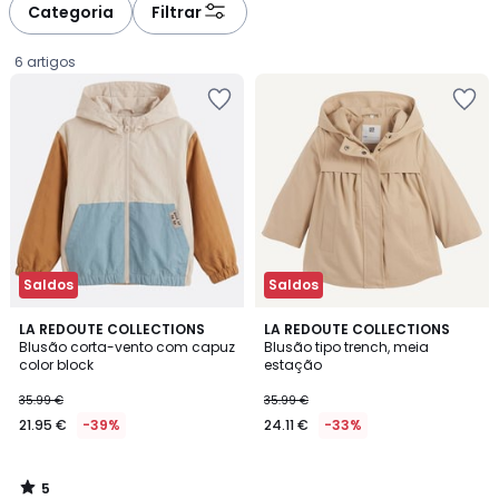
Categoria
Filtrar
6 artigos
Saldos
Saldos
5
LA REDOUTE COLLECTIONS
LA REDOUTE COLLECTIONS
/
Blusão corta-vento com capuz
Blusão tipo trench, meia
5
color block
estação
21.95
35.99 €
35.99 €
€
21.95 €
-39%
24.11 €
-33%
em
vez
de
5
35.99
/