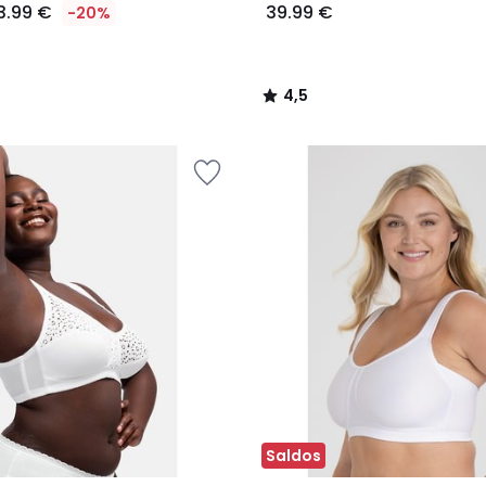
3.99 €
39.99 €
-20%
4,5
/
5
Saldos