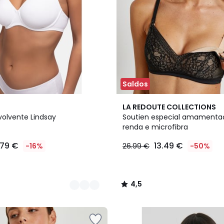
Saldos
4,5
LA REDOUTE COLLECTIONS
/ 5
volvente Lindsay
Soutien especial amamenta
renda e microfibra
.79 €
13.49 €
-16%
26.99 €
-50%
4,5
/
5