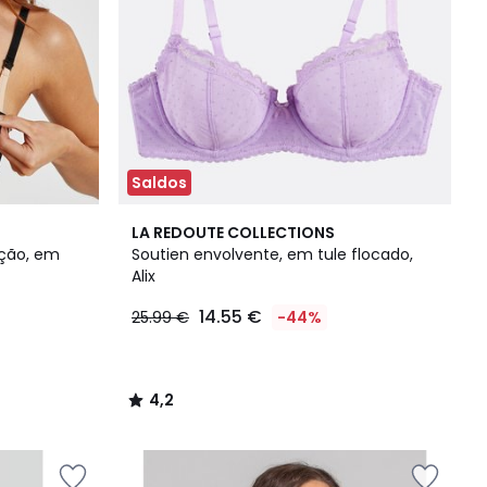
Saldos
4,2
LA REDOUTE COLLECTIONS
/ 5
ção, em
Soutien envolvente, em tule flocado,
Alix
14.55 €
25.99 €
-44%
4,2
/
5