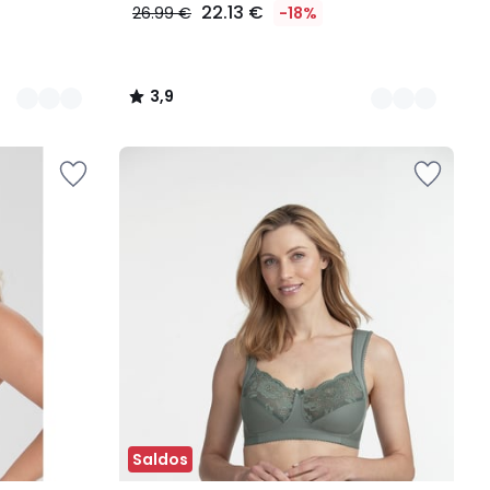
22.13 €
26.99 €
-18%
3,9
/
5
Saldos