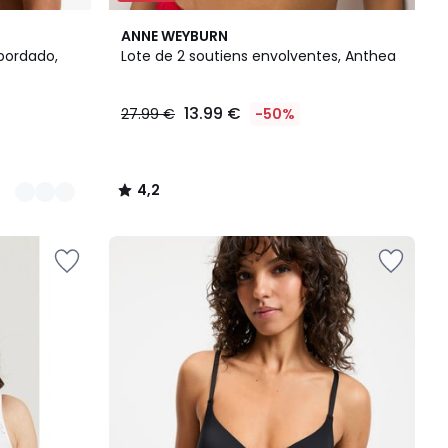
4,2
ANNE WEYBURN
/ 5
bordado,
Lote de 2 soutiens envolventes, Anthea
13.99 €
27.99 €
-50%
4,2
/
5