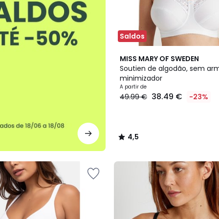
Saldos
6
4,5
MISS MARY OF SWEDEN
Cores
/ 5
Soutien de algodão, sem ar
minimizador
A partir de
38.49 €
49.99 €
-23%
4,5
/
5