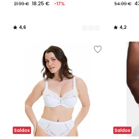
18.25 €
4
21.99 €
-17%
54.99 €
4,6
4,2
/
/
5
5
Saldos
Saldos