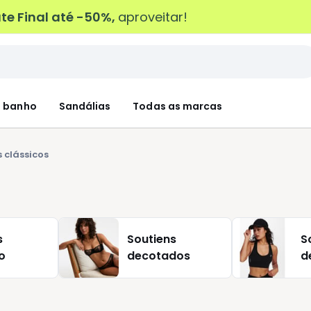
e Final até -50%,
aproveitar!
 banho
Sandálias
Todas as marcas
 clássicos
s
Soutiens
S
o
decotados
d