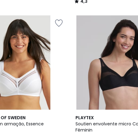
4,3
/
5
2
4,5
 OF SWEDEN
PLAYTEX
Cores
/ 5
m armação, Essence
Soutien envolvente micro C
Féminin