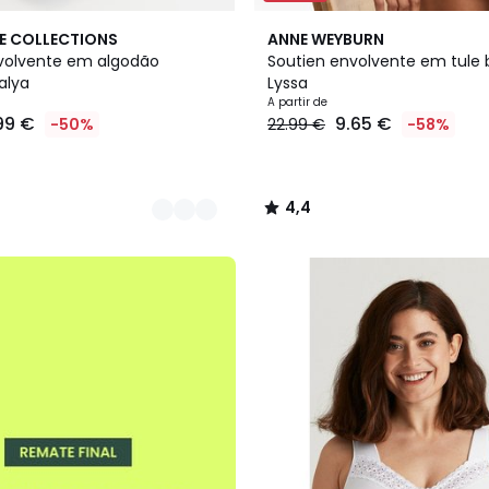
5
4,4
E COLLECTIONS
ANNE WEYBURN
Cores
/ 5
volvente em algodão
Soutien envolvente em tule 
alya
Lyssa
A partir de
99 €
9.65 €
-50%
22.99 €
-58%
4,4
/
5