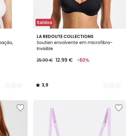
Saldos
3
3,9
LA REDOUTE COLLECTIONS
Cores
/ 5
mação,
Soutien envolvente em microfibra-
Invisible
12.99 €
25.99 €
-50%
3,9
/
5