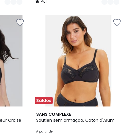
4,1
/
5
Saldos
2
3,9
SANS COMPLEXE
Cores
/ 5
œur Croisé
Soutien sem armação, Coton d'Arum
A partir de