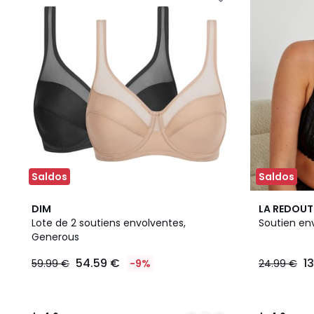
Saldos
Saldos
2
4,6
4,6
DIM
LA REDOUT
Cores
/ 5
/ 5
Lote de 2 soutiens envolventes,
Soutien en
Generous
54.59 €
1
59.99 €
-9%
24.99 €