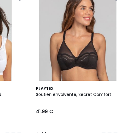
2
4,1
PLAYTEX
Cores
/ 5
d
Soutien envolvente, Secret Comfort
41.99 €