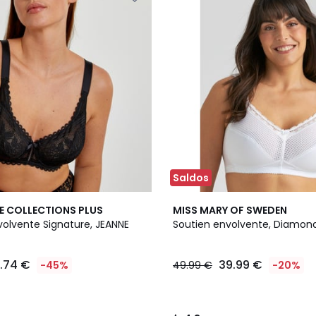
Saldos
3
4,3
E COLLECTIONS PLUS
MISS MARY OF SWEDEN
Cores
/ 5
volvente Signature, JEANNE
Soutien envolvente, Diamon
3.74 €
39.99 €
-45%
49.99 €
-20%