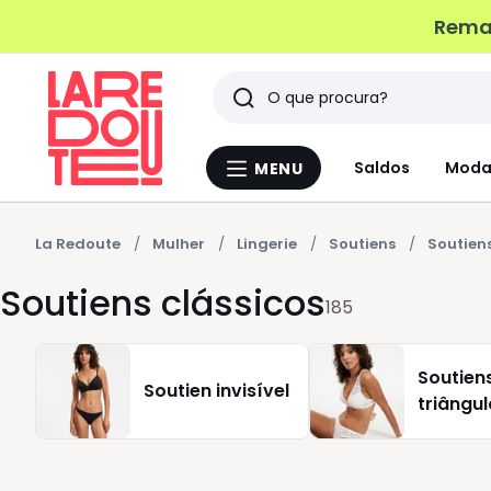
Remat
Pesquisar
Últimos
Saldos
Moda
MENU
Menu
artigos
La
Redoute
vistos
La Redoute
Mulher
Lingerie
Soutiens
Soutiens
Soutiens clássicos
185
Soutien
Soutien invisível
triângul