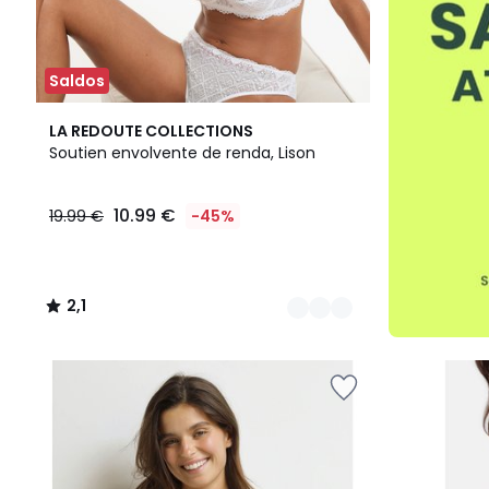
Saldos
3
2,1
LA REDOUTE COLLECTIONS
Cores
/
Soutien envolvente de renda, Lison
5
10.99 €
19.99 €
-45%
2,1
/
5