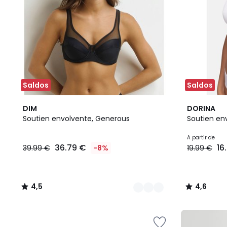
Saldos
Saldos
7
4,5
4
4,6
DIM
DORINA
Cores
/ 5
Cores
/ 5
Soutien envolvente, Generous
Soutien en
A partir de
36.79 €
16
39.99 €
-8%
19.99 €
4,5
4,6
/
/
5
5