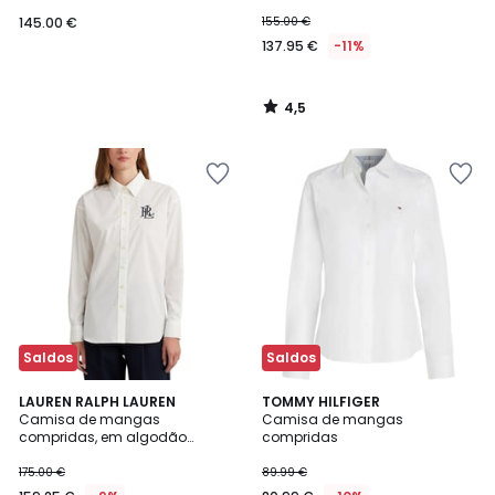
145.00 €
155.00 €
137.95 €
-11%
4,5
/
5
Saldos
Saldos
3,9
LAUREN RALPH LAUREN
TOMMY HILFIGER
/ 5
Camisa de mangas
Camisa de mangas
compridas, em algodão
compridas
stretch, KOTTA
175.00 €
89.99 €