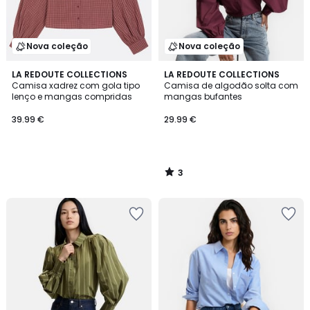
Nova coleção
Nova coleção
3
LA REDOUTE COLLECTIONS
LA REDOUTE COLLECTIONS
/
Camisa xadrez com gola tipo
Camisa de algodão solta com
5
lenço e mangas compridas
mangas bufantes
39.99 €
29.99 €
3
/
5