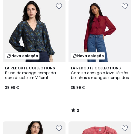
Nova coleção
Nova coleção
3
LA REDOUTE COLLECTIONS
LA REDOUTE COLLECTIONS
/
Blusa de manga comprida
Camisa com gola lavallière às
5
com decote em V floral
bolinhas e mangas compridas
39.99 €
35.99 €
3
/
5