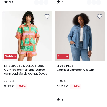
3,4
5
/
/
5
5
Saldos
Saldos
5
LA REDOUTE COLLECTIONS
LEVI’S PLUS
/
Camisa de mangas curtas
Camisa Ultimate Western
5
com padrão de cornucópias
39.99 €
84.99 €
18.39 €
-54%
64.59 €
-24%
5
/
5