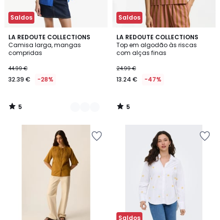
Saldos
Saldos
5
5
2
LA REDOUTE COLLECTIONS
LA REDOUTE COLLECTIONS
/
/
Camisa larga, mangas
Top em algodão às riscas
Cores
5
5
compridas
com alças finas
44.99 €
24.99 €
32.39 €
-28%
13.24 €
-47%
5
5
/
/
5
5
Saldos