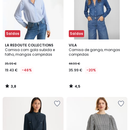
Saldos
Saldos
3,8
4,5
LA REDOUTE COLLECTIONS
VILA
/ 5
/ 5
Camisa com gola subida e
Camisa de ganga, mangas
folho, mangas compridas
compridas
35.99 €
44.99 €
19.43 €
-46%
35.99 €
-20%
3,8
4,5
/
/
5
5