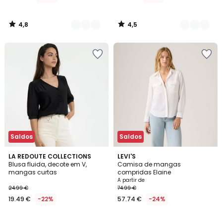
4,8
4,5
/
/
5
5
Saldos
Saldos
3,4
5
2
LA REDOUTE COLLECTIONS
3
LEVI'S
/ 5
/
Blusa fluida, decote em V,
Camisa de mangas
Cores
Cores
5
mangas curtas
compridas Elaine
A partir de
24.99 €
74.99 €
19.49 €
-22%
57.74 €
-24%