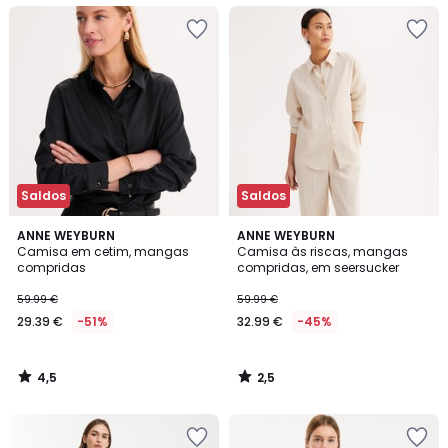
Saldos
Saldos
4,5
2,5
ANNE WEYBURN
ANNE WEYBURN
/ 5
/ 5
Camisa em cetim, mangas
Camisa às riscas, mangas
compridas
compridas, em seersucker
59.99 €
59.99 €
29.39 €
-51%
32.99 €
-45%
4,5
2,5
/
/
5
5