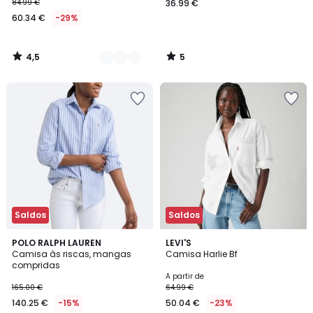
84.99 €
36.99 €
60.34 €
-29%
4,5
5
/
/
5
5
Saldos
Saldos
4,4
4,6
POLO RALPH LAUREN
2
LEVI'S
/ 5
/ 5
Camisa às riscas, mangas
Camisa Harlie Bf
Cores
compridas
A partir de
165.00 €
64.99 €
140.25 €
-15%
50.04 €
-23%