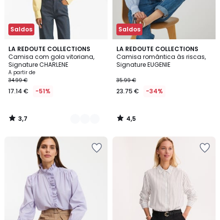
Saldos
Saldos
3,7
4,5
2
LA REDOUTE COLLECTIONS
LA REDOUTE COLLECTIONS
/ 5
/ 5
Camisa com gola vitoriana,
Camisa romântica às riscas,
Cores
Signature CHARLENE
Signature EUGENIE
A partir de
34.99 €
35.99 €
17.14 €
-51%
23.75 €
-34%
3,7
4,5
/
/
5
5