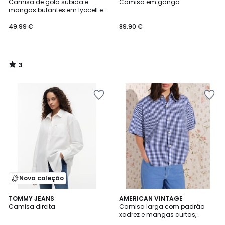
/
Camisa de gola subida e
Camisa em ganga
5
mangas bufantes em lyocell e
algodão
49.99 €
89.90 €
3
/
5
Nova coleção
TOMMY JEANS
AMERICAN VINTAGE
Camisa direita
Camisa larga com padrão
xadrez e mangas curtas,
EKIROW