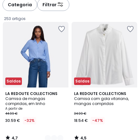
à
à
Categoria
Filtrar
gauche
droite
253 artigos
Saldos
Saldos
4,7
4,5
3
LA REDOUTE COLLECTIONS
LA REDOUTE COLLECTIONS
/ 5
/ 5
Camisa de mangas
Camisa com gola vitoriana,
Cores
compridas, em linho
mangas compridas
Preço
A partir de
44.99 €
34.99 €
a
30.59 €
-32%
18.54 €
-47%
partir
de
30.59
4,7
4,5