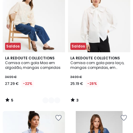
Saldos
Saldos
5
3
2
LA REDOUTE COLLECTIONS
LA REDOUTE COLLECTIONS
/
/
Camisa com gola Mao em
Camisa com gola para laço,
Cores
5
5
algodão, mangas compridas
mangas compridas, em
algodão
34.99 €
34.99 €
27.29 €
-22%
25.19 €
-28%
5
3
/
/
5
5