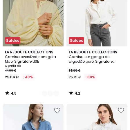
Saldos
Saldos
4,5
4,2
3
LA REDOUTE COLLECTIONS
LA REDOUTE COLLECTIONS
/ 5
/ 5
Camisa oversized com gola
Camisa em ganga de
Cores
Mao, Signature LISE
algodão puro, Signature
MARLÈNE
A partir de
44.99 €
35.99 €
25.64 €
-43%
25.19 €
-30%
4,5
4,2
/
/
5
5