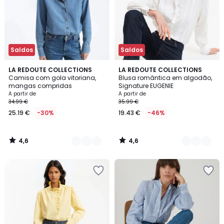
Saldos
Saldos
4,6
4,6
3
LA REDOUTE COLLECTIONS
2
LA REDOUTE COLLECTIONS
/ 5
/ 5
Camisa com gola vitoriana,
Blusa romântica em algodão,
Cores
Cores
mangas compridas
Signature EUGENIE
A partir de
A partir de
34.99 €
35.99 €
25.19 €
-30%
19.43 €
-46%
4,6
4,6
/
/
5
5