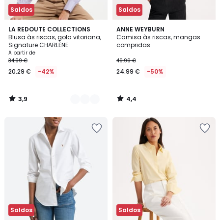
Saldos
Saldos
3,9
4,4
2
LA REDOUTE COLLECTIONS
ANNE WEYBURN
/ 5
/ 5
Blusa às riscas, gola vitoriana,
Camisa às riscas, mangas
Cores
Signature CHARLÈNE
compridas
A partir de
34.99 €
49.99 €
20.29 €
-42%
24.99 €
-50%
3,9
4,4
/
/
5
5
Saldos
Saldos