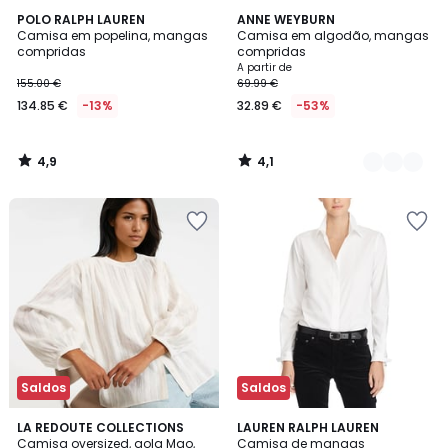
4,9
4,1
POLO RALPH LAUREN
2
ANNE WEYBURN
/ 5
/ 5
Camisa em popelina, mangas
Camisa em algodão, mangas
Cores
compridas
compridas
A partir de
155.00 €
69.99 €
134.85 €
-13%
32.89 €
-53%
4,9
4,1
/
/
5
5
Saldos
Saldos
4,2
4,3
LA REDOUTE COLLECTIONS
2
LAUREN RALPH LAUREN
/ 5
/ 5
Camisa oversized, gola Mao,
Camisa de mangas