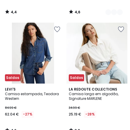
4,4
4,6
/
/
5
5
Saldos
Saldos
4,6
3,9
LEVI'S
LA REDOUTE COLLECTIONS
/ 5
/ 5
Camisa estampada, Teodora
Camisa larga em algodão,
Western
Signature MARLENE
84.99 €
34.99 €
62.04 €
-27%
25.19 €
-28%