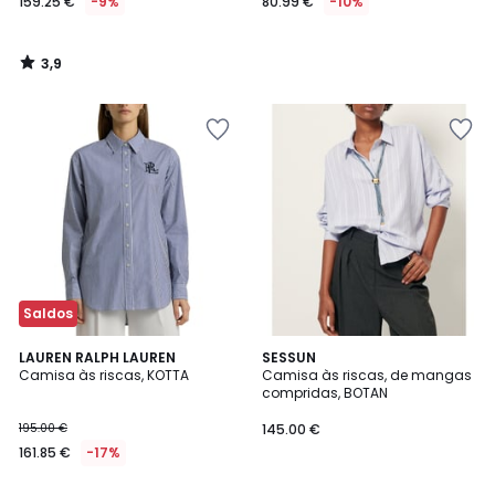
159.25 €
-9%
80.99 €
-10%
3,9
/
5
Saldos
5
LAUREN RALPH LAUREN
SESSUN
/
Camisa às riscas, KOTTA
Camisa às riscas, de mangas
5
compridas, BOTAN
195.00 €
145.00 €
161.85 €
-17%