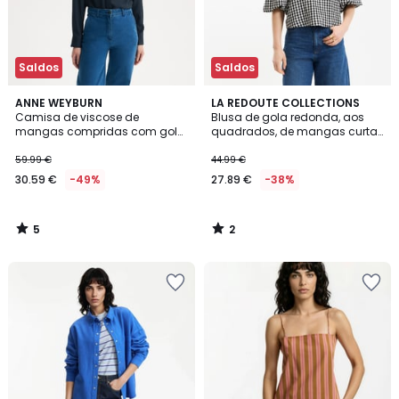
Saldos
Saldos
5
2
ANNE WEYBURN
LA REDOUTE COLLECTIONS
/
/
Camisa de viscose de
Blusa de gola redonda, aos
5
5
mangas compridas com gola
quadrados, de mangas curtas
Mao
em balão
59.99 €
44.99 €
30.59 €
-49%
27.89 €
-38%
5
2
/
/
5
5