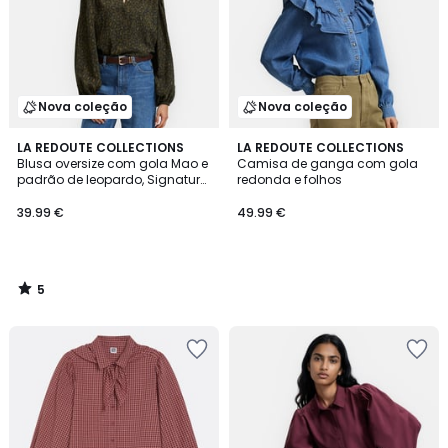
Nova coleção
Nova coleção
5
LA REDOUTE COLLECTIONS
LA REDOUTE COLLECTIONS
/
Blusa oversize com gola Mao e
Camisa de ganga com gola
5
padrão de leopardo, Signature
redonda e folhos
LISE
39.99 €
49.99 €
5
/
5