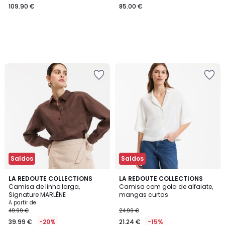
109.90 €
85.00 €
Saldos
Saldos
4,8
4,5
2
LA REDOUTE COLLECTIONS
2
LA REDOUTE COLLECTIONS
/ 5
/ 5
Camisa de linho larga,
Camisa com gola de alfaiate,
Cores
Cores
Signature MARLÈNE
mangas curtas
A partir de
49.99 €
24.99 €
39.99 €
-20%
21.24 €
-15%