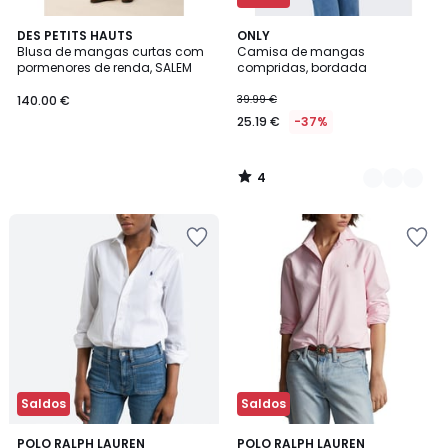
4
DES PETITS HAUTS
2
ONLY
/
Blusa de mangas curtas com
Camisa de mangas
Cores
5
pormenores de renda, SALEM
compridas, bordada
140.00 €
39.99 €
25.19 €
-37%
4
/
5
Saldos
Saldos
3,7
4,3
POLO RALPH LAUREN
POLO RALPH LAUREN