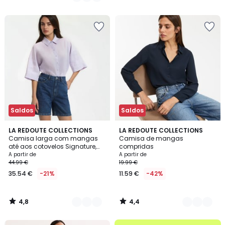
€
/
/
5
5
em
vez
de
44.99
€
32%
de
desconto
aplicado.
Saldos
Saldos
4,8
4,4
3
LA REDOUTE COLLECTIONS
3
LA REDOUTE COLLECTIONS
/ 5
/ 5
Camisa larga com mangas
Camisa de mangas
Cores
Cores
até aos cotovelos Signature,
compridas
em linho, AMBRE
A partir de
A partir de
44.99 €
19.99 €
35.54 €
-21%
11.59 €
-42%
4,8
4,4
/
/
5
5
até