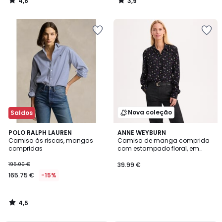
4,6
3,9
/
/
5
5
Nova coleção
Saldos
4,5
POLO RALPH LAUREN
ANNE WEYBURN
/ 5
Camisa às riscas, mangas
Camisa de manga comprida
compridas
com estampado floral, em
viscose
195.00 €
39.99 €
165.75 €
-15%
4,5
/
5