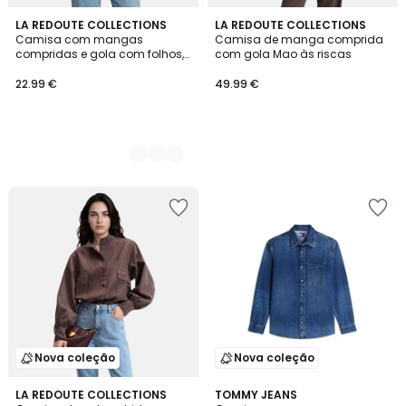
3
LA REDOUTE COLLECTIONS
LA REDOUTE COLLECTIONS
Camisa com mangas
Camisa de manga comprida
Cores
compridas e gola com folhos,
com gola Mao às riscas
em algodão seersucker
22.99 €
49.99 €
Nova coleção
Nova coleção
3
LA REDOUTE COLLECTIONS
TOMMY JEANS