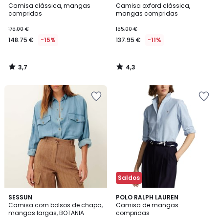
/ 5
/ 5
Camisa clássica, mangas
Camisa oxford clássica,
compridas
mangas compridas
175.00 €
155.00 €
148.75 €
-15%
137.95 €
-11%
3,7
4,3
/
/
5
5
Saldos
4,5
SESSUN
POLO RALPH LAUREN
/ 5
Camisa com bolsos de chapa,
Camisa de mangas
mangas largas, BOTANIA
compridas