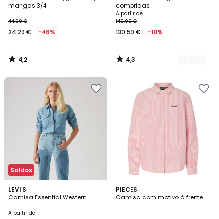
Cores
mangas 3/4
compridas
A partir de
44.99 €
145.00 €
24.29 €
-46%
130.50 €
-10%
4,2
4,3
/
/
5
5
Saldos
4,5
5
3
LEVI'S
PIECES
/ 5
/
Camisa Essential Western
Camisa com motivo à frente
Cores
5
A partir de