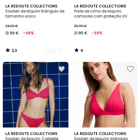
2,3
4
3
LA REDOUTE COLLECTIONS
LA REDOUTE COLLECTIONS
/ 5
/
Soutien de biquíni triângulo de
Parte de cima de biquíni,
Cores
5
tamanho único
camisola com proteção UV
24.99 €
35.99 €
12.99 €
-48%
21.95 €
-39%
2,3
4
/
/
5
5
3
1
3
LA REDOUTE COLLECTIONS
2
LA REDOUTE COLLECTIONS
/
/
Soutien de biquíni, Corbeille
Soutien de biquíni, triângulo