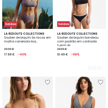
Saldos
Saldos
LA REDOUTE COLLECTIONS
2
LA REDOUTE COLLECTIONS
Soutien de biquíni às riscas em
Soutien de biquíni bandeau
Cores
malha canelada lisa,
com padrão em contraste
Signature HELENA
A partir de
29.99 €
24.99 €
17.99 €
-40%
10.49 €
-58%