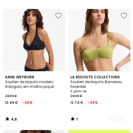
35.99
/
/
5
5
€
53%
de
desconto
aplicado.
4,6
1
ANNE WEYBURN
3
LA REDOUTE COLLECTIONS
/ 5
/
Soutien de biquíni modelo
Soutien de biquíni, Bandeau
Cores
5
triângulo, em malha piqué
Essentiel
A partir de
24.99 €
24.99 €
13.49 €
-46%
12.74 €
-49%
4,6
1
/
/
5
5
até