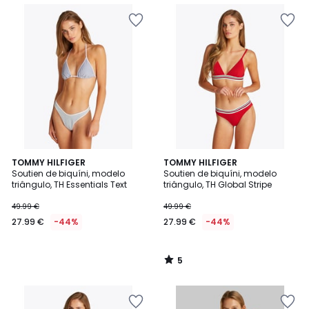
5
TOMMY HILFIGER
TOMMY HILFIGER
/
Soutien de biquíni, modelo
Soutien de biquíni, modelo
5
triângulo, TH Essentials Text
triângulo, TH Global Stripe
49.99 €
49.99 €
27.99 €
-44%
27.99 €
-44%
5
/
5