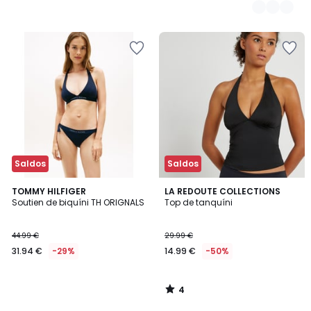
Saldos
Saldos
4
TOMMY HILFIGER
LA REDOUTE COLLECTIONS
/
Soutien de biquíni TH ORIGNALS
Top de tanquíni
5
44.99 €
29.99 €
31.94 €
-29%
14.99 €
-50%
4
/
5