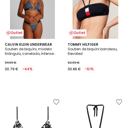
Outlet
Outlet
CALVIN KLEIN UNDERWEAR
TOMMY HILFIGER
Soutien de biquíni, modelo
Soutien de biquíni bandeau,
triângulo, canelado, Intense
Elevated
Power RIB
54.99 €
62.99 €
30.79 €
-44%
30.86 €
-51%