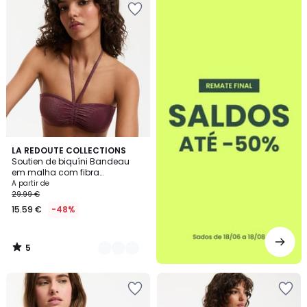
-50%
5
2
LA REDOUTE COLLECTIONS
/
Soutien de biquíni Bandeau
Cores
5
em malha com fibra
metalizada
A partir de
29.99 €
15.59 €
-48%
5
/
5