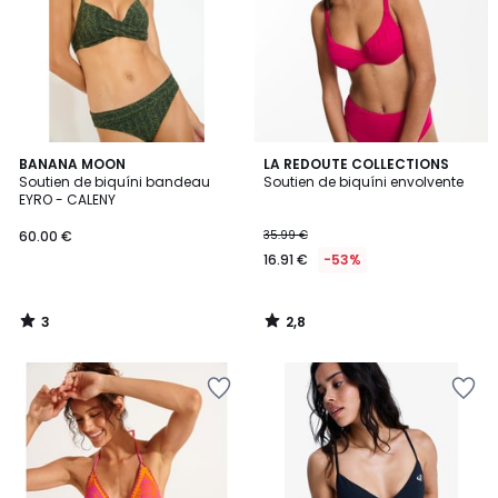
3
2,8
BANANA MOON
LA REDOUTE COLLECTIONS
/
/ 5
Soutien de biquíni bandeau
Soutien de biquíni envolvente
5
EYRO - CALENY
60.00 €
35.99 €
16.91 €
-53%
3
2,8
/
/
5
5