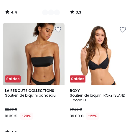
4,4
3,3
/
/
5
5
Saldos
Saldos
4,2
LA REDOUTE COLLECTIONS
ROXY
/ 5
Soutien de biquíni bandeau
Soutien de biquíni ROXY ISLAND
- copa D
22.99 €
50.00 €
18.39 €
-20%
39.00 €
-22%