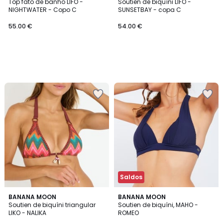
Top fato de banho LIFO -
Soutien de biquíni LIFO -
NIGHTWATER - Copo C
SUNSETBAY - copa C
55.00 €
54.00 €
Saldos
BANANA MOON
BANANA MOON
Soutien de biquíni triangular
Soutien de biquíni, MAHO -
LIKO - NALIKA
ROMEO