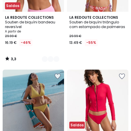
Saldos
3,3
2
LA REDOUTE COLLECTIONS
LA REDOUTE COLLECTIONS
/ 5
Soutien de biquíni bandeau
Soutien de biquíni triângulo
Cores
reversível
com estampado de palmeiras
A partir de
29.99 €
29.99 €
16.19 €
-46%
13.49 €
-55%
3,3
/
5
Saldos