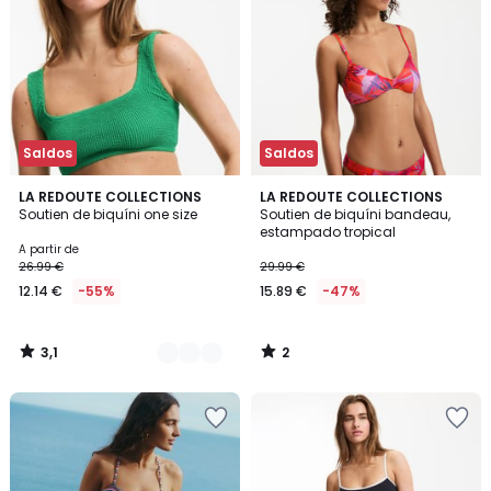
Saldos
Saldos
3,1
2
2
LA REDOUTE COLLECTIONS
LA REDOUTE COLLECTIONS
/
/
Soutien de biquíni one size
Soutien de biquíni bandeau,
Cores
5
5
estampado tropical
A partir de
26.99 €
29.99 €
12.14 €
-55%
15.89 €
-47%
3,1
2
/
/
5
5