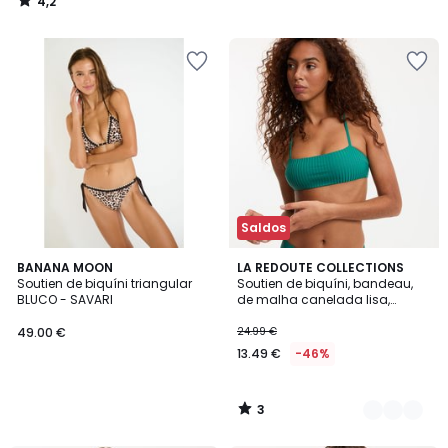
4,2
/
5
Saldos
3
BANANA MOON
2
LA REDOUTE COLLECTIONS
/
Soutien de biquíni triangular
Soutien de biquíni, bandeau,
Cores
5
BLUCO - SAVARI
de malha canelada lisa,
Signature HELENA
49.00 €
24.99 €
13.49 €
-46%
3
/
5