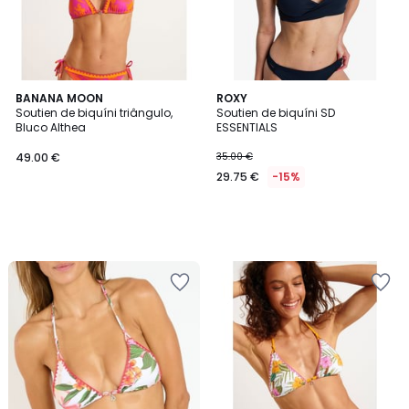
BANANA MOON
ROXY
Soutien de biquíni triângulo,
Soutien de biquíni SD
Bluco Althea
ESSENTIALS
49.00 €
35.00 €
29.75 €
-15%