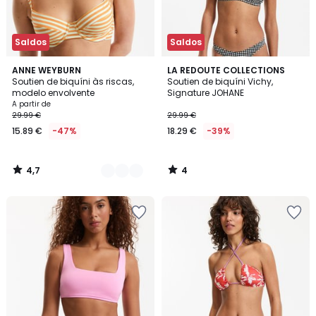
Saldos
Saldos
4,7
4
2
ANNE WEYBURN
LA REDOUTE COLLECTIONS
/ 5
/
Soutien de biquíni às riscas,
Soutien de biquíni Vichy,
Cores
5
modelo envolvente
Signature JOHANE
A partir de
29.99 €
29.99 €
15.89 €
-47%
18.29 €
-39%
4,7
4
/
/
5
5