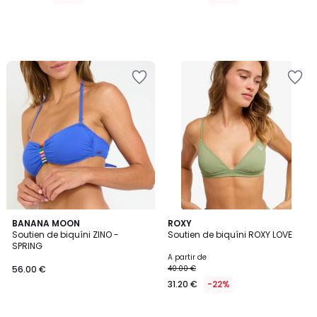
BANANA MOON
2
ROXY
Soutien de biquíni ZINO -
Soutien de biquíni ROXY LOVE
Cores
SPRING
A partir de
56.00 €
40.00 €
31.20 €
-22%