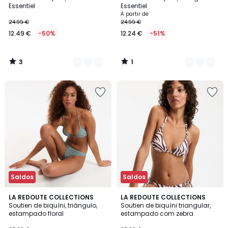
Cores
Cores
5
5
Essentiel
Essentiel
A partir de
24.99 €
24.99 €
12.49 €
-50%
12.24 €
-51%
3
1
/
/
5
5
Saldos
Saldos
4,5
LA REDOUTE COLLECTIONS
LA REDOUTE COLLECTIONS
/ 5
Soutien de biquíni, triângulo,
Soutien de biquíni triangular,
estampado floral
estampado com zebra