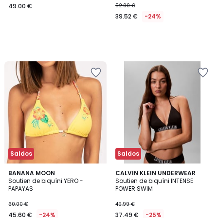
49.00 €
52.00 €
39.52 €
-24%
Saldos
Saldos
BANANA MOON
CALVIN KLEIN UNDERWEAR
Soutien de biquíni YERO -
Soutien de biquíni INTENSE
PAPAYAS
POWER SWIM
60.00 €
49.99 €
45.60 €
-24%
37.49 €
-25%