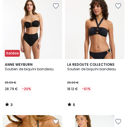
Saldos
3
5
ANNE WEYBURN
LA REDOUTE COLLECTIONS
/
/
Soutien de biquíni bandeau
Soutien de biquíni bandeau
5
5
35.99 €
36.99 €
28.79 €
-20%
18.12 €
-51%
3
5
/
/
5
5