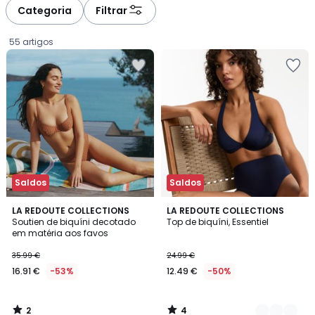
à
à
Categoria
Filtrar
gauche
droite
55 artigos
Saldos
Saldos
2
4
LA REDOUTE COLLECTIONS
4
LA REDOUTE COLLECTIONS
/
/
Soutien de biquíni decotado
Top de biquíni, Essentiel
Cores
5
5
em matéria aos favos
16.91
35.99 €
24.99 €
€
16.91 €
-53%
12.49 €
-50%
em
vez
de
2
4