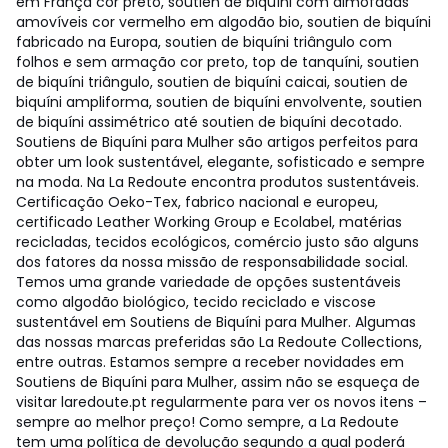
em França cor preto, soutien de biquíni com almofadas
amovíveis cor vermelho em algodão bio, soutien de biquíni
fabricado na Europa, soutien de biquíni triângulo com
folhos e sem armação cor preto, top de tanquíni, soutien
de biquíni triângulo, soutien de biquíni caicai, soutien de
biquíni ampliforma, soutien de biquíni envolvente, soutien
de biquíni assimétrico até soutien de biquíni decotado.
Soutiens de Biquíni para Mulher são artigos perfeitos para
obter um look sustentável, elegante, sofisticado e sempre
na moda. Na La Redoute encontra produtos sustentáveis.
Certificação Oeko-Tex, fabrico nacional e europeu,
certificado Leather Working Group e Ecolabel, matérias
recicladas, tecidos ecológicos, comércio justo são alguns
dos fatores da nossa missão de responsabilidade social.
Temos uma grande variedade de opções sustentáveis
como algodão biológico, tecido reciclado e viscose
sustentável em Soutiens de Biquíni para Mulher. Algumas
das nossas marcas preferidas são La Redoute Collections,
entre outras. Estamos sempre a receber novidades em
Soutiens de Biquíni para Mulher, assim não se esqueça de
visitar laredoute.pt regularmente para ver os novos itens –
sempre ao melhor preço! Como sempre, a La Redoute
tem uma política de devolução segundo a qual poderá