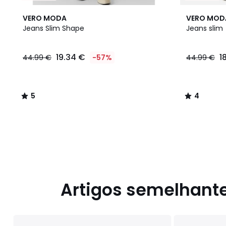
5
4
VERO MODA
VERO MOD
/
/
Jeans Slim Shape
Jeans slim
5
5
19.34
19.34 €
1
44.99 €
-57%
44.99 €
€
em
vez
de
5
4
44.99
/
/
€
5
5
57%
de
desconto
aplicado.
Artigos semelhant