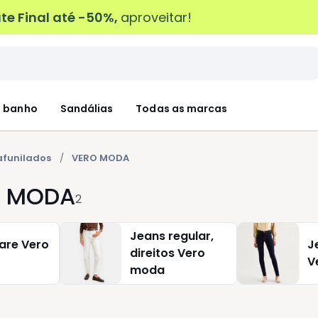
e Final até -50%,
aproveitar!
 banho
Sandálias
Todas as marcas
 afunilados
VERO MODA
RO MODA
2
Jeans regular,
lare Vero
J
direitos Vero
V
moda