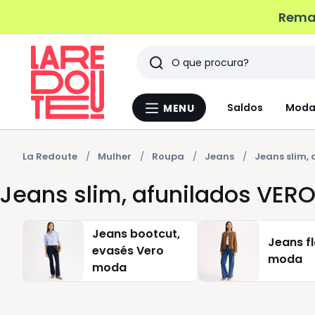
Remat
Pesquisar
Últimos
Saldos
Moda
MENU
Menu
artigos
La
Redoute
vistos
La Redoute
Mulher
Roupa
Jeans
Jeans slim,
Jeans slim, afunilados VE
Jeans bootcut,
Jeans f
evasés Vero
moda
moda