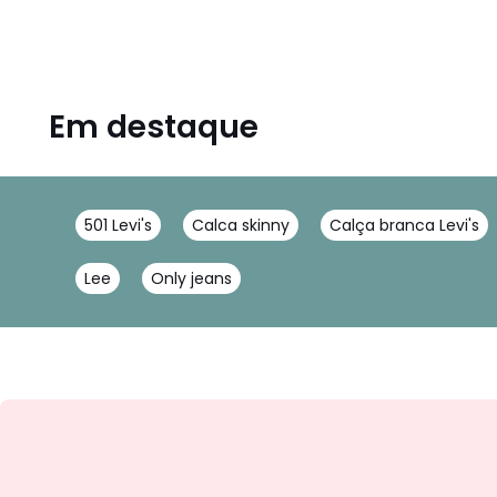
Em destaque
501 Levi's
Calca skinny
Calça branca Levi's
Lee
Only jeans