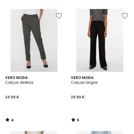
€
/
/
5
5
em
vez
de
34.99
€
37%
de
desconto
aplicado.
4
5
VERO MODA
VERO MODA
/
/
Calças direitas
Calças largas
5
5
34.99 €
29.99 €
4
5
/
/
5
5