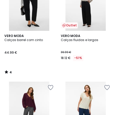
Outlet
4
VERO MODA
VERO MODA
/
Calças barrel com cinto
Calças fluidas e largas
5
44.99 €
36.99 €
18.12 €
-51%
4
/
5