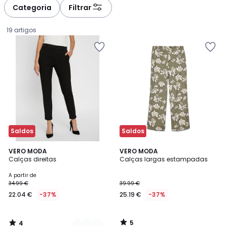
à
à
Categoria
Filtrar
gauche
droite
19 artigos
Saldos
Saldos
4
5
3
VERO MODA
VERO MODA
/
/
Calças direitas
Calças largas estampadas
Cores
5
5
Preço
A partir de
34.99 €
39.99 €
a
22.04 €
-37%
25.19 €
-37%
partir
de
22.04
5
4