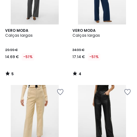
5
4
VERO MODA
VERO MODA
/
/
Calças largas
Calças largas
5
5
29.99 €
34.99 €
14.69 €
-51%
17.14 €
-51%
5
4
/
/
5
5