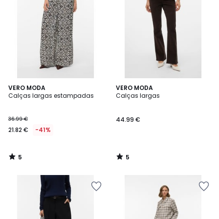
5
5
VERO MODA
VERO MODA
/
/
Calças largas estampadas
Calças largas
5
5
36.99 €
44.99 €
21.82 €
-41%
5
5
/
/
5
5