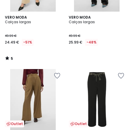
5
VERO MODA
VERO MODA
/
Calças largas
Calças largas
5
49.99 €
49.99 €
24.49 €
-51%
25.99 €
-48%
5
/
5
Outlet
Outlet