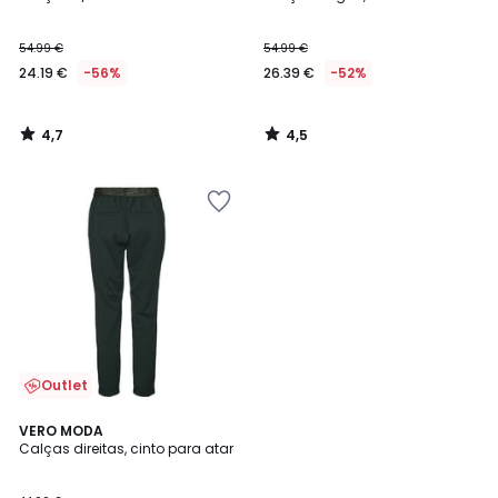
54.99 €
54.99 €
24.19 €
-56%
26.39 €
-52%
4,7
4,5
/
/
5
5
Outlet
4,5
VERO MODA
/ 5
Calças direitas, cinto para atar