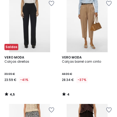
Saldos
4,5
4
VERO MODA
VERO MODA
/ 5
/
Calças direitas
Calças barrel com cinto
5
39.99 €
44.99 €
23.59 €
-41%
28.34 €
-37%
4,5
4
/
/
5
5