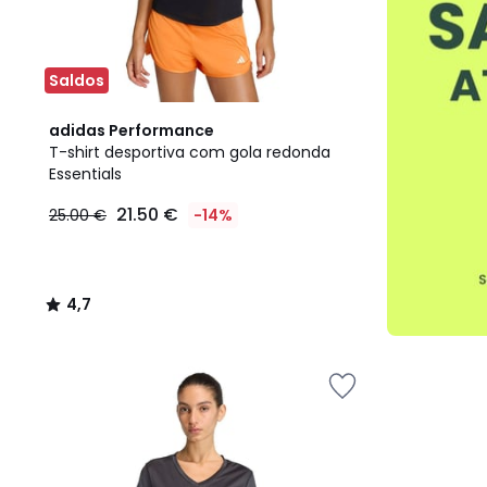
Saldos
4,7
adidas Performance
/ 5
T-shirt desportiva com gola redonda
Essentials
21.50 €
25.00 €
-14%
4,7
/
5