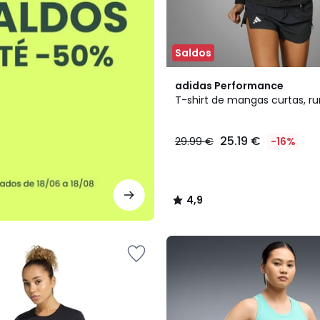
Saldos
4,9
adidas Performance
/ 5
T-shirt de mangas curtas, r
25.19 €
29.99 €
-16%
4,9
/
5