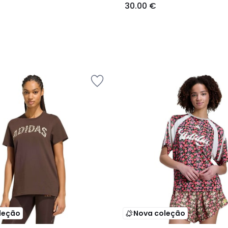
30.00 €
leção
Nova coleção