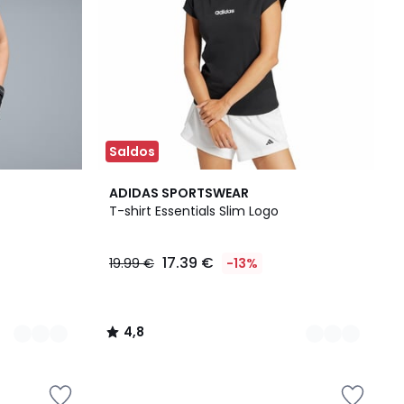
Saldos
2
4,8
ADIDAS SPORTSWEAR
Cores
/ 5
T-shirt Essentials Slim Logo
17.39 €
19.99 €
-13%
4,8
/
5