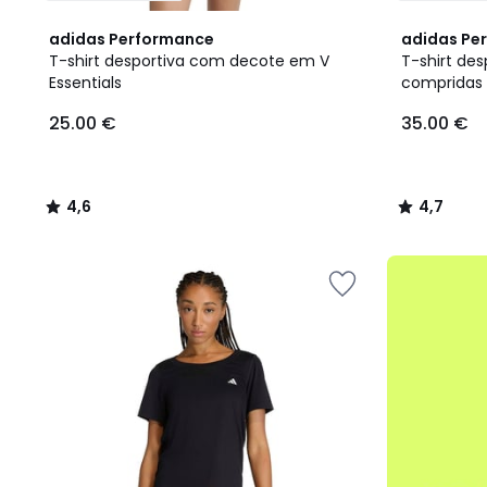
4,6
4,7
adidas Performance
adidas Pe
/ 5
/ 5
T-shirt desportiva com decote em V
T-shirt de
Essentials
compridas 
25.00
25.00 €
35.00 €
€.
4,6
4,7
/
/
5
5
até
-50%