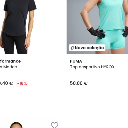
Nova coleção
2
rformance
PUMA
Cores
ga Motion
Top desportivo HYROX
9.40 €
50.00 €
-16%