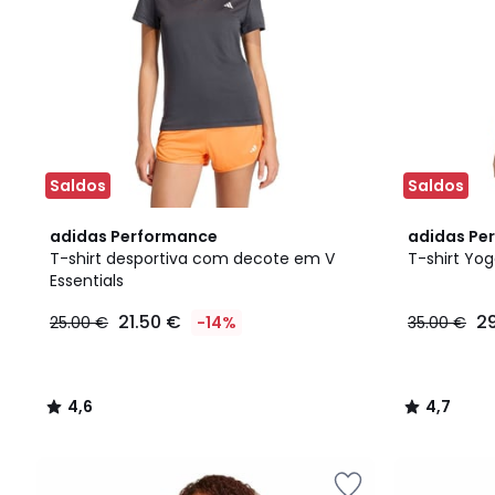
Saldos
Saldos
4,6
4,7
adidas Performance
adidas Pe
/ 5
/ 5
T-shirt desportiva com decote em V
T-shirt Yo
Essentials
21.50 €
2
25.00 €
-14%
35.00 €
4,6
4,7
/
/
5
5