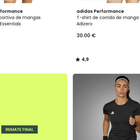
4,9
rformance
adidas Performance
/ 5
sportiva de mangas
T-shirt de corrida de manga
Essentials
Adizero
30.00 €
4,9
/
5