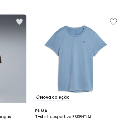
Nova coleção
2
PUMA
Cores
mangas
T-shirt desportiva ESSENTIAL