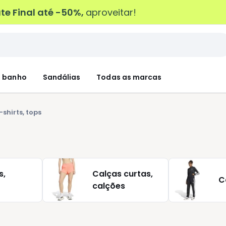
e Final até -50%,
aproveitar!
 banho
Sandálias
Todas as marcas
-shirts, tops
s,
Calças curtas,
C
calções