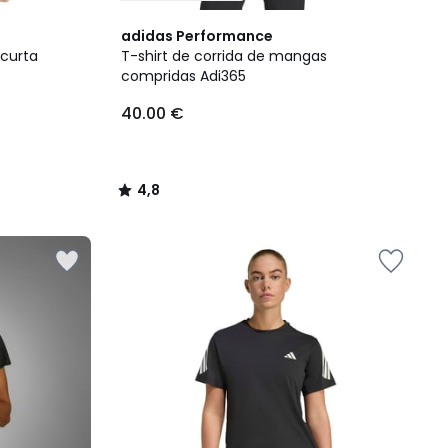
4,8
adidas Performance
/ 5
 curta
T-shirt de corrida de mangas
compridas Adi365
40.00 €
4,8
/
5