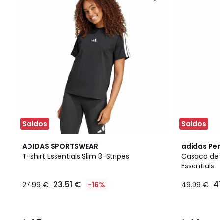
Saldos
Saldos
4,7
4,9
ADIDAS SPORTSWEAR
adidas Pe
/ 5
/ 5
T-shirt Essentials Slim 3-Stripes
Casaco de 
Essentials
23.51 €
4
27.99 €
-16%
49.99 €