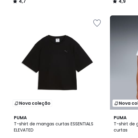
4,7
4,9
/
/
5
5
Nova coleção
Nova co
PUMA
PUMA
T-shirt de mangas curtas ESSENTIALS
T-shirt de
ELEVATED
curtas