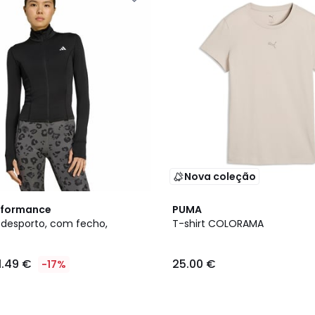
Nova coleção
rformance
PUMA
desporto, com fecho,
T-shirt COLORAMA
1.49 €
25.00 €
-17%