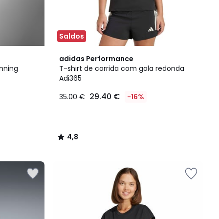
Saldos
4,8
adidas Performance
/ 5
unning
T-shirt de corrida com gola redonda
Adi365
29.40 €
35.00 €
-16%
4,8
/
5