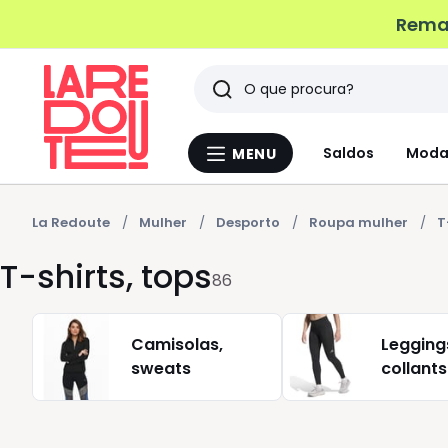
Remat
Pesquisar
Últimos
Saldos
Moda
MENU
Menu
artigos
La
Redoute
vistos
La Redoute
Mulher
Desporto
Roupa mulher
T
T-shirts, tops
86
Camisolas,
Legging
sweats
collants