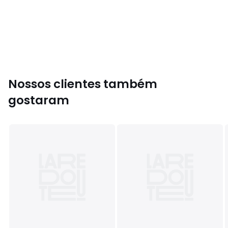
Não usar amaciadores
Evitar dobrar enquanto molhado
Cores
Preto
Tamanhos
S, M, L, 2XL
Nossos clientes também
gostaram