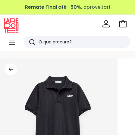
Remate Final até -50%,
aproveitar!
Ir
para
La
o
Redoute
Menu
Pesquisar
carri
Últimos
artigos
vistos