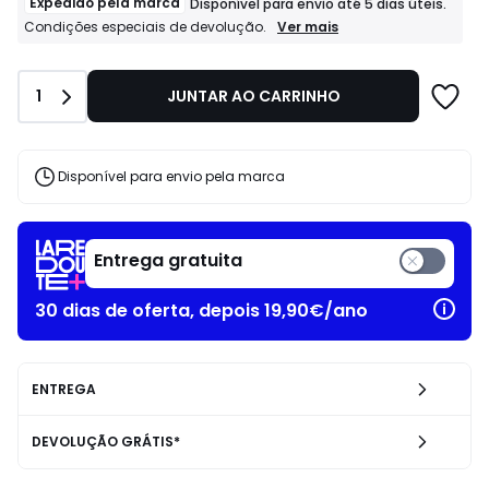
Expedido pela marca
Disponível para envio até 5 dias úteis.
Expedido
Ver mais
Condições especiais de devolução.
pela
marca
Disponível
Quantidade
1
JUNTAR AO CARRINHO
para
envio
até
5
dias
Disponível para envio pela marca
úteis.
Condições
especiais
de
Entrega gratuita
devolução.
30 dias de oferta, depois 19,90€/ano
ENTREGA
DEVOLUÇÃO GRÁTIS*