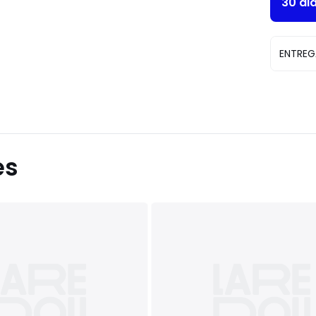
30 di
ENTREG
es