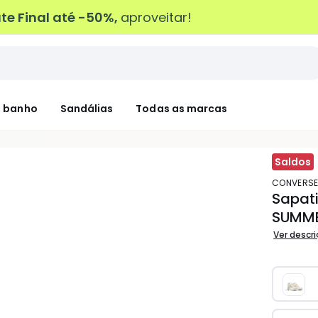
e Final até -50%,
aproveitar!
 banho
Sandálias
Todas as marcas
Saldos
CONVERS
Sapati
SUMME
Ver descr