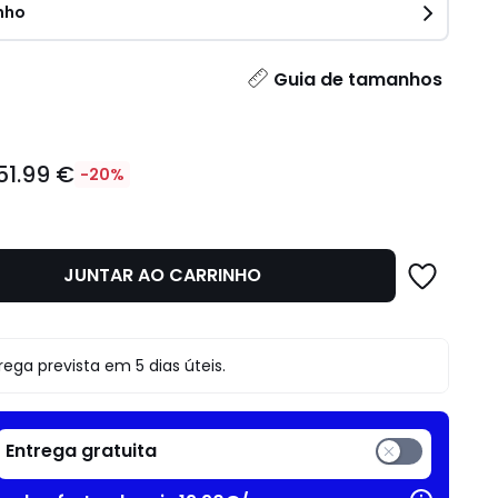
nho
idade
Guia de tamanhos
51.99 €
-20%
JUNTAR AO CARRINHO
o
rega prevista em 5 dias úteis.
Entrega gratuita