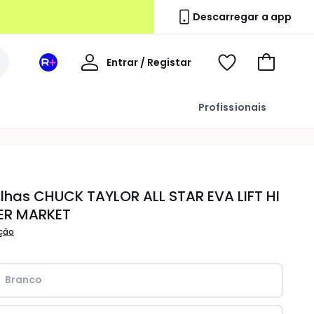
Descarregar a app
A
Entrar / Registar
Espaço
Voir
Ir
minha
La
ma
para
conta
Redoute
wishlist
o
Profissionais
+
carrinho
E
lhas CHUCK TAYLOR ALL STAR EVA LIFT HI
R MARKET
ição
Branco