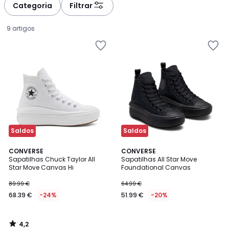
Categoria
Filtrar
9 artigos
Saldos
Saldos
4,2
CONVERSE
CONVERSE
/ 5
Sapatilhas Chuck Taylor All
Sapatilhas All Star Move
Star Move Canvas Hi
Foundational Canvas
68.39
89.99 €
64.99 €
€
68.39 €
-24%
51.99 €
-20%
em
vez
de
4,2
89.99
/