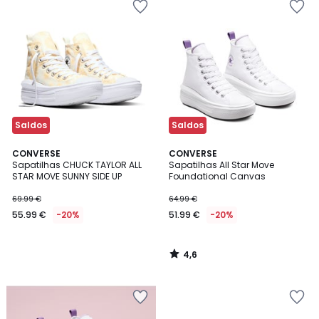
Saldos
Saldos
4,6
CONVERSE
CONVERSE
/ 5
Sapatilhas CHUCK TAYLOR ALL
Sapatilhas All Star Move
STAR MOVE SUNNY SIDE UP
Foundational Canvas
69.99 €
64.99 €
55.99 €
-20%
51.99 €
-20%
4,6
/
5