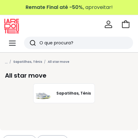
Remate Final até -50%,
aproveitar!
Ir
para
La
o
Redoute
Menu
Pesquisar
carri
Últimos
...
artigos
Sapatilhas, Ténis
All star move
vistos
All star move
Sapatilhas, Ténis