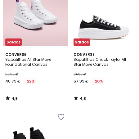
Saldos
Saldos
4,9
4,8
CONVERSE
CONVERSE
/ 5
/ 5
Sapatilhas All Star Move
Sapatilhas Chuck Taylor All
Foundational Canvas
Star Move Canvas
59.99 €
84.99 €
46.79 €
-22%
67.99 €
-20%
4,9
4,8
/
/
5
5