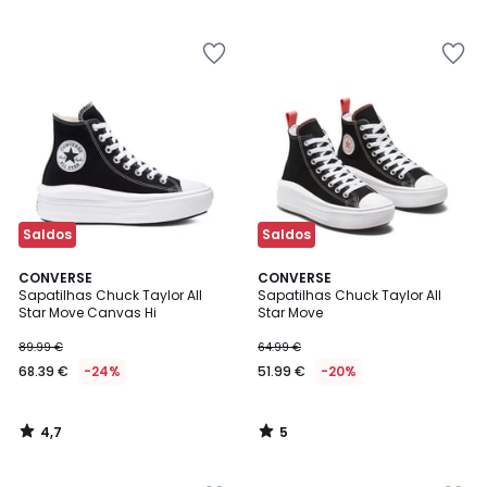
5
€
24%
de
desconto
aplicado.
Saldos
Saldos
4,7
5
CONVERSE
CONVERSE
/ 5
/
Sapatilhas Chuck Taylor All
Sapatilhas Chuck Taylor All
5
Star Move Canvas Hi
Star Move
89.99 €
64.99 €
68.39 €
-24%
51.99 €
-20%
4,7
5
/
/
5
5