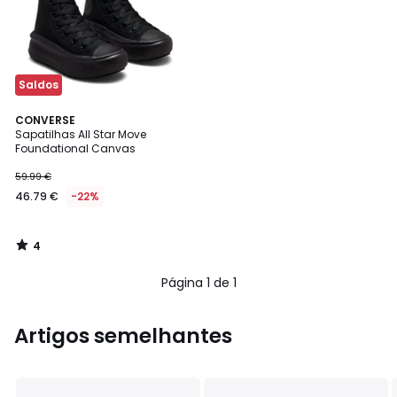
Saldos
4
CONVERSE
/
Sapatilhas All Star Move
5
Foundational Canvas
59.99 €
46.79 €
-22%
4
/
5
Página 1 de 1
Artigos semelhantes