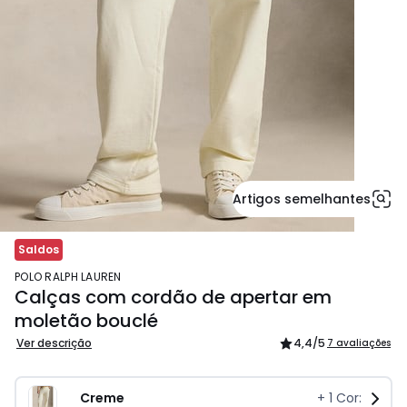
Artigos semelhantes
Saldos
POLO RALPH LAUREN
Calças com cordão de apertar em
moletão bouclé
Ver descrição
4,4
/5
7 avaliações
Creme
+
1
Cor: