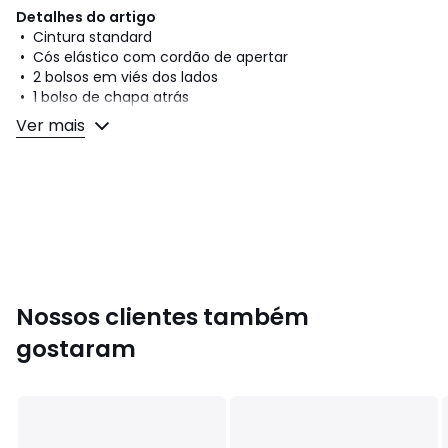
Detalhes do artigo
• Cintura standard
• Cós elástico com cordão de apertar
• 2 bolsos em viés dos lados
• 1 bolso de chapa atrás
• Pónei bordado de lado
Ver mais
• Bases direitas
Composição e cuidados
• 100% algodão
• Lavável a 30°, no programa de roupa delicada
Cores
Creme, Marinho
Nossos clientes também
Tamanhos
XS, S, M, L, XL
gostaram