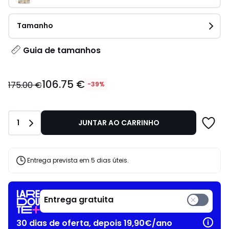
Tamanho
Guia de tamanhos
106.75
106.75 €
€
175.00 €
-39%
em
vez
de
Quantidade
1
JUNTAR AO CARRINHO
175.00
€
39%
de
Entrega prevista em 5 dias úteis.
desconto
aplicado.
Entrega gratuita
30 dias de oferta, depois 19,90€/ano