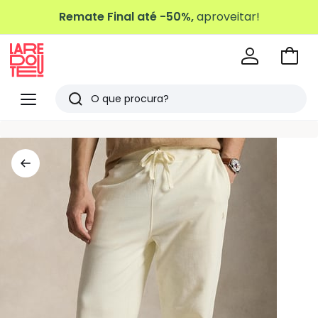
Remate Final até -50%,
aproveitar!
Ir
para
La
o
Redoute
Menu
Pesquisar
carri
Últimos
artigos
vistos