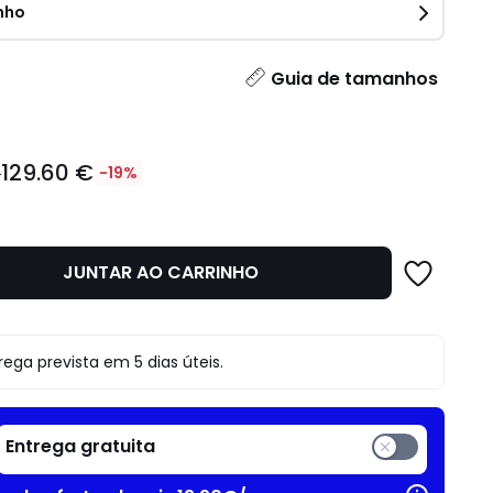
nho
idade
Guia de tamanhos
129.60 €
€
-19%
JUNTAR AO CARRINHO
o
rega prevista em 5 dias úteis.
Entrega gratuita