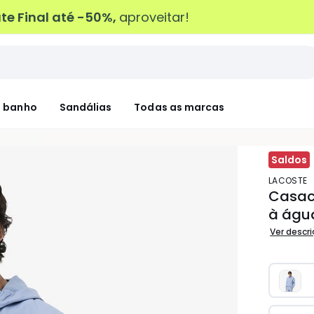
e Final até -50%,
aproveitar!
 banho
Sandálias
Todas as marcas
Saldos
LACOSTE
Casaco
à águ
Ver descr