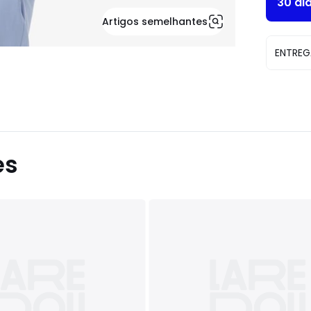
30 di
Artigos semelhantes
ENTREG
es