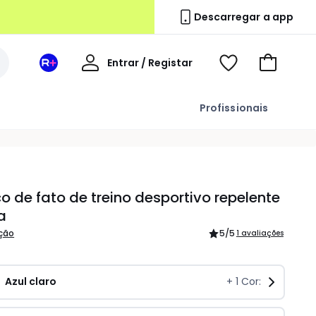
Descarregar a app
A
Entrar / Registar
Espaço
Voir
Ir
minha
La
ma
para
conta
Redoute
wishlist
o
Profissionais
+
carrinho
 de fato de treino desportivo repelente
a
ição
5
/5
1 avaliações
Azul claro
+
1
Cor: