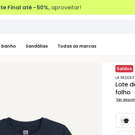
e Final até -50%,
aproveitar!
 banho
Sandálias
Todas as marcas
Saldos
LA REDOU
Lote d
folho
Ver descr