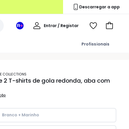
Descarregar a app
A
Entrar / Registar
Espaço
Voir
Ir
minha
La
ma
para
conta
Redoute
wishlist
o
Profissionais
+
carrinho
TE COLLECTIONS
e 2 T-shirts de gola redonda, aba com
ição
Branco + Marinho