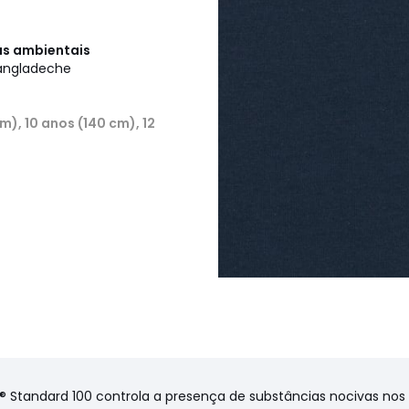
cas ambientais
Bangladeche
cm), 10 anos (140 cm), 12
X® Standard 100 controla a presença de substâncias nocivas no