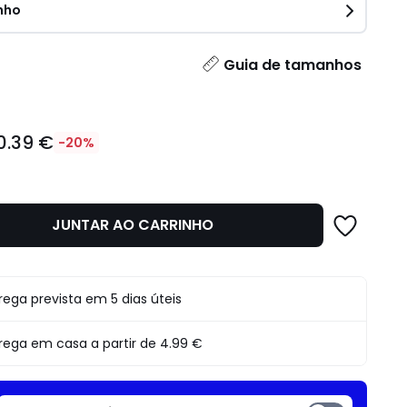
nho
idade
Guia de tamanhos
0.39 €
-20%
JUNTAR AO CARRINHO
o
rega prevista em 5 dias úteis
rega em casa a partir de
4.99 €