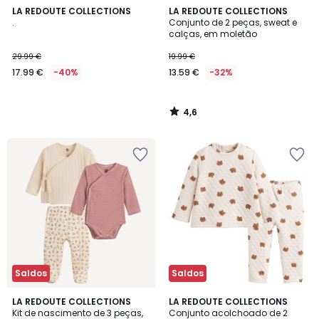
4,6
LA REDOUTE COLLECTIONS
LA REDOUTE COLLECTIONS
/ 5
.
Conjunto de 2 peças, sweat e
calças, em moletão
29.99 €
19.99 €
17.99 €
-40%
13.59 €
-32%
4,6
/
5
Saldos
Saldos
2
4,6
LA REDOUTE COLLECTIONS
LA REDOUTE COLLECTIONS
/
/ 5
Kit de nascimento de 3 peças,
Conjunto acolchoado de 2