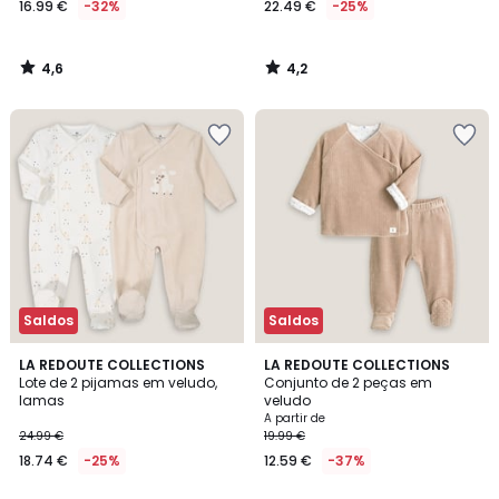
16.99 €
-32%
22.49 €
-25%
em
vez
de
4,6
4,2
24.99
/
/
5
5
€
32%
de
desconto
aplicado.
Saldos
Saldos
4,5
4,9
LA REDOUTE COLLECTIONS
2
LA REDOUTE COLLECTIONS
/ 5
/ 5
Lote de 2 pijamas em veludo,
Conjunto de 2 peças em
Cores
lamas
veludo
A partir de
24.99 €
19.99 €
18.74 €
-25%
12.59 €
-37%