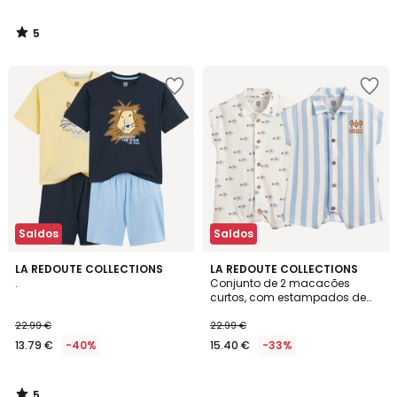
5
/
5
Saldos
Saldos
5
LA REDOUTE COLLECTIONS
LA REDOUTE COLLECTIONS
/
.
Conjunto de 2 macacões
5
curtos, com estampados de
peixes e riscas, em jersey
22.99 €
22.99 €
13.79 €
-40%
15.40 €
-33%
5