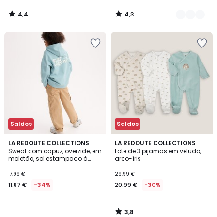
4,4
4,3
/
/
5
5
Saldos
Saldos
3,8
LA REDOUTE COLLECTIONS
LA REDOUTE COLLECTIONS
/ 5
Sweat com capuz, overzide, em
Lote de 3 pijamas em veludo,
moletão, sol estampado à
arco-íris
frente, mensagem estampada
atrás
17.99 €
29.99 €
11.87 €
-34%
20.99 €
-30%
3,8
/