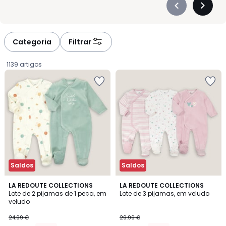
Précédent
Suivan
-
-
défiler
défiler
à
à
Categoria
Filtrar
gauche
droite
1139 artigos
Saldos
Saldos
4,6
4,2
LA REDOUTE COLLECTIONS
LA REDOUTE COLLECTIONS
/ 5
/ 5
Lote de 2 pijamas de 1 peça, em
Lote de 3 pijamas, em veludo
veludo
16.99
24.99 €
29.99 €
€