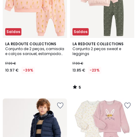
Saldos
Saldos
5
LA REDOUTE COLLECTIONS
LA REDOUTE COLLECTIONS
/
Conjunto de 2 peças, camisola
Conjunto 2 peças sweat e
5
e calças sarouel, estampado
leggings
com polvos, em moletão
17.99 €
17.99 €
10.97 €
-39%
13.85 €
-23%
5
/
5