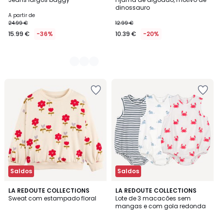
Cores
dinossauro
A partir de
24.99 €
12.99 €
15.99 €
-36%
10.39 €
-20%
Saldos
Saldos
5
5
LA REDOUTE COLLECTIONS
LA REDOUTE COLLECTIONS
/
/
Sweat com estampado floral
Lote de 3 macacões sem
5
5
mangas e com gola redonda