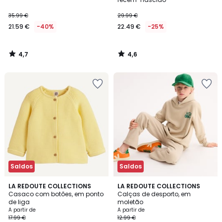
35.99 €
29.99 €
21.59 €
-40%
22.49 €
-25%
4,7
4,6
/
/
5
5
Saldos
Saldos
4,7
4,7
4
LA REDOUTE COLLECTIONS
3
LA REDOUTE COLLECTIONS
/ 5
/ 5
Casaco com botões, em ponto
Calças de desporto, em
Cores
Cores
de liga
moletão
A partir de
A partir de
17.99 €
12.99 €