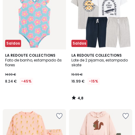
Saldos
Saldos
4,8
LA REDOUTE COLLECTIONS
LA REDOUTE COLLECTIONS
/ 5
Fato de banho, estampado às
Lote de 2 pijamas, estampado
flores
skate
14.99 €
19.99 €
8.24 €
-45%
16.99 €
-15%
4,8
/
5