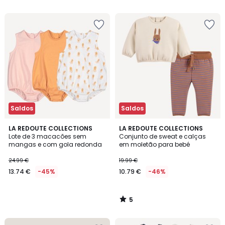
5
Saldos
Saldos
5
LA REDOUTE COLLECTIONS
LA REDOUTE COLLECTIONS
/
Lote de 3 macacões sem
Conjunto de sweat e calças
5
mangas e com gola redonda
em moletão para bebé
24.99 €
19.99 €
13.74 €
-45%
10.79 €
-46%
5
/
5