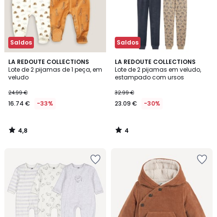
Saldos
Saldos
4,8
4
LA REDOUTE COLLECTIONS
LA REDOUTE COLLECTIONS
/ 5
/
Lote de 2 pijamas de 1 peça, em
Lote de 2 pijamas em veludo,
5
veludo
estampado com ursos
24.99 €
32.99 €
16.74 €
-33%
23.09 €
-30%
4,8
4
/
/
5
5