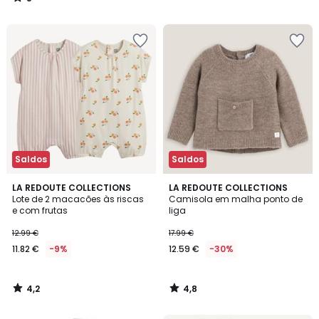
/
5
Saldos
Saldos
4,2
4,8
LA REDOUTE COLLECTIONS
LA REDOUTE COLLECTIONS
/ 5
/ 5
Lote de 2 macacões às riscas
Camisola em malha ponto de
e com frutas
liga
12.99 €
17.99 €
11.82 €
-9%
12.59 €
-30%
4,2
4,8
/
/
5
5