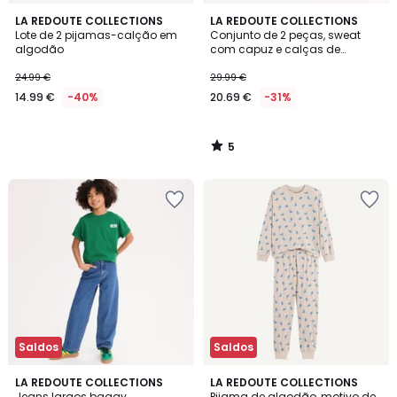
5
LA REDOUTE COLLECTIONS
LA REDOUTE COLLECTIONS
/
Lote de 2 pijamas-calção em
Conjunto de 2 peças, sweat
5
algodão
com capuz e calças de
desporto, em moletão
24.99 €
29.99 €
14.99 €
-40%
20.69 €
-31%
5
/
5
Saldos
Saldos
3
LA REDOUTE COLLECTIONS
LA REDOUTE COLLECTIONS
Jeans largos baggy
Pijama de algodão, motivo de