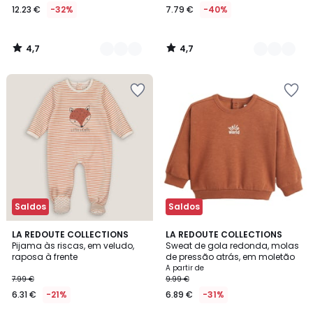
12.23 €
-32%
7.79 €
-40%
4,7
4,7
/
/
5
5
Saldos
Saldos
4,4
4,3
LA REDOUTE COLLECTIONS
2
LA REDOUTE COLLECTIONS
/ 5
/ 5
Pijama às riscas, em veludo,
Sweat de gola redonda, molas
Cores
raposa à frente
de pressão atrás, em moletão
A partir de
7.99 €
9.99 €
6.31 €
-21%
6.89 €
-31%