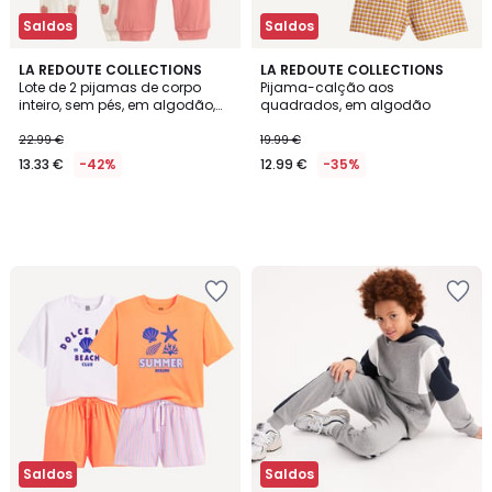
Saldos
Saldos
LA REDOUTE COLLECTIONS
LA REDOUTE COLLECTIONS
Lote de 2 pijamas de corpo
Pijama-calção aos
inteiro, sem pés, em algodão,
quadrados, em algodão
estampado com maçãs
22.99 €
19.99 €
13.33 €
-42%
12.99 €
-35%
Saldos
Saldos