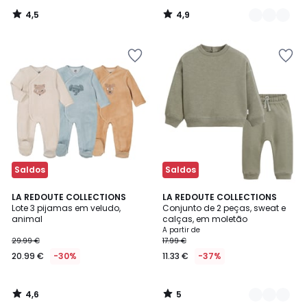
4,5
4,9
/
/
5
5
Saldos
Saldos
4,6
5
LA REDOUTE COLLECTIONS
2
LA REDOUTE COLLECTIONS
/ 5
/
Lote 3 pijamas em veludo,
Conjunto de 2 peças, sweat e
Cores
5
animal
calças, em moletão
A partir de
29.99 €
17.99 €
20.99 €
-30%
11.33 €
-37%
4,6
5
/
/