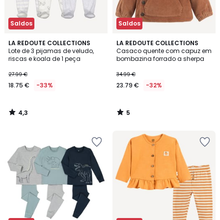
Saldos
Saldos
4,3
5
LA REDOUTE COLLECTIONS
LA REDOUTE COLLECTIONS
/ 5
/
Lote de 3 pijamas de veludo,
Casaco quente com capuz em
5
riscas e koala de 1 peça
bombazina forrado a sherpa
27.99 €
34.99 €
18.75 €
-33%
23.79 €
-32%
4,3
5
/
/
5
5