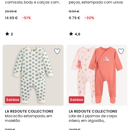
5
camisola, body e calças com
peças, estampado com ursos
pés
29.99 €
13.99 €
14.69 €
-51%
9.79 €
-30%
2
4,6
/
/
5
5
Saldos
Saldos
4,8
LA REDOUTE COLLECTIONS
LA REDOUTE COLLECTIONS
/ 5
Macacão estampado, em
Lote de 2 pijamas de corpo
moletão
inteiro, em algodão,
estampado de gatos
17.99 €
24.99 €