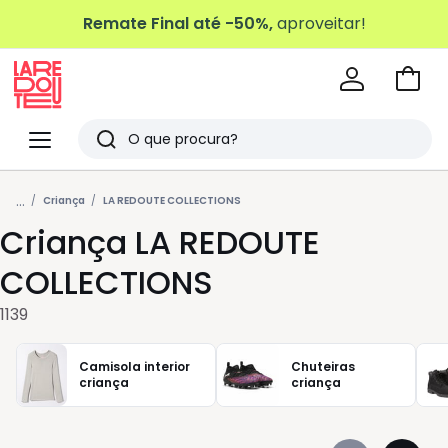
Remate Final até -50%,
aproveitar!
Ir
para
La
o
Redoute
Menu
Pesquisar
carri
Últimos
...
artigos
Criança
LA REDOUTE COLLECTIONS
Criança LA REDOUTE
vistos
COLLECTIONS
1139
Camisola interior
Chuteiras
criança
criança