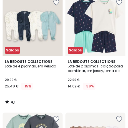
Saldos
Saldos
4,1
LA REDOUTE COLLECTIONS
LA REDOUTE COLLECTIONS
/ 5
Lote de 4 pijamas, em veludo
Lote de 2 pijamas-calção para
combinar, em jersey, tema de
surf
29.99 €
22.99 €
25.49 €
-15%
14.02 €
-39%
4,1
/
5