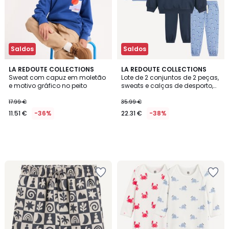
Saldos
Saldos
LA REDOUTE COLLECTIONS
LA REDOUTE COLLECTIONS
Sweat com capuz em moletão
Lote de 2 conjuntos de 2 peças,
e motivo gráfico no peito
sweats e calças de desporto,
motivo cão
17.99 €
35.99 €
11.51 €
-36%
22.31 €
-38%