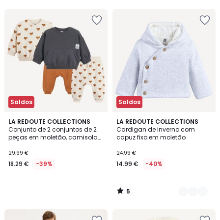
5
5
Saldos
Saldos
5
LA REDOUTE COLLECTIONS
2
LA REDOUTE COLLECTIONS
/
Conjunto de 2 conjuntos de 2
Cardigan de inverno com
Cores
5
peças em moletão, camisolas
capuz fixo em moletão
e calças saruel, tema raposa
29.99 €
24.99 €
18.29 €
-39%
14.99 €
-40%
5
/
5