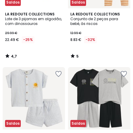
Saldos
Saldos
4,7
5
LA REDOUTE COLLECTIONS
LA REDOUTE COLLECTIONS
/ 5
/
Lote de 3 pijamas em algodão,
Conjunto de 2 peças para
5
com dinossauros
bebé, às riscas
29.99 €
12.99 €
22.49 €
-25%
8.83 €
-32%
4,7
5
/
/
5
5
Saldos
Saldos