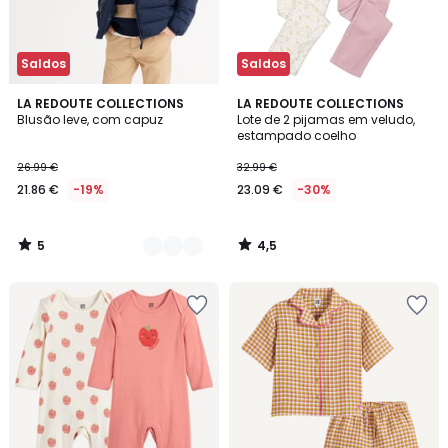
Saldos
Saldos
5
4,5
2
LA REDOUTE COLLECTIONS
LA REDOUTE COLLECTIONS
/
/ 5
Blusão leve, com capuz
Lote de 2 pijamas em veludo,
Cores
5
estampado coelho
26.99 €
32.99 €
21.86 €
-19%
23.09 €
-30%
5
4,5
/
/
5
5