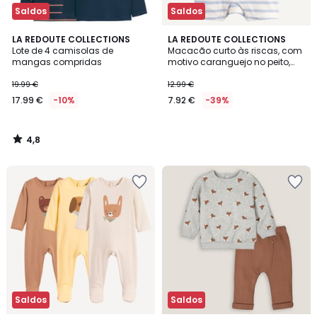
Saldos
Saldos
4,8
LA REDOUTE COLLECTIONS
LA REDOUTE COLLECTIONS
/ 5
Lote de 4 camisolas de
Macacão curto às riscas, com
mangas compridas
motivo caranguejo no peito,
em moletão
19.99 €
12.99 €
17.99 €
-10%
7.92 €
-39%
4,8
/
5
Saldos
Saldos