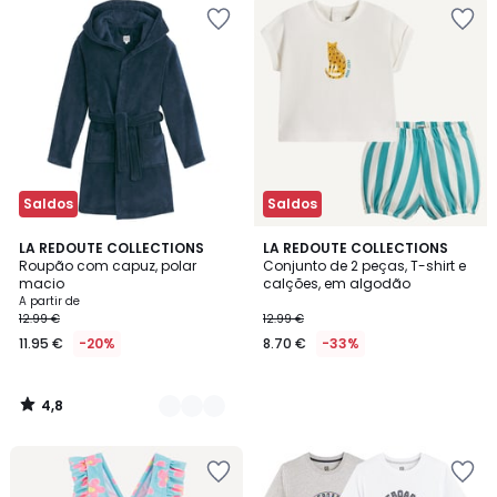
Saldos
Saldos
4,8
2
LA REDOUTE COLLECTIONS
LA REDOUTE COLLECTIONS
/ 5
Roupão com capuz, polar
Conjunto de 2 peças, T-shirt e
Cores
macio
calções, em algodão
A partir de
12.99 €
12.99 €
11.95 €
-20%
8.70 €
-33%
4,8
/
5