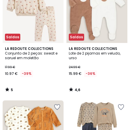
Saldos
Saldos
5
4,6
LA REDOUTE COLLECTIONS
LA REDOUTE COLLECTIONS
/
/ 5
Conjunto de 2 peças: sweat e
Lote de 2 pijamas em veludo,
5
saruel em moletão
urso
17.99 €
24.99 €
10.97 €
-39%
15.99 €
-36%
5
4,6
/
/
5
5