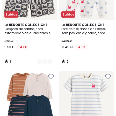
Saldos
Saldos
1
2
2
LA REDOUTE COLLECTIONS
LA REDOUTE COLLECTIONS
/
/
Calções de banho, com
Lote de 2 pijamas de 1 peça,
Cores
5
5
estampado de quadrados e
sem pés, em algodão, com
motivos gráficos
motivos de caranguejos e
tartarugas
17.99 €
24.99 €
9.53 €
-47%
13.49 €
-46%
1
2
/
/
5
5