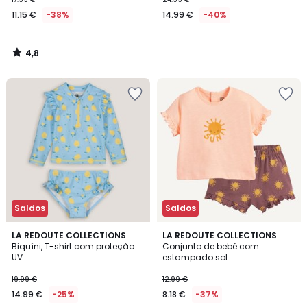
11.15 €
-38%
14.99 €
-40%
4,8
/
5
Saldos
Saldos
5
LA REDOUTE COLLECTIONS
LA REDOUTE COLLECTIONS
/
Biquíni, T-shirt com proteção
Conjunto de bebé com
5
UV
estampado sol
19.99 €
12.99 €
14.99 €
-25%
8.18 €
-37%