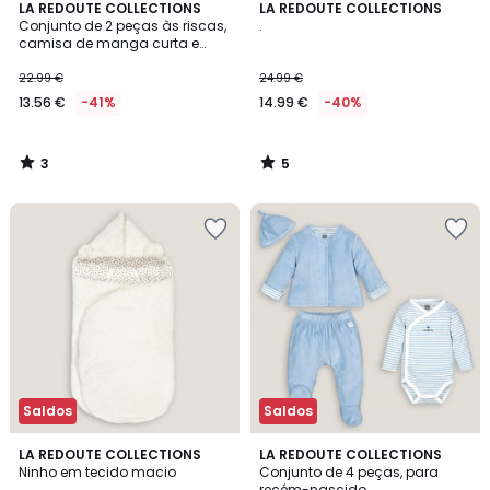
3
5
LA REDOUTE COLLECTIONS
LA REDOUTE COLLECTIONS
/
/
Conjunto de 2 peças às riscas,
.
5
5
camisa de manga curta e
calções
22.99 €
24.99 €
13.56 €
-41%
14.99 €
-40%
3
5
/
/
5
5
Saldos
Saldos
4,7
4,6
LA REDOUTE COLLECTIONS
LA REDOUTE COLLECTIONS
/ 5
/ 5
Ninho em tecido macio
Conjunto de 4 peças, para
recém-nascido