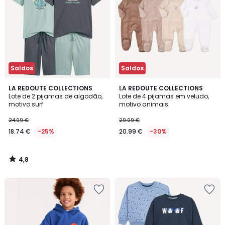
Saldos
Saldos
4,8
LA REDOUTE COLLECTIONS
LA REDOUTE COLLECTIONS
/ 5
Lote de 2 pijamas de algodão,
Lote de 4 pijamas em veludo,
motivo surf
motivo animais
24.99 €
29.99 €
18.74 €
-25%
20.99 €
-30%
4,8
/
5