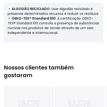
• Acabamento com barra de canelado
• Calções
•
ALGODÃO RECICLADO
. Usar algodão reciclado é
• Às riscas
preservar determinados recursos e reduzir os resíduos.
• Cós elástico
•
OEKO-TEX® Standard 100
. A certificação OEKO-
• Em moletão leve
TEX® Standard 100 controla a presença de substâncias
nocivas nos produtos de tecido através de um selo
Composição e cuidados
independente e internacional.
• 75% algodão, 25% poliéster
• Com pelo menos 20% de algodão reciclado
• Lavável a 30°, no programa de roupa delicada
• Passar a ferro com temperatura baixa/não usar lixívia
• Não secar na máquina
• Não limpar a seco
Nossos clientes também
gostaram
Ficha de produto relativa às qualidades e
características ambientais
• Origem do fabrico (tecelagem, tingimento, confeção):
China
Última atualização da informação: 11/03/2026
Cores
Vermelho/Cru