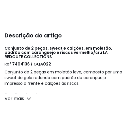
Descrição do artigo
Conjunto de 2 peças, sweat e calções, em moletão,
padrão com caranguejo e riscas vermelho/cru
LA
REDOUTE COLLECTIONS
Ref
7404136 / GQA022
Conjunto de 2 peças em moletão leve, composto por uma
sweat de gola redonda com padrão de caranguejo
impresso à frente e calções às riscas.
Detalhes do artigo
Ver mais
• Cintura: standard
• Sweat de gola redonda
• Mangas compridas
• Padrão estampado de caranguejo na frente
• Molas de pressão ao meio atrás para facilitar ao vestir