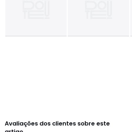
Tamanhos
1 mes (54 cm), 3 meses (60 cm), 6 meses (67
cm), 9 meses (71 cm), 1 ano (74 cm), 18 meses (81 cm), 2
anos (86 cm), 3 anos (94 cm)
Avaliações dos clientes sobre este
artigo