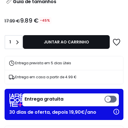
Guia de tamanhos
9.89
9.89 €
€
17.99 €
-45%
em
vez
de
Quantidade
1
JUNTAR AO CARRINHO
17.99
€
45%
de
Entrega prevista em 5 dias úteis
desconto
aplicado.
Entrega em casa a partir de
4.99 €
Entrega gratuita
30 dias de oferta, depois 19,90€/ano