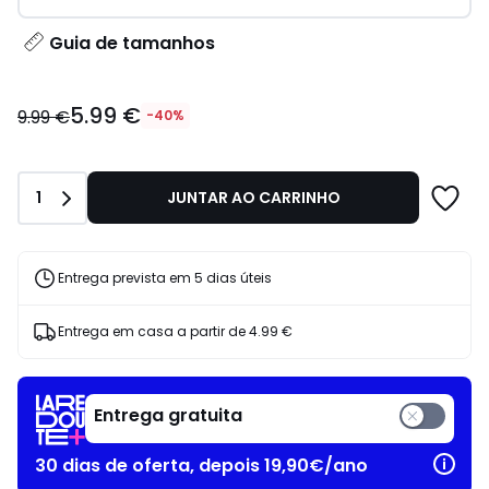
Guia de tamanhos
5.99
5.99 €
€
9.99 €
-40%
em
vez
de
Quantidade
1
JUNTAR AO CARRINHO
9.99
€
40%
de
Entrega prevista em 5 dias úteis
desconto
aplicado.
Entrega em casa a partir de
4.99 €
Entrega gratuita
30 dias de oferta, depois 19,90€/ano