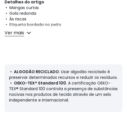
Detalhes do artigo
• Mangas curtas
• Gola redonda
• Às riscas
• Etiqueta bordada no peito
Ver mais
Composição e cuidados
• 100% algodão
• Com pelo menos 20% de algodão reciclado
• Lavável a 30°, no programa de roupa delicada
• Passar a ferro com temperatura média/não usar lixívia
• Secar na máquina com temperatura baixa
• Não limpar a seco
•
ALGODÃO RECICLADO
. Usar algodão reciclado é
preservar determinados recursos e reduzir os resíduos.
•
OEKO-TEX® Standard 100
. A certificação OEKO-
TEX® Standard 100 controla a presença de substâncias
Ficha de produto relativa às qualidades e
nocivas nos produtos de tecido através de um selo
características ambientais
independente e internacional.
• Origem do fabrico (tecelagem, tingimento, confeção):
Bangladeche
Última atualização da informação: 11/03/2026
Cores
Riscas