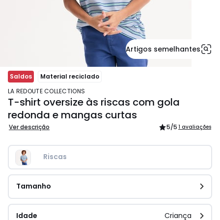
Artigos semelhantes
Saldos
Material reciclado
LA REDOUTE COLLECTIONS
T-shirt oversize às riscas com gola
redonda e mangas curtas
Ver descrição
5
/5
1 avaliações
Riscas
Tamanho
Idade
Criança