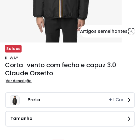
Artigos semelhantes
Saldos
K-WAY
Corta-vento com fecho e capuz 3.0
Claude Orsetto
Ver descrição
Preto 
+
1
Cor:
Tamanho
153.00