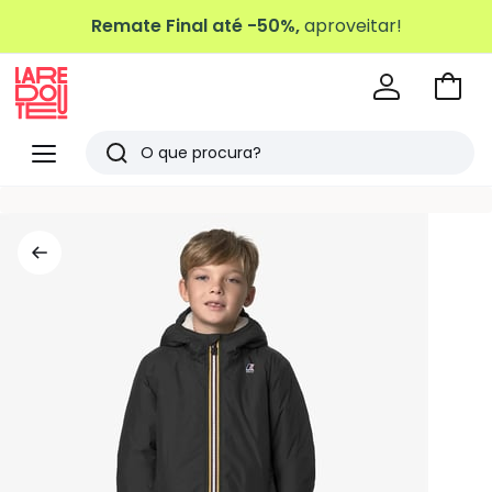
Remate Final até -50%,
aproveitar!
Ir
para
La
o
Redoute
Menu
Pesquisar
carri
Últimos
artigos
vistos