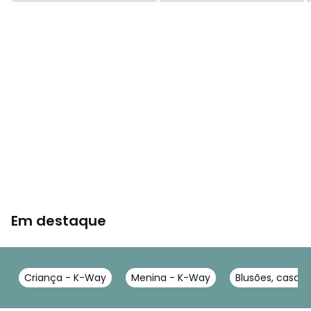
Em destaque
Criança - K-Way
Menina - K-Way
Blusões, casac