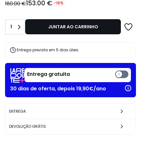
153.00 €
€
180.00 €
-15%
em
vez
de
Quantidade
1
JUNTAR AO CARRINHO
180.00
€
15%
de
Entrega prevista em 5 dias úteis.
desconto
aplicado.
Entrega gratuita
30 dias de oferta, depois 19,90€/ano
ENTREGA
DEVOLUÇÃO GRÁTIS