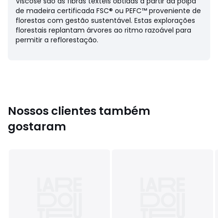
Viscose são as fibras têxteis obtidas a partir da polpa
de madeira certificada FSC® ou PEFC™ proveniente de
• Não secar na máquina
florestas com gestão sustentável. Estas explorações
• Não limpar a seco
florestais replantam árvores ao ritmo razoável para
permitir a reflorestação.
Cores
Preto , Cru
Tamanhos
36, 38, 40, 42, 44, 46, 48, 50, 52, 54
Nossos clientes também
gostaram