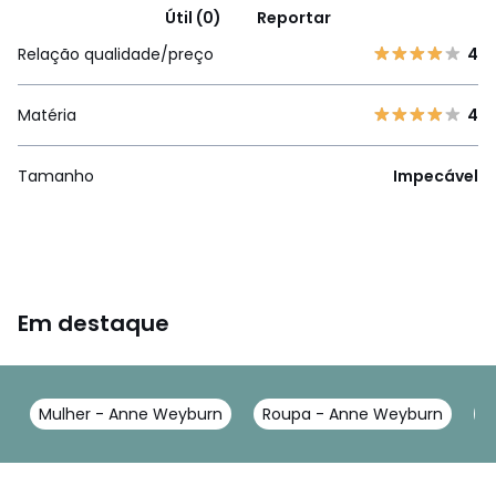
Útil (0)
Reportar
Relação qualidade/preço
4
Matéria
4
Tamanho
Impecável
Em destaque
Mulher - Anne Weyburn
Roupa - Anne Weyburn
B