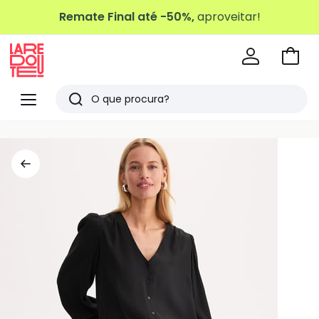
Remate Final até -50%,
aproveitar!
Ir
para
La
o
Redoute
Menu
Pesquisar
carri
Últimos
artigos
vistos