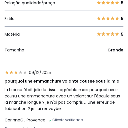
Relação qualidade/preço
5
Estilo
5
Matéria
5
Tamanho
Grande
09/12/2025
pourquoi une emmanchure volante cousue sous la m'a
la blouse était jolie le tissus agréable mais pourquoi avoir
cousu une emmanchure avec un volant sur l'épaule sous
la manche longue ? je n'ai pas compris ... une erreur de
fabrication ? je l'ai renvoyée
CorinneG
, Provence
Cliente verificado