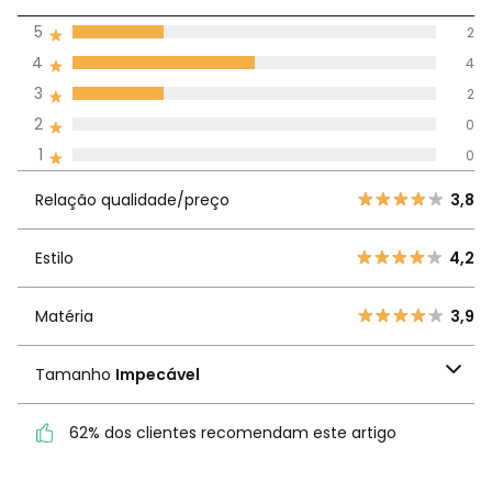
4
5
2
(8)
média de
4
4
avaliações em
3
2
todos os idiomas
2
0
1
0
Avaliações 100% autênticas,
Relação
5
2
3,8
Relação qualidade/preço
3,8
qualidade/preço
4
4
3
2
Estilo
4,2
Estilo
4,2
2
0
1
0
Matéria
3,9
Matéria
3,9
Tamanho
Impecável
Tamanho
Impecável
62% dos clientes recomendam este artigo
62% dos clientes
recomendam este artigo