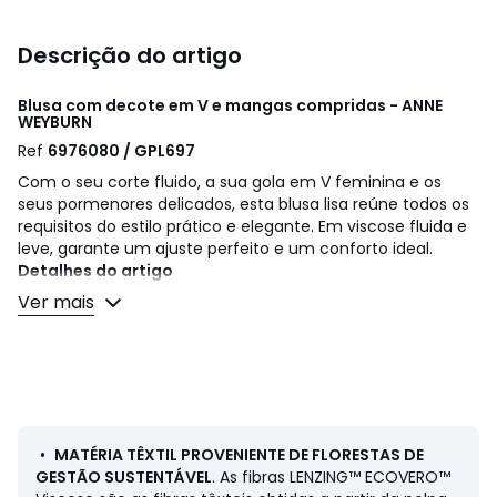
Descrição do artigo
Blusa com decote em V e mangas compridas - ANNE
WEYBURN
Ref
6976080 / GPL697
Com o seu corte fluido, a sua gola em V feminina e os
seus pormenores delicados, esta blusa lisa reúne todos os
requisitos do estilo prático e elegante. Em viscose fluida e
leve, garante um ajuste perfeito e um conforto ideal.
Detalhes do artigo
• Mangas compridas, punhos com botões
Ver mais
• Franzidos nos ombros
• Botões à frente
• Corte direito
• Decote em V
Composição e cuidados
• 100% viscose
•
MATÉRIA TÊXTIL PROVENIENTE DE FLORESTAS DE
• Lavável a 30°, no programa de roupa delicada
GESTÃO SUSTENTÁVEL
. As fibras LENZING™ ECOVERO™
• Passar a ferro com temperatura baixa/não usar lixívia