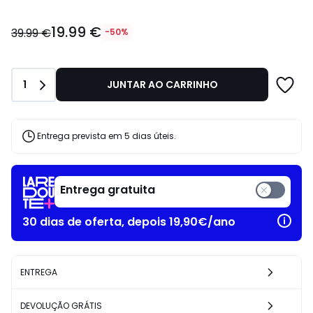
19.99
19.99 €
€
39.99 €
-50%
em
vez
de
Quantidade
1
JUNTAR AO CARRINHO
39.99
€
50%
de
Entrega prevista em 5 dias úteis.
desconto
aplicado.
Entrega gratuita
30 dias de oferta, depois 19,90€/ano
ENTREGA
DEVOLUÇÃO GRÁTIS