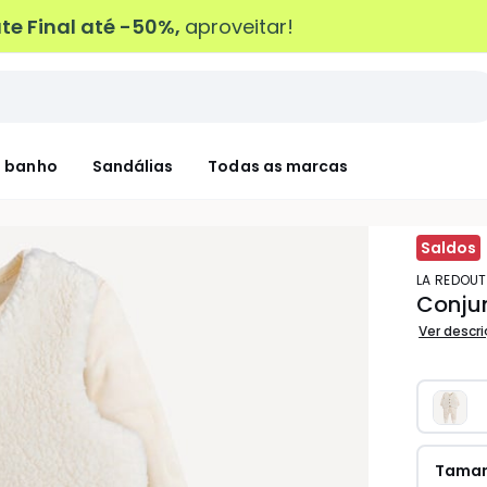
e Final até -50%,
aproveitar!
 banho
Sandálias
Todas as marcas
Saldos
LA REDOU
Conju
Ver descr
Tama