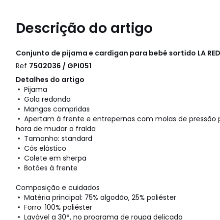
Descrição do artigo
Conjunto de pijama e cardigan para bebé sortido
LA RE
Ref
7502036 / GPI051
Detalhes do artigo
• Pijama
• Gola redonda
• Mangas compridas
• Apertam à frente e entrepernas com molas de pressão par
hora de mudar a fralda
• Tamanho: standard
• Cós elástico
• Colete em sherpa
• Botões à frente
Composição e cuidados
• Matéria principal: 75% algodão, 25% poliéster
• Forro: 100% poliéster
• Lavável a 30°, no programa de roupa delicada