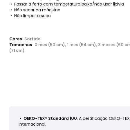
• Passar a ferro com temperatura baixa/não usar lixívia
• Não secar na máquina
• Não limpar a seco
Cores
Sortido
Tamanhos
0 mes (50 cm), 1 mes (54 cm), 3 meses (60 c
(71 cm)
•
OEKO-TEX® Standard 100
. A certificação OEKO-TEX
internacional.