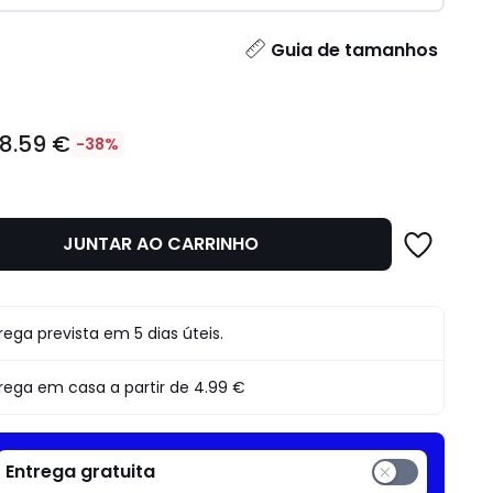
idade
Guia de tamanhos
18.59 €
-38%
JUNTAR AO CARRINHO
o
rega prevista em 5 dias úteis.
rega em casa a partir de
4.99 €
Entrega gratuita