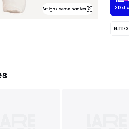
30 di
Artigos semelhantes
ENTREG
es