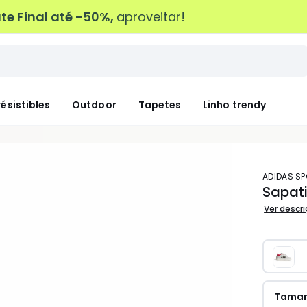
e Final até -50%,
aproveitar!
résistibles
Outdoor
Tapetes
Linho trendy
ADIDAS 
Sapati
Ver descr
Tama