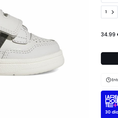
Quant
1
34.99
34.99
€.
Ent
30 di