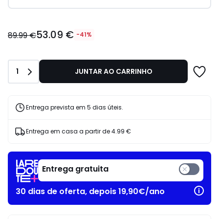
53.09
53.09 €
€
89.99 €
-41%
em
vez
de
Quantidade
1
JUNTAR AO CARRINHO
89.99
€
41%
de
Entrega prevista em 5 dias úteis.
desconto
aplicado.
Entrega em casa a partir de
4.99 €
Entrega gratuita
30 dias de oferta, depois 19,90€/ano