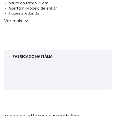
• Altura do tacão: 4 cm
• Apertam: Modelo de enfiar
• Biqueira redonda
Ver mais
Composição e cuidados
• Exterior: 100% pele
• Forro: 100% pele
• Palmilha: 100% poliuretano
• Rasto: 100% poliuretano
•
FABRICADO NA ITÁLIA
.
Cores
Preto
Tamanhos
36, 37, 38, 39, 41