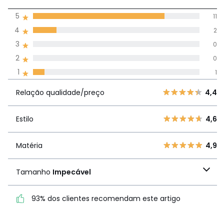
4,6
5
11
(14)
média de
4
2
avaliações em
3
0
todos os idiomas
2
0
1
1
Avaliações 100% autênticas,
Relação
5
11
4,
Relação qualidade/preço
4,4
qualidade/preço
4
2
3
0
Estilo
4,6
Estilo
4,6
2
0
1
1
Matéria
4,9
Matéria
4,9
Tamanho
Impecável
Tamanho
Impecável
93% dos clientes recomendam este artigo
93% dos clientes
recomendam este artigo