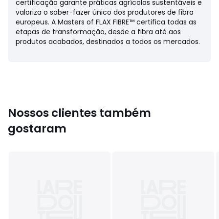
certificação garante práticas agrícolas sustentáveis e
valoriza o saber-fazer único dos produtores de fibra
europeus. A Masters of FLAX FIBRE™ certifica todas as
etapas de transformação, desde a fibra até aos
Ficha de produto relativa às qualidades e
produtos acabados, destinados a todos os mercados.
características ambientais
• Origem do fabrico (tecelagem, tingimento, confeção):
China
Última atualização da informação: 11/03/2026
Cores
90005561, 90037296, Preto
Tamanhos
34, 36, 38, 40, 42, 44, 46, 48, 50, 52
Nossos clientes também
gostaram