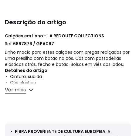
Descrição do artigo
Calções em linho - LA REDOUTE COLLECTIONS
Ref
6867876 / GPA097
Linho macio para estes calções com pregas realçados por
uma presilha com botão no cós. Cós com passadeiras
elásticas atrás, fecho e botão. Bolsos em viés dos lados.
Detalhes do artigo
• Cintura: subida
• Cós elástico
Ver mais
Composição e cuidados
• 100% linho
• Lavável a 30°, no programa de roupa delicada
• Passar a ferro com temperatura média/não usar lixívia
• Não secar na máquina
• Não limpar a seco
•
FIBRA PROVENIENTE DE CULTURA EUROPEIA
. A