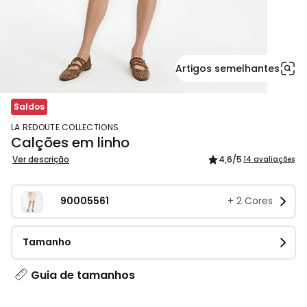
Artigos semelhantes
Saldos
LA REDOUTE COLLECTIONS
Calções em linho
Ver descrição
4,6
/5
14 avaliações
90005561
+
2
Cores
Tamanho
Guia de tamanhos