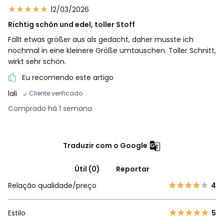
12/03/2026
Richtig schön und edel, toller Stoff
Fällt etwas größer aus als gedacht, daher musste ich
nochmal in eine kleinere Größe umtauschen. Toller Schnitt,
wirkt sehr schön.
Eu recomendo este artigo
lali
Cliente verificado
Comprado há 1 semana
Traduzir com o Google
Útil (0)
Reportar
Relação qualidade/preço
4
Estilo
5