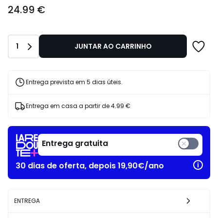
24.99
24.99 €
€.
Quantidade
1
JUNTAR AO CARRINHO
Entrega prevista em 5 dias úteis.
Entrega em casa a partir de
4.99 €
Entrega gratuita
30 dias de oferta, depois 19,90€/ano
ENTREGA