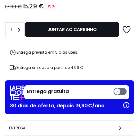
15.29
15.29 €
€
17.99 €
-15%
em
vez
de
Quantidade
1
JUNTAR AO CARRINHO
17.99
€
15%
de
Entrega prevista em 5 dias úteis.
desconto
aplicado.
Entrega em casa a partir de
4.99 €
Entrega gratuita
30 dias de oferta, depois 19,90€/ano
ENTREGA