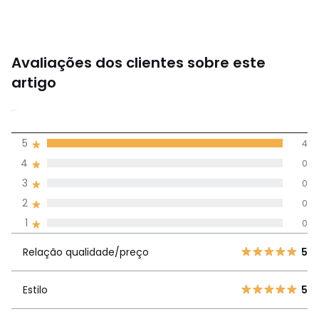
Avaliações dos clientes sobre este
artigo
5
5
4
(4)
média de
4
0
avaliações em
3
0
todos os idiomas
2
0
1
0
Avaliações 100% autênticas,
Relação
5
4
5
Relação qualidade/preço
5
qualidade/preço
4
0
3
0
Estilo
5
Estilo
5
2
0