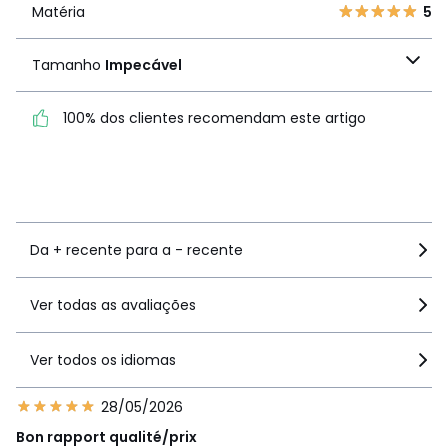
1
0
Matéria
5
Matéria
5
Tamanho
Impecável
Tamanho
Impecável
100% dos clientes recomendam este artigo
100% dos clientes
recomendam este artigo
Ver mais detalhes
Da + recente para a - recente
Ver todas as avaliações
Ver todos os idiomas
28/05/2026
Bon rapport qualité/prix