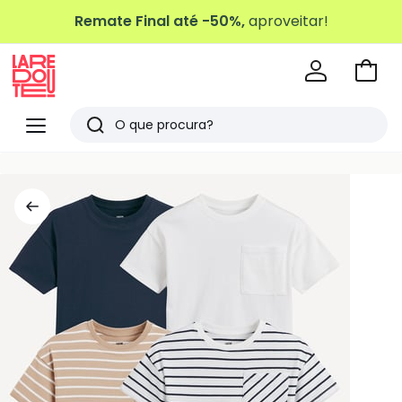
Remate Final até -50%,
aproveitar!
Ir
para
La
o
Redoute
Menu
Pesquisar
carri
Últimos
artigos
vistos