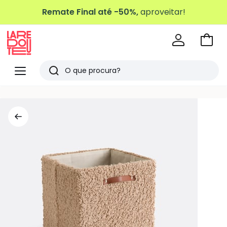
Remate Final até -50%,
aproveitar!
Ir
para
La
o
Redoute
Menu
Pesquisar
carri
Últimos
artigos
vistos