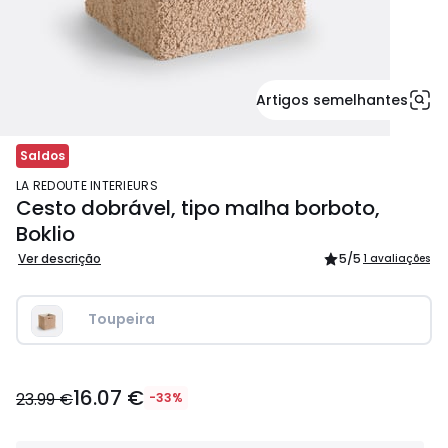
Artigos semelhantes
Saldos
LA REDOUTE INTERIEURS
Cesto dobrável, tipo malha borboto,
Boklio
Ver descrição
5
/5
1 avaliações
Toupeira
16.07
16.07 €
€
23.99 €
-33%
em
vez