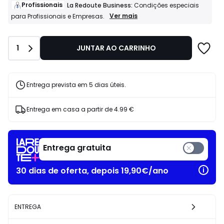
de
Profissionais
La Redoute Business:
Condições especiais
23.99
Profissionais
Ver mais
para Profissionais e Empresas.
La
€
Redoute
33%
Business:
de
Quantidade
1
JUNTAR AO CARRINHO
Condições
desconto
especiais
aplicado.
para
Profissionais
e
Entrega prevista em 5 dias úteis.
Empresas.
Entrega em casa a partir de
4.99 €
Entrega gratuita
30 dias de oferta, depois 19,90€/ano
ENTREGA