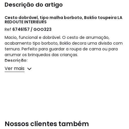
Descrição do artigo
Cesto dobrável, tipo malha borboto, Boklio toupeira
LA
REDOUTE INTERIEURS
Ref
6746157 / GOO323
Macio, funcional e dobrável. O cesto de arrumação,
acabamento tipo borboto, Boklio decora uma divisão com
ternura. Perfeito para guardar a roupa de cama ou para
arrumar os brinquedos das crianças.
Descrição:
• Revestimento exterior 100% poliéster, acabamento tipo
Ver mais
malha borboto
• Interior em tecido liso 100% poliéster
• Estrutura em cartão
• 1 alça de transporte em poliuretano
Cuidados
• Limpar apenas com um pano seco
Nossos clientes também