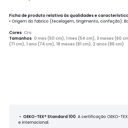
Ficha de produto relativa às qualidades e característi
• Origem do fabrico (tecelagem, tingimento, confeção): 
Cores
Cru
Tamanhos
0 mes (50 cm), 1 mes (54 cm), 3 meses (60 c
(71 cm), 1 ano (74 cm), 18 meses (81 cm), 2 anos (86 cm)
•
OEKO-TEX® Standard 100
. A certificação OEKO-TE
e internacional.