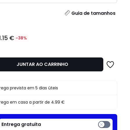
idade
Guia de tamanhos
1.15 €
-38%
JUNTAR AO CARRINHO
o
rega prevista em 5 dias úteis
rega em casa a partir de
4.99 €
Entrega gratuita