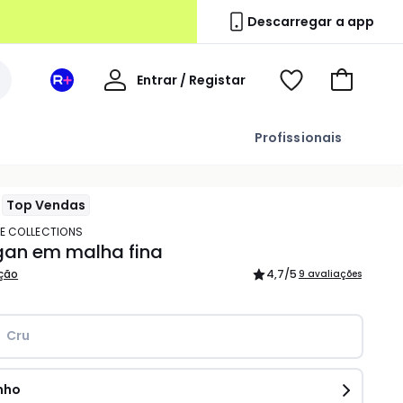
Descarregar a app
A
Entrar / Registar
Espaço
Voir
Ir
minha
La
ma
para
conta
Redoute
wishlist
o
Profissionais
+
carrinho
Top Vendas
TE COLLECTIONS
gan em malha fina
ição
4,7
/5
9 avaliações
Cru
nho