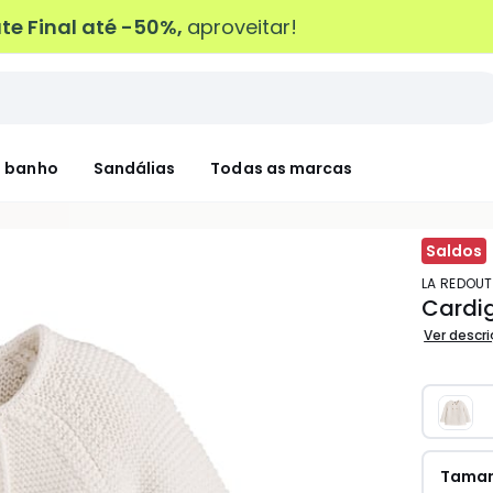
e Final até -50%,
aproveitar!
 banho
Sandálias
Todas as marcas
Saldos
LA REDOU
Cardi
Ver descr
Tama