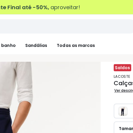
e Final até -50%,
aproveitar!
 banho
Sandálias
Todas as marcas
Saldos
LACOSTE
Calça
Ver descr
Tama