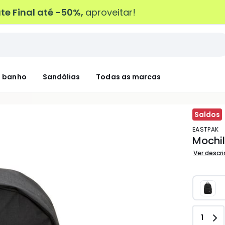
e Final até -50%,
aproveitar!
 banho
Sandálias
Todas as marcas
Saldos
EASTPAK
Mochil
Ver descr
Quant
1