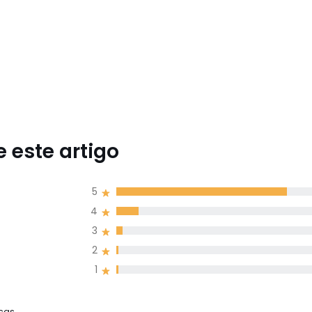
 este artigo
5
4
3
2
1
cas,