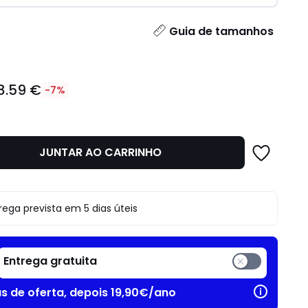
idade
Guia de tamanhos
8.59 €
-7%
JUNTAR AO CARRINHO
o
rega prevista em 5 dias úteis
Entrega gratuita
as de oferta, depois 19,90€/ano