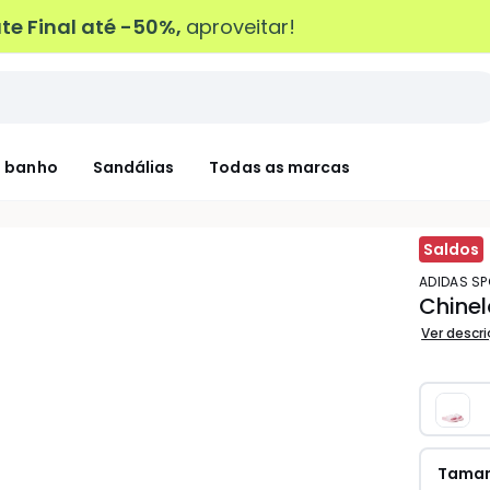
e Final até -50%,
aproveitar!
 banho
Sandálias
Todas as marcas
Saldos
ADIDAS 
Chinel
Ver descr
Tama