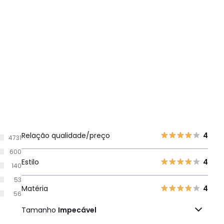
Relação qualidade/preço
4
4731
600
Estilo
4
140
53
Matéria
4
56
Tamanho
Impecável