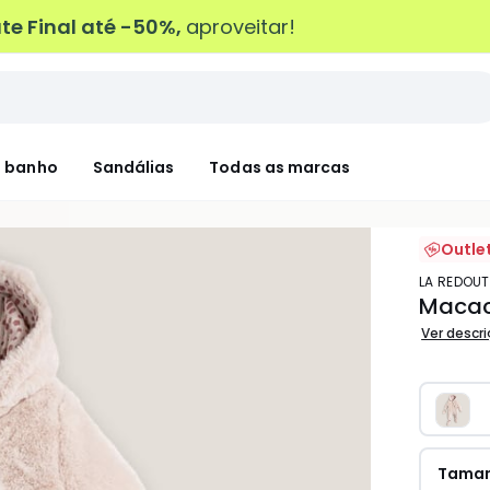
e Final até -50%,
aproveitar!
 banho
Sandálias
Todas as marcas
Outle
LA REDOU
Macac
Ver descr
Tama