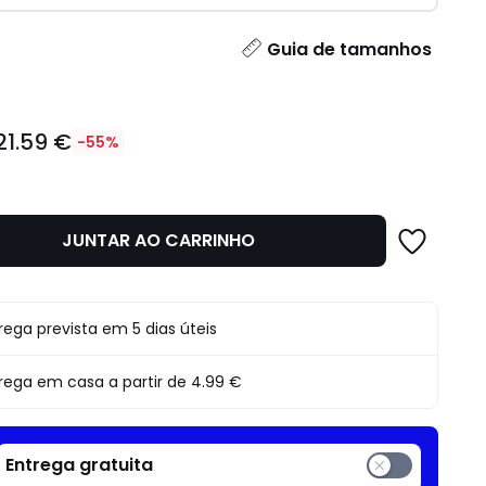
idade
Guia de tamanhos
21.59 €
-55%
JUNTAR AO CARRINHO
rega prevista em 5 dias úteis
rega em casa a partir de
4.99 €
o
Entrega gratuita