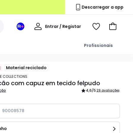
Descarregar a app
A
Entrar / Registar
Espaço
Voir
Ir
minha
La
ma
para
conta
Redoute
wishlist
o
Profissionais
+
carrinho
t
Material reciclado
TE COLLECTIONS
ão com capuz em tecido felpudo
ição
4,6
/5
29 avaliações
90008578
nho