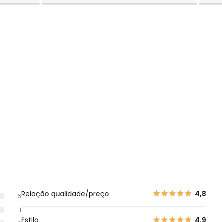
Relação qualidade/preço
4,8
6
1
Estilo
4,9