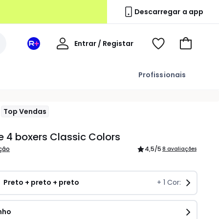
Descarregar a app
A
Entrar / Registar
Espaço
Voir
Ir
minha
La
ma
para
conta
Redoute
wishlist
o
Profissionais
+
carrinho
Top Vendas
e 4 boxers Classic Colors
ição
4,5
/5
8 avaliações
Preto + preto + preto
+
1
Cor:
nho