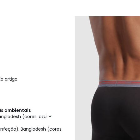
o artigo
cas ambientais
ngladesh (cores: azul +
onfeção): Bangladesh (cores: