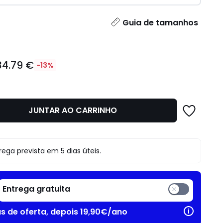
idade
Guia de tamanhos
34.79 €
-13%
JUNTAR AO CARRINHO
o
rega prevista em 5 dias úteis.
Entrega gratuita
as de oferta, depois 19,90€/ano