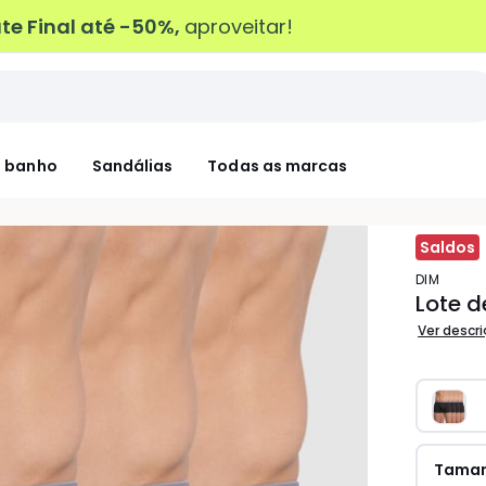
e Final até -50%,
aproveitar!
 banho
Sandálias
Todas as marcas
Saldos
DIM
Lote d
Ver descr
Tama