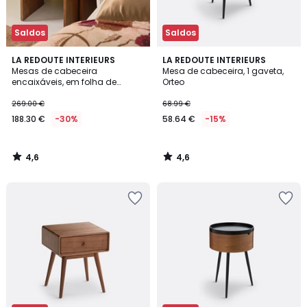
Saldos
Saldos
4,6
4,6
LA REDOUTE INTERIEURS
LA REDOUTE INTERIEURS
/ 5
/ 5
Mesas de cabeceira
Mesa de cabeceira, 1 gaveta,
encaixáveis, em folha de
Orteo
nogueira, Vence
269.00 €
68.99 €
188.30 €
-30%
58.64 €
-15%
4,6
4,6
/
/
5
5