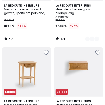
4,4
4,4
LA REDOUTE INTERIEURS
2
LA REDOUTE INTERIEURS
/ 5
/ 5
Mesa de cabeceira com 1
Mesa de cabeceira, para
Cores
gaveta, 1 porta em palhinha,
criança, Zag
Gabin
A partir de
169.00 €
78.99 €
111.54 €
-34%
57.66 €
-27%
4,4
4,4
/
/
5
5
Saldos
Saldos
4,4
4,6
LA REDOUTE INTERIEURS
LA REDOUTE INTERIEURS
/ 5
/ 5
Mesa de cabeceira em
Mesinha de cabeceira de