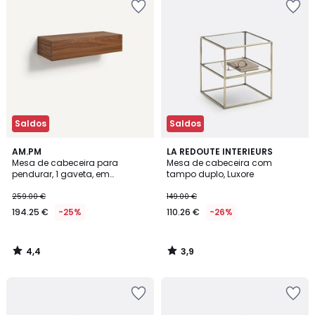
Saldos
Saldos
4,4
3,9
AM.PM
LA REDOUTE INTERIEURS
/ 5
/ 5
Mesa de cabeceira para
Mesa de cabeceira com
pendurar, 1 gaveta, em
tampo duplo, Luxore
nogueira maciça, Vesper
259.00 €
149.00 €
194.25 €
-25%
110.26 €
-26%
4,4
3,9
/
/
5
5