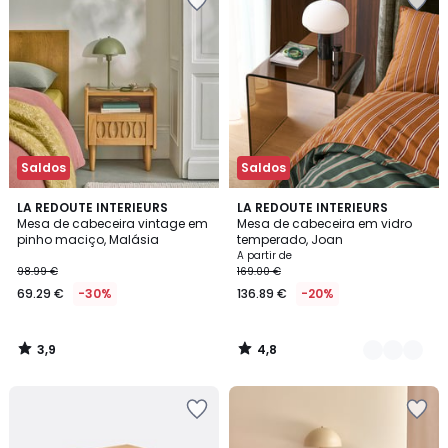
Saldos
Saldos
3,9
4,8
LA REDOUTE INTERIEURS
2
LA REDOUTE INTERIEURS
/ 5
/ 5
Mesa de cabeceira vintage em
Mesa de cabeceira em vidro
Cores
pinho maciço, Malásia
temperado, Joan
A partir de
98.99 €
169.00 €
69.29 €
-30%
136.89 €
-20%
3,9
4,8
/
/
5
5