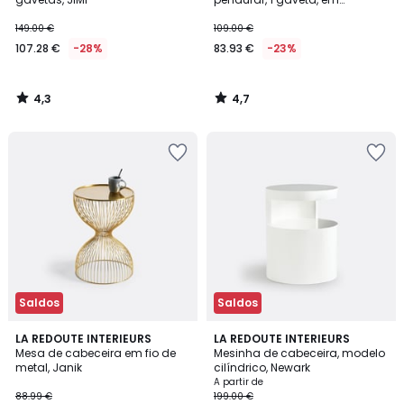
carvalho maciço, Paul
149.00 €
109.00 €
107.28 €
-28%
83.93 €
-23%
4,3
4,7
/
/
5
5
Saldos
Saldos
4,5
4,3
LA REDOUTE INTERIEURS
3
LA REDOUTE INTERIEURS
/ 5
/ 5
Mesa de cabeceira em fio de
Mesinha de cabeceira, modelo
Cores
metal, Janik
cilíndrico, Newark
A partir de
88.99 €
199.00 €