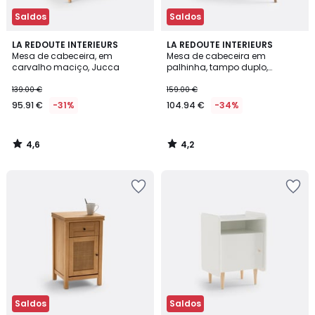
Saldos
Saldos
4,6
4,2
LA REDOUTE INTERIEURS
LA REDOUTE INTERIEURS
/ 5
/ 5
Mesa de cabeceira, em
Mesa de cabeceira em
carvalho maciço, Jucca
palhinha, tampo duplo,
Buisseau
139.00 €
159.00 €
95.91 €
-31%
104.94 €
-34%
4,6
4,2
/
/
5
5
Saldos
Saldos