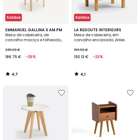
Saldos
Saldos
4,7
4,1
EMMANUEL GALLINA X AM.PM
LA REDOUTE INTERIEURS
/ 5
/ 5
Mesa de cabeceira, de
Mesa de cabeceira, em
carvalho maciço e folheado,
carvalho encaixado, Ariles
NIZOU, design de Emmanuel
Gallina
249.00 €
169.00 €
186.75 €
-25%
130.13 €
-23%
4,7
4,1
/
/
5
5