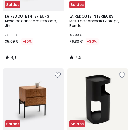
Saldos
Saldos
4,5
4,3
LA REDOUTE INTERIEURS
LA REDOUTE INTERIEURS
/ 5
/ 5
Mesa de cabeceira redonda,
Mesa de cabeceira vintage,
Jimi
Ronda
38.99 €
109.00 €
35.09 €
-10%
76.30 €
-30%
4,5
4,3
/
/
5
5
Saldos
Saldos