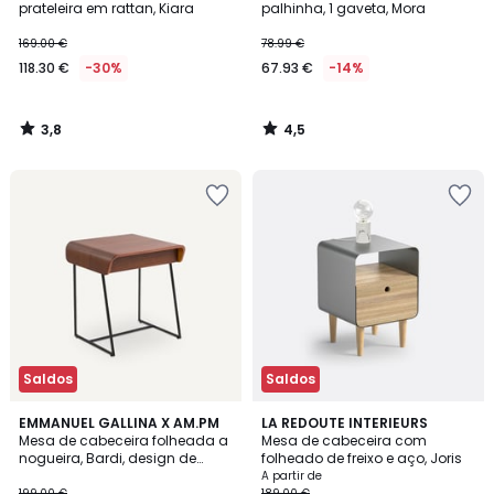
prateleira em rattan, Kiara
palhinha, 1 gaveta, Mora
169.00 €
78.99 €
118.30 €
-30%
67.93 €
-14%
3,8
4,5
/
/
5
5
Saldos
Saldos
4,5
4,3
EMMANUEL GALLINA X AM.PM
4
LA REDOUTE INTERIEURS
/ 5
/ 5
Mesa de cabeceira folheada a
Mesa de cabeceira com
Cores
nogueira, Bardi, design de
folheado de freixo e aço, Joris
Emmanuel Gallina
A partir de
199.00 €
189.00 €