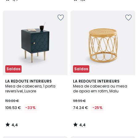
/
/
5
5
Saldos
Saldos
4,4
4,4
LA REDOUTE INTERIEURS
LA REDOUTE INTERIEURS
/ 5
/ 5
Mesa de cabeceira, 1 porta
Mesa de cabeceira ou mesa
reversível, Luxore
de apoio em rotim, Malu
159.00 €
98.99 €
106.53 €
-33%
74.24 €
-25%
4,4
4,4
/
/
5
5