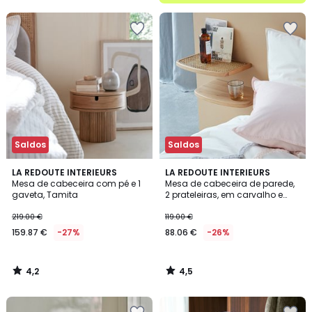
5
Saldos
Saldos
4,2
4,5
LA REDOUTE INTERIEURS
LA REDOUTE INTERIEURS
/ 5
/ 5
Mesa de cabeceira com pé e 1
Mesa de cabeceira de parede,
gaveta, Tamita
2 prateleiras, em carvalho e
rotim, Buisseau
219.00 €
119.00 €
159.87 €
-27%
88.06 €
-26%
4,2
4,5
/
/
5
5