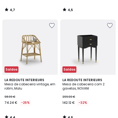
4,7
4,5
/
/
5
5
Saldos
Saldos
4,4
4,6
LA REDOUTE INTERIEURS
LA REDOUTE INTERIEURS
/ 5
/ 5
Mesa de cabeceira vintage, em
Mesa de cabeceira com 2
rotim, Malu
gavetas, NOVANI
98.99 €
209.00 €
74.24 €
-25%
142.12 €
-32%
4,4
4,6