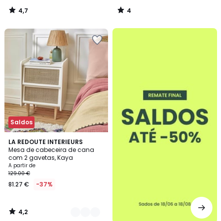
4,7
4
/
/
5
5
até
-50%
Saldos
4,2
3
LA REDOUTE INTERIEURS
/ 5
Mesa de cabeceira de cana
Cores
com 2 gavetas, Kaya
A partir de
129.00 €
81.27 €
-37%
4,2
/