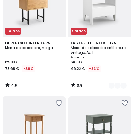
Saldos
Saldos
4,6
3,9
LA REDOUTE INTERIEURS
4
LA REDOUTE INTERIEURS
/ 5
/ 5
Mesa de cabeceira, Volga
Mesa de cabeceira estilo retro
Cores
vintage, Adil
A partir de
129.00 €
68.99 €
78.69 €
-39%
46.22 €
-33%
4,6
3,9
/
/
5
5