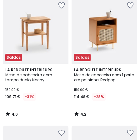
Saldos
Saldos
4,6
4,2
LA REDOUTE INTERIEURS
LA REDOUTE INTERIEURS
/ 5
/ 5
Mesa de cabeceira com
Mesa de cabeceira com 1 porta
tampo duplo, Nochy
em palhinha, Redpop
159.00 €
159.00 €
109.71 €
-31%
114.48 €
-28%
4,6
4,2
/
/
5
5