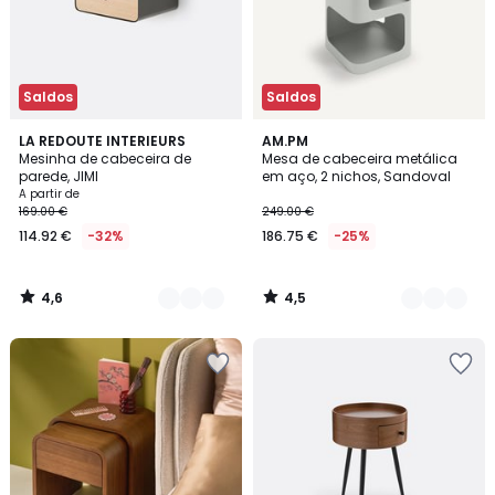
Saldos
Saldos
4,6
4,5
3
LA REDOUTE INTERIEURS
2
AM.PM
/ 5
/ 5
Mesinha de cabeceira de
Mesa de cabeceira metálica
Cores
Cores
parede, JIMI
em aço, 2 nichos, Sandoval
A partir de
169.00 €
249.00 €
114.92 €
-32%
186.75 €
-25%
4,6
4,5
/
/
5
5