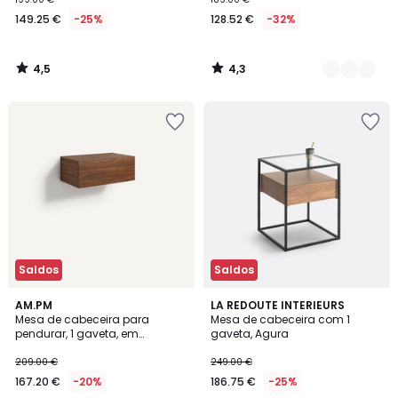
149.25 €
-25%
128.52 €
-32%
4,5
4,3
/
/
5
5
Saldos
Saldos
4,7
4,5
AM.PM
LA REDOUTE INTERIEURS
/ 5
/ 5
Mesa de cabeceira para
Mesa de cabeceira com 1
pendurar, 1 gaveta, em
gaveta, Agura
nogueira maciça, Vesper
209.00 €
249.00 €
167.20 €
-20%
186.75 €
-25%