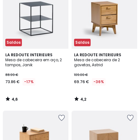
Saldos
Saldos
4,6
4,2
LA REDOUTE INTERIEURS
LA REDOUTE INTERIEURS
/ 5
/ 5
Mesa de cabeceira em aço, 2
Mesa de cabeceira de 2
tampos, Janik
gavetas, Astrid
88.99 €
109.00 €
73.86 €
-17%
69.76 €
-36%
4,6
4,2
/
/
5
5