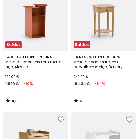
Saldos
Saldos
4,3
5
LA REDOUTE INTERIEURS
LA REDOUTE INTERIEURS
/ 5
/
Mesa de cabeceira em metal
Mesa de cabeceira, em
5
aço, Alessio
carvalho maciço, Baudry
129.00 €
249.00 €
116.10 €
-10%
164.34 €
-34%
4,3
5
/
/
5
5