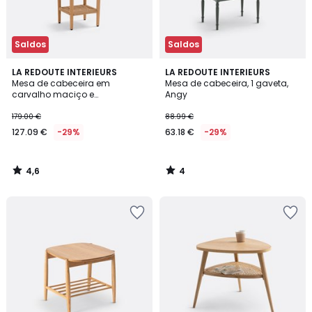
Saldos
Saldos
4,6
4
LA REDOUTE INTERIEURS
LA REDOUTE INTERIEURS
/ 5
/
Mesa de cabeceira em
Mesa de cabeceira, 1 gaveta,
5
carvalho maciço e
Angy
entrançado, Malora
179.00 €
88.99 €
127.09 €
-29%
63.18 €
-29%
4,6
4
/
/
5
5