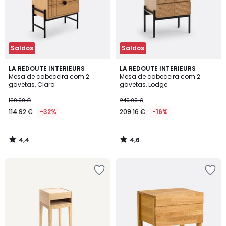
Saldos
Saldos
4,4
4,6
LA REDOUTE INTERIEURS
LA REDOUTE INTERIEURS
/ 5
/ 5
Mesa de cabeceira com 2
Mesa de cabeceira com 2
gavetas, Clara
gavetas, Lodge
169.00 €
249.00 €
114.92 €
-32%
209.16 €
-16%
4,4
4,6
/
/
5
5