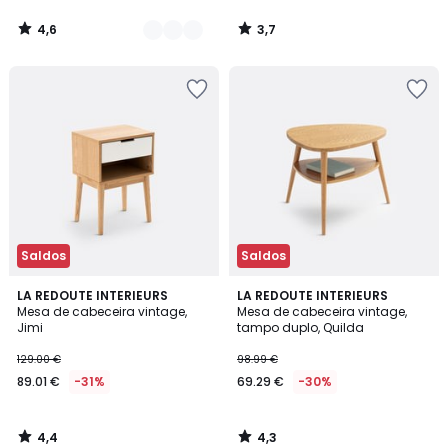
4,6
3,7
/
/
5
5
Saldos
Saldos
4,4
4,3
LA REDOUTE INTERIEURS
LA REDOUTE INTERIEURS
/ 5
/ 5
Mesa de cabeceira vintage,
Mesa de cabeceira vintage,
Jimi
tampo duplo, Quilda
129.00 €
98.99 €
89.01 €
-31%
69.29 €
-30%
4,4
4,3
/
/