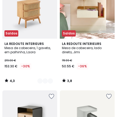
Saldos
Saldos
4,3
3,8
2
LA REDOUTE INTERIEURS
LA REDOUTE INTERIEURS
/ 5
/ 5
Mesa de cabeceira, 1 gaveta,
Mesa de cabeceira, lado
Cores
em palhinha, Laora
direito, Jimi
219.00 €
78.99 €
153.30 €
-30%
50.55 €
-36%
4,3
3,8
/
/
5
5