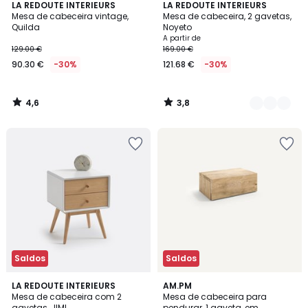
4,6
3,8
LA REDOUTE INTERIEURS
2
LA REDOUTE INTERIEURS
/ 5
/ 5
Mesa de cabeceira vintage,
Mesa de cabeceira, 2 gavetas,
Cores
Quilda
Noyeto
A partir de
129.00 €
169.00 €
90.30 €
-30%
121.68 €
-30%
4,6
3,8
/
/
5
5
Saldos
Saldos
4,3
4,7
LA REDOUTE INTERIEURS
AM.PM
/ 5
/ 5
Mesa de cabeceira com 2
Mesa de cabeceira para
gavetas, JIMI
pendurar, 1 gaveta, em