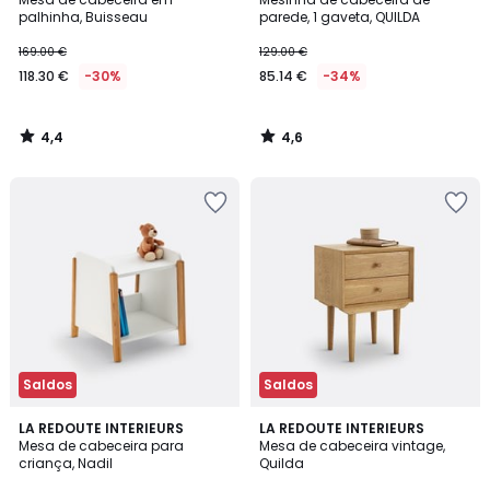
palhinha, Buisseau
parede, 1 gaveta, QUILDA
169.00 €
129.00 €
118.30 €
-30%
85.14 €
-34%
4,4
4,6
/
/
5
5
Saldos
Saldos
4,8
4,4
LA REDOUTE INTERIEURS
LA REDOUTE INTERIEURS
/ 5
/ 5
Mesa de cabeceira para
Mesa de cabeceira vintage,
criança, Nadil
Quilda