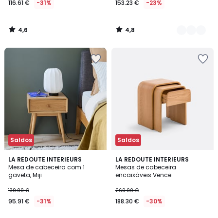
116.61 €
-31%
153.23 €
-23%
em
vez
de
4,6
4,8
169.00
/
/
5
5
€
31%
de
desconto
aplicado.
Saldos
Saldos
4,7
4
LA REDOUTE INTERIEURS
LA REDOUTE INTERIEURS
/ 5
/
Mesa de cabeceira com 1
Mesas de cabeceira
5
gaveta, Miji
encaixáveis Vence
139.00 €
269.00 €
95.91 €
-31%
188.30 €
-30%