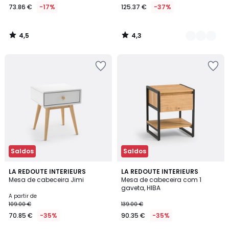
73.86 €
-17%
125.37 €
-37%
4,5
4,3
/
/
5
5
Saldos
Saldos
4,6
3,7
2
LA REDOUTE INTERIEURS
LA REDOUTE INTERIEURS
/ 5
/ 5
Mesa de cabeceira Jimi
Mesa de cabeceira com 1
Cores
gaveta, HIBA
A partir de
109.00 €
139.00 €
70.85 €
-35%
90.35 €
-35%