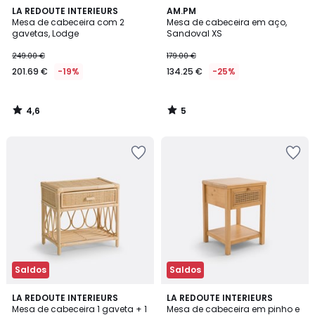
4,6
5
LA REDOUTE INTERIEURS
AM.PM
/ 5
/
Mesa de cabeceira com 2
Mesa de cabeceira em aço,
5
gavetas, Lodge
Sandoval XS
249.00 €
179.00 €
201.69 €
-19%
134.25 €
-25%
4,6
5
/
/
5
5
Saldos
Saldos
3,8
4,5
LA REDOUTE INTERIEURS
LA REDOUTE INTERIEURS
/ 5
/ 5
Mesa de cabeceira 1 gaveta + 1
Mesa de cabeceira em pinho e