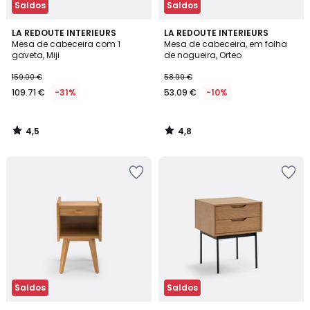
Saldos
Saldos
4,5
4,8
LA REDOUTE INTERIEURS
LA REDOUTE INTERIEURS
/ 5
/ 5
Mesa de cabeceira com 1
Mesa de cabeceira, em folha
gaveta, Miji
de nogueira, Orteo
159.00 €
58.99 €
109.71 €
-31%
53.09 €
-10%
4,5
4,8
/
/
5
5
Saldos
Saldos