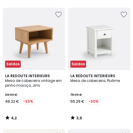
5
5
Saldos
Saldos
4,2
3,9
LA REDOUTE INTERIEURS
LA REDOUTE INTERIEURS
/ 5
/ 5
Mesa de cabeceira vintage em
Mesa de cabeceira, Plutime
pinho maciço, Jimi
68.99 €
78.99 €
46.22 €
-33%
55.29 €
-30%
4,2
3,9
/
/
5
5