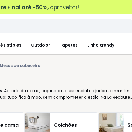
e Final até -50%,
aproveitar!
résistibles
Outdoor
Tapetes
Linho trendy
Mesas de cabeceira
s. Ao lado da cama, organizam o essencial e ajudam a manter 
gua: tudo fica à mão, sem comprometer o estilo. Na La Redoute,
 hábitos. Prefere linhas direitas ou formas mais suaves? Uma
o quer à vista? A escolha certa faz toda a diferença no
ar facilmente com a cabeceira e o restante mobiliário: madeir
o elegante. São opções que atravessam tendências e
de cama
Colchões
S
 também a altura em relação à cama e a capacidade de