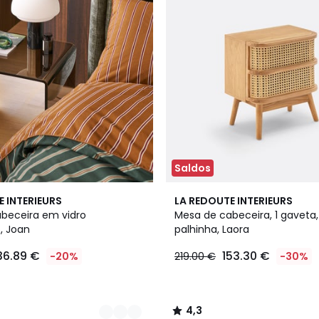
Saldos
2
4,3
E INTERIEURS
LA REDOUTE INTERIEURS
Cores
/ 5
beceira em vidro
Mesa de cabeceira, 1 gaveta
, Joan
palhinha, Laora
36.89 €
153.30 €
-20%
219.00 €
-30%
4,3
/