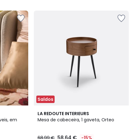
5
Saldos
4,6
LA REDOUTE INTERIEURS
/ 5
veis, em
Mesa de cabeceira, 1 gaveta, Orteo
58.64 €
68.99 €
-15%