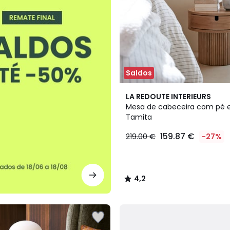
Saldos
4,2
LA REDOUTE INTERIEURS
/ 5
Mesa de cabeceira com pé e
Tamita
159.87 €
219.00 €
-27%
4,2
/
5