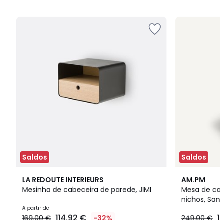
5
5
Saldos
Saldos
3
4,6
2
4,5
LA REDOUTE INTERIEURS
AM.PM
Cores
/ 5
Cores
/ 5
Mesinha de cabeceira de parede, JIMI
Mesa de ca
nichos, Sa
A partir de
114.92 €
169.00 €
-32%
249.00 €