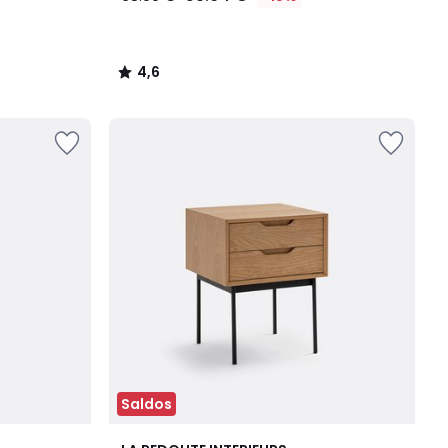
4,6
/
5
Saldos