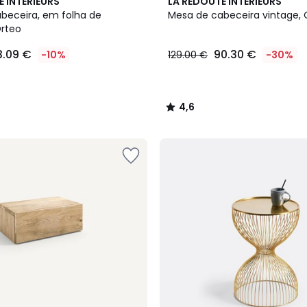
4,6
E INTERIEURS
LA REDOUTE INTERIEURS
/ 5
beceira, em folha de
Mesa de cabeceira vintage, 
Orteo
3.09 €
90.30 €
-10%
129.00 €
-30%
4,6
/
5