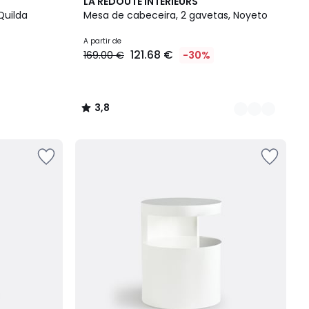
2
3,8
LA REDOUTE INTERIEURS
Cores
/ 5
Quilda
Mesa de cabeceira, 2 gavetas, Noyeto
A partir de
121.68 €
169.00 €
-30%
3,8
/
5