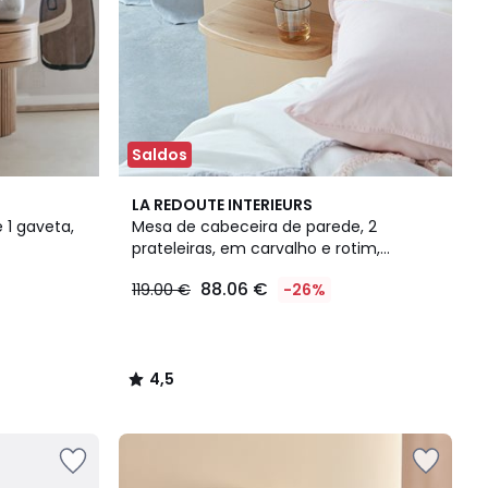
Saldos
4,5
LA REDOUTE INTERIEURS
/ 5
 1 gaveta,
Mesa de cabeceira de parede, 2
prateleiras, em carvalho e rotim,
Buisseau
88.06 €
119.00 €
-26%
4,5
/
5