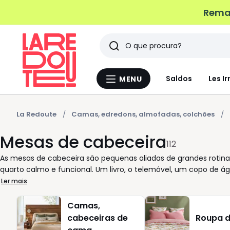
Remat
Pesquisar
Últimos
Saldos
Les Ir
MENU
Menu
artigos
La
Redoute
vistos
La Redoute
Camas, edredons, almofadas, colchões
Mesas de cabeceira
112
As mesas de cabeceira são pequenas aliadas de grandes rotina
quarto calmo e funcional. Um livro, o telemóvel, um copo de á
cada mesa é pensada para se adaptar ao seu espaço e aos seus
Ler mais
unidade discreta ou mesas com gavetas para esconder o que nã
conforto diário. A variedade de acabamentos permite harmoniz
Camas,
em tom natural, carvalho intemporal, branco luminoso ou pret
cabeceiras de
Roupa 
funcionam em quartos grandes ou mais compactos. Considere