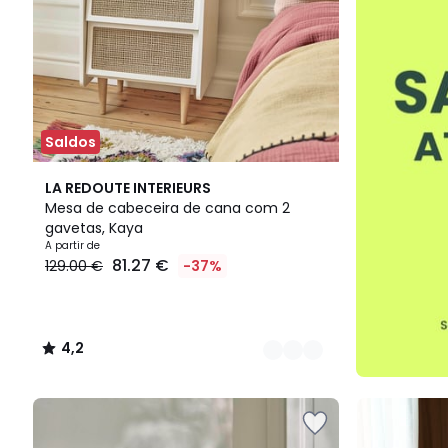
Saldos
3
4,2
LA REDOUTE INTERIEURS
Cores
/ 5
Mesa de cabeceira de cana com 2
gavetas, Kaya
A partir de
81.27 €
129.00 €
-37%
4,2
/
5