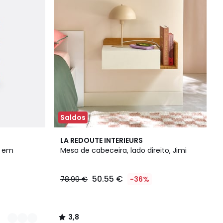
Saldos
3,8
LA REDOUTE INTERIEURS
/ 5
, em
Mesa de cabeceira, lado direito, Jimi
50.55 €
78.99 €
-36%
3,8
/