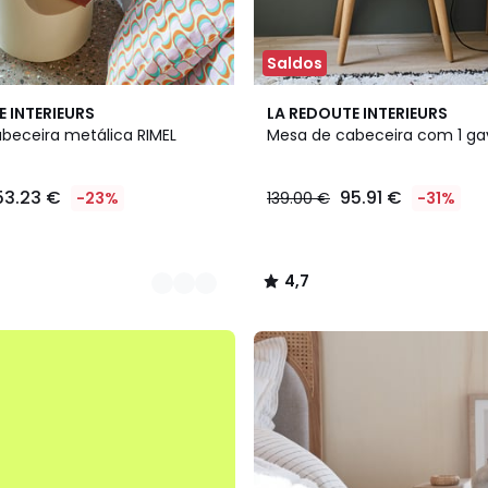
Saldos
4,7
E INTERIEURS
LA REDOUTE INTERIEURS
/ 5
beceira metálica RIMEL
Mesa de cabeceira com 1 gave
53.23 €
95.91 €
-23%
139.00 €
-31%
4,7
/
5