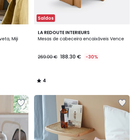
Saldos
4
LA REDOUTE INTERIEURS
/
ta, Miji
Mesas de cabeceira encaixáveis Vence
5
188.30 €
269.00 €
-30%
4
/
5