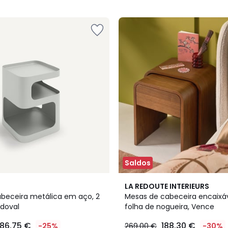
5
Saldos
4,6
LA REDOUTE INTERIEURS
/ 5
beceira metálica em aço, 2
Mesas de cabeceira encaixá
ndoval
folha de nogueira, Vence
186.75 €
188.30 €
-25%
269.00 €
-30%