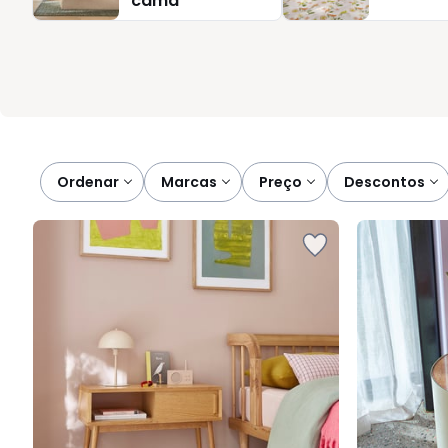
cama
arrumação. Detalhes simples que tornam a utilização mais prát
entrega e preço ajustado, é fácil encontrar a mesa certa para s
Ordenar
marcas
preço
descontos