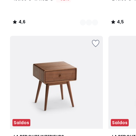
4,6
4,5
/
/
5
5
Saldos
Saldos