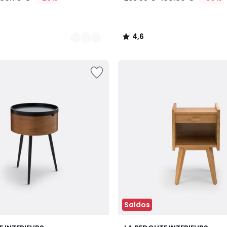
4,6
/
5
Saldos