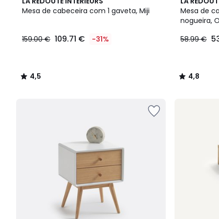
4,5
4,8
LA REDOUTE INTERIEURS
LA REDOUT
/ 5
/ 5
Mesa de cabeceira com 1 gaveta, Miji
Mesa de ca
nogueira, 
109.71 €
5
159.00 €
-31%
58.99 €
4,5
4,8
/
/
5
5