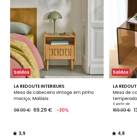
Saldos
Saldos
3,9
2
4,8
LA REDOUTE INTERIEURS
LA REDOUT
/ 5
Cores
/ 5
Mesa de cabeceira vintage em pinho
Mesa de ca
maciço, Malásia
temperado
A partir de
69.29 €
1
98.99 €
-30%
169.00 €
3,9
4,8
/
/