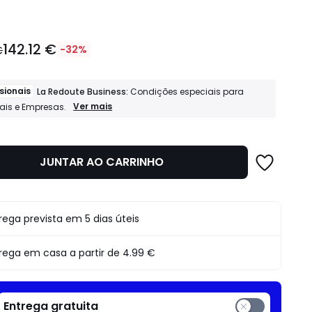
142.12 €
€
-32%
sionais
La Redoute Business:
Condições especiais para
Profissionais
Ver mais
nais e Empresas.
La
Redoute
Business:
Condições
JUNTAR AO CARRINHO
o
especiais
para
Profissionais
e
Empresas.
rega prevista em 5 dias úteis
rega em casa a partir de
4.99 €
Entrega gratuita