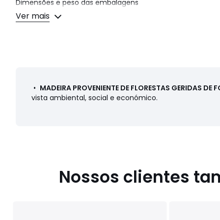
Dimensões e peso das embalagens
1 embalagem
Ver mais
• L54 x A39 x P44 cm, 14,82 kg
Cores
Preto
Tamanhos
TAMANHO ÚNICO
Ficha técnica
•
MADEIRA PROVENIENTE DE FLORESTAS GERIDAS DE 
Descarregar guia
vista ambiental, social e económico.
Nossos clientes t