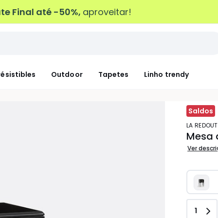
e Final até -50%,
aproveitar!
résistibles
Outdoor
Tapetes
Linho trendy
Saldos
LA REDOUT
Mesa 
Ver descr
Quant
1