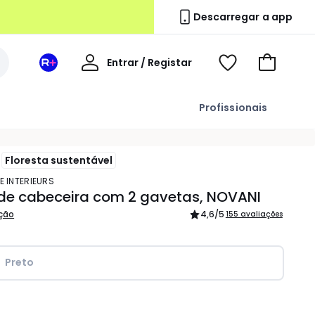
Descarregar a app
A
Entrar / Registar
Espaço
Voir
Ir
minha
La
ma
para
conta
Redoute
wishlist
o
Profissionais
+
carrinho
Floresta sustentável
E INTERIEURS
de cabeceira com 2 gavetas, NOVANI
ição
4,6
/5
155 avaliações
Preto 
idade