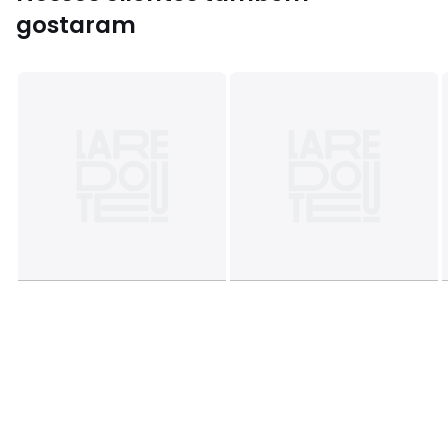
gostaram
Dimensões e peso das embalagens
1 embalagem
• L42 x A42 x P42 cm, 13,9 kg
Cores
Cinzento/madeira, Branco/Madeira,
Verde/madeira, Preto/Madeira
Tamanhos
TAMANHO ÚNICO
Ficha técnica
Descarregar guia