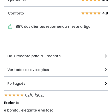
Qualidade
4,8
2
15
1
19
Conforto
4,8
Conforto
4,8
88% dos clientes
88% dos clientes recomendam este artigo
recomendam este artigo
Ver mais detalhes
Da + recente para a - recente
Ver todas as avaliações
Português
02/01/2025
Exelente
é bonita , elegante e vistosa