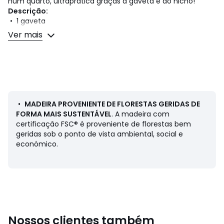
num quarto, ultraprática graças à gaveta e ao nicho!
Descrição:
• 1 gaveta
• 1 nicho
Ver mais
• Aço pintado, acabamento epóxi
• Gaveta em MDF com folha de freixo acabamento
nitrocelulósico
• Pés em bétula maciça com acabamento nitrocelulósico
Dimensões:
Totais
•
MADEIRA PROVENIENTE DE FLORESTAS GERIDAS DE
• Comprimento: 35 cm
FORMA MAIS SUSTENTÁVEL
. A madeira com
• Altura: 50 cm
certificação FSC® é proveniente de florestas bem
• Profundidade: 35 cm
geridas sob o ponto de vista ambiental, social e
económico.
Úteis
• Gaveta: larg. 30,5 x alt. 10,5 x prof. 28 cm
• Nicho: larg. 35 x alt. 14,5 x prof. 35 cm
• Este artigo é entregue com os pés por montar.
Nossos clientes também