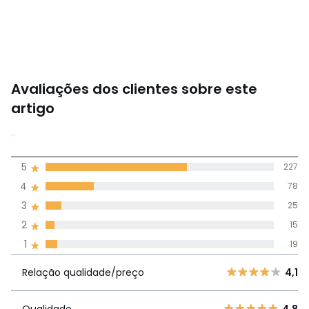
Avaliações dos clientes sobre este
artigo
4,3
5
227
(364)
média de
4
78
avaliações em
3
25
todos os idiomas
2
15
1
19
Avaliações 100% autênticas,
Relação
5
227
4,1
Relação qualidade/preço
4,1
qualidade/preço
4
78
3
25
Qualidade
4,8