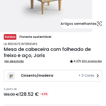
Artigos semelhantes
Saldos
Floresta sustentável
LA REDOUTE INTERIEURS
Mesa de cabeceira com folheado de
freixo e aço, Joris
Ver descrição
4,3
/5
364 avaliações
Cinzento/madeira
+
3
Cores
128.52
A partir de
128.52 €
€
189.00 €
-32%
em
vez