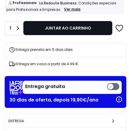
de
Profissionais
La Redoute Business:
Condições especiais
189.00
Profissionais
Ver mais
para Profissionais e Empresas.
La
€
Redoute
32%
Business:
de
Quantidade
1
JUNTAR AO CARRINHO
Condições
desconto
especiais
aplicado.
para
Profissionais
e
Entrega prevista em 5 dias úteis
Empresas.
Entrega em casa a partir de
4.99 €
Entrega gratuita
30 dias de oferta, depois 19,90€/ano
ENTREGA