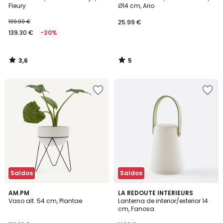
5
Fleury
Ø14 cm, Ario
199.00 €
25.99 €
139.30 €
-30%
3,6
5
/
/
5
5
Saldos
Saldos
4,6
2,5
AM.PM
3
LA REDOUTE INTERIEURS
/ 5
/ 5
Vaso alt. 54 cm, Plantae
Lanterna de interior/exterior 14
Cores
cm, Fanosa