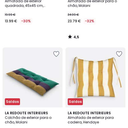
/ 5
Almofada de exterior
Almofada de exterior para o
quadrada, 45x45 cm,
chão, Molani
AMORGOS
19.99 €
34.99 €
13.99 €
-30%
23.79 €
-32%
4,5
/
5
Saldos
Saldos
4
4,6
LA REDOUTE INTERIEURS
2
LA REDOUTE INTERIEURS
/
/ 5
Colchão de exterior para o
Almofada de exterior para
Cores
5
chão, Molani
cadeira, Hendaye