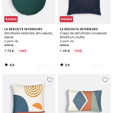
Saldos
Saldos
4,5
3,9
9
LA REDOUTE INTERIEURS
2
LA REDOUTE INTERIEURS
/ 5
/ 5
Almofada redonda, em veludo,
Capa de almofada cinzelada
Cores
Cores
Velvet
65x65cm, Fluffly
A partir de
A partir de
14.99 €
14.99 €
7.79 €
-48%
7.49 €
-50%
4,5
3,9
/
/
5
5