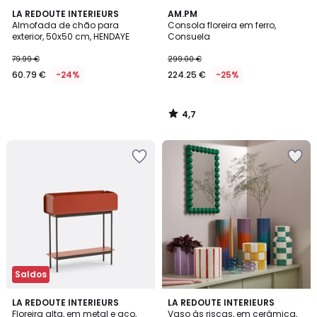
4,7
LA REDOUTE INTERIEURS
AM.PM
/ 5
Almofada de chão para
Consola floreira em ferro,
exterior, 50x50 cm, HENDAYE
Consuela
79.99 €
299.00 €
60.79 €
-24%
224.25 €
-25%
4,7
/
5
Saldos
3,6
5
LA REDOUTE INTERIEURS
LA REDOUTE INTERIEURS
/ 5
/
Floreira alta, em metal e aço,
Vaso às riscas, em cerâmica,