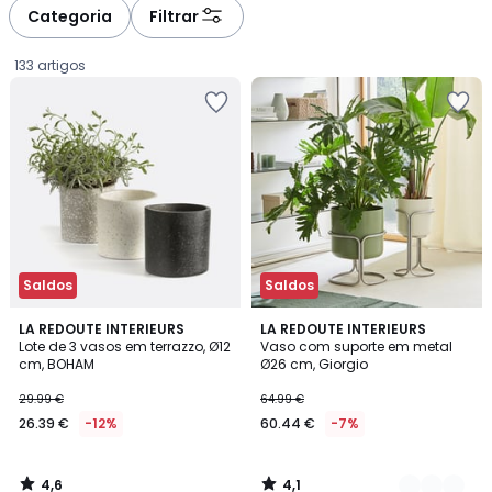
à
à
Categoria
Filtrar
gauche
droite
133 artigos
Saldos
Saldos
4,6
4,1
LA REDOUTE INTERIEURS
2
LA REDOUTE INTERIEURS
/ 5
/ 5
Lote de 3 vasos em terrazzo, Ø12
Vaso com suporte em metal
Cores
cm, BOHAM
Ø26 cm, Giorgio
26.39
29.99 €
64.99 €
€
26.39 €
-12%
60.44 €
-7%
em
vez
de
4,6
4,1