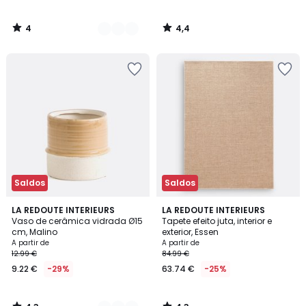
4
4,4
/
/
5
5
Saldos
Saldos
4,3
4,3
2
LA REDOUTE INTERIEURS
LA REDOUTE INTERIEURS
/ 5
/ 5
Vaso de cerâmica vidrada Ø15
Tapete efeito juta, interior e
Cores
cm, Malino
exterior, Essen
A partir de
A partir de
12.99 €
84.99 €
9.22 €
-29%
63.74 €
-25%