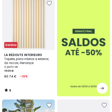
-50%
Saldos
5
LA REDOUTE INTERIEURS
/
Tapete, para interior e exterior,
5
às riscas, Hendaye
A partir de
74.99 €
60.74 €
-19%
5
/
5