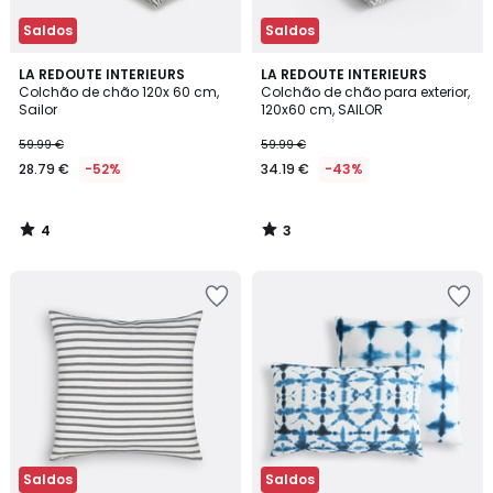
Saldos
Saldos
4
3
LA REDOUTE INTERIEURS
LA REDOUTE INTERIEURS
/
/
Colchão de chão 120x 60 cm,
Colchão de chão para exterior,
5
5
Sailor
120x60 cm, SAILOR
59.99 €
59.99 €
28.79 €
-52%
34.19 €
-43%
4
3
/
/
5
5
Saldos
Saldos