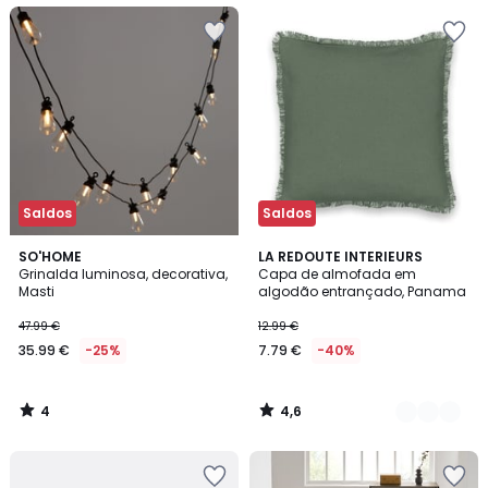
Saldos
Saldos
4
4,6
SO'HOME
8
LA REDOUTE INTERIEURS
/
/ 5
Grinalda luminosa, decorativa,
Capa de almofada em
Cores
5
Masti
algodão entrançado, Panama
47.99 €
12.99 €
35.99 €
-25%
7.79 €
-40%
4
4,6
/
/
5
5