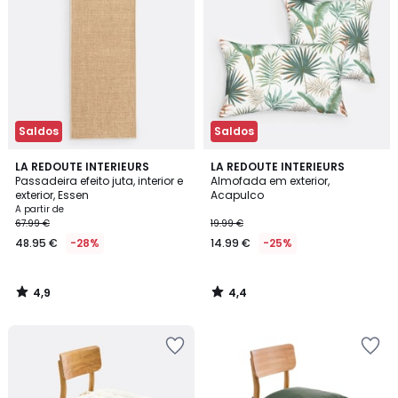
Saldos
Saldos
4,9
4,4
LA REDOUTE INTERIEURS
LA REDOUTE INTERIEURS
/ 5
/ 5
Passadeira efeito juta, interior e
Almofada em exterior,
exterior, Essen
Acapulco
A partir de
67.99 €
19.99 €
48.95 €
-28%
14.99 €
-25%
4,9
4,4
/
/
5
5