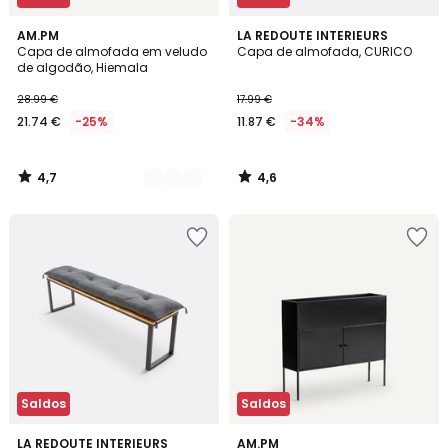
4,7
4,6
2
AM.PM
LA REDOUTE INTERIEURS
/ 5
/ 5
Capa de almofada em veludo
Capa de almofada, CURICO
Cores
de algodão, Hiemala
28.99 €
17.99 €
21.74 €
-25%
11.87 €
-34%
4,7
4,6
/
/
5
5
Saldos
Saldos
4,2
4
6
LA REDOUTE INTERIEURS
AM.PM