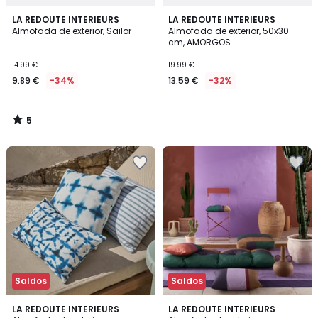
5
LA REDOUTE INTERIEURS
LA REDOUTE INTERIEURS
/
Almofada de exterior, Sailor
Almofada de exterior, 50x30
5
cm, AMORGOS
14.99 €
19.99 €
9.89 €
-34%
13.59 €
-32%
5
/
5
Saldos
Saldos
4,5
LA REDOUTE INTERIEURS
LA REDOUTE INTERIEURS