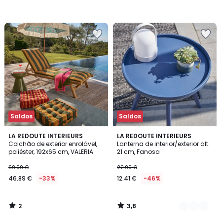
Saldos
Saldos
2
3,8
LA REDOUTE INTERIEURS
4
LA REDOUTE INTERIEURS
/
/ 5
Colchão de exterior enrolável,
Lanterna de interior/exterior alt.
Cores
5
poliéster, 192x65 cm, VALERIA
21 cm, Fanosa
69.99 €
22.99 €
46.89 €
-33%
12.41 €
-46%
2
3,8
/
/
5
5