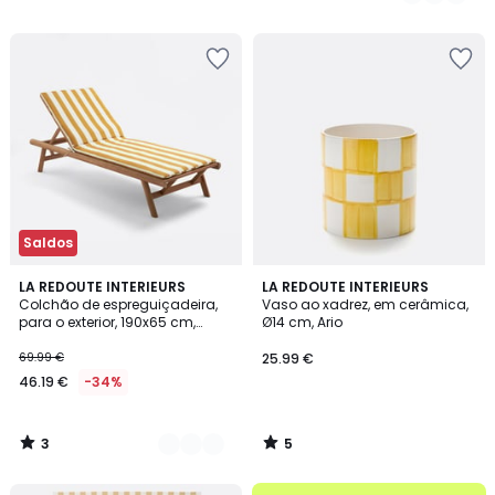
29.99
/
/
5
5
€
12%
de
desconto
aplicado.
Saldos
3
5
2
LA REDOUTE INTERIEURS
LA REDOUTE INTERIEURS
/
/
Colchão de espreguiçadeira,
Vaso ao xadrez, em cerâmica,
Cores
5
5
para o exterior, 190x65 cm,
Ø14 cm, Ario
Hendaye
69.99 €
25.99 €
46.19 €
-34%
3
5
/
/
5
5
até