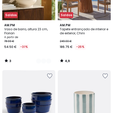
Saldos
Saldos
3
4,9
3
AM.PM
AM.PM
/
/ 5
Vaso de barro, altura 23 cm,
Tapete entrançado de interior e
Cores
5
Florian
de exterior, Chini
A partir de
78.99 €
249.00 €
54.50 €
-31%
186.75 €
-25%
3
4,9
/
/
5
5