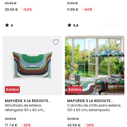
59.99 €
19.99 €
39.59 €
-34%
11.99 €
-40%
4
4,6
/
/
5
5
Saldos
Saldos
MAPOÉSIE X LA REDOUTE
MAPOÉSIE X LA REDOUTE
INTÉRIEURS
Almofada de exterior,
INTÉRIEURS
Colchão de chão para exterior,
retangular 60 x 40 cm,
120 x 60 cm, estampado
estampado geométrico, SONGE
geométrico, SONGE
24.99 €
59.99 €
17.74 €
-29%
42.59 €
-29%