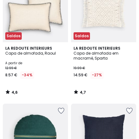
Saldos
Saldos
4,6
4,7
LA REDOUTE INTERIEURS
LA REDOUTE INTERIEURS
/ 5
/ 5
Capa de almofada, Raoul
Capa de almofada em
macramé, Sparta
A partir de
12.99 €
19.99 €
8.57 €
-34%
14.59 €
-27%
4,6
4,7
/
/
5
5