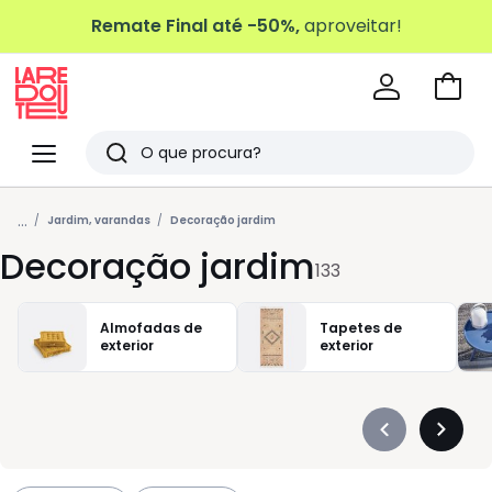
Remate Final até -50%,
aproveitar!
Ir
para
La
o
Redoute
Menu
Pesquisar
carri
Últimos
...
artigos
Jardim, varandas
Decoração jardim
Decoração jardim
vistos
133
Almofadas de
Tapetes de
exterior
exterior
Précédent
Suivan
-
-
défiler
défiler