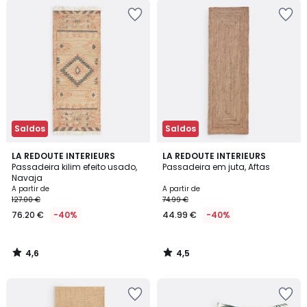
Saldos
Saldos
4,6
4,5
LA REDOUTE INTERIEURS
LA REDOUTE INTERIEURS
/ 5
/ 5
Passadeira kilim efeito usado,
Passadeira em juta, Aftas
Navaja
A partir de
A partir de
127.00 €
74.99 €
76.20 €
-40%
44.99 €
-40%
4,6
4,5
/
/
5
5