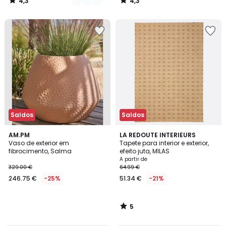
4,3
4,3
/
/
5
5
Saldos
Saldos
5
AM.PM
LA REDOUTE INTERIEURS
/
Vaso de exterior em
Tapete para interior e exterior,
5
fibrocimento, Salma
efeito juta, MILAS
A partir de
329.00 €
64.99 €
246.75 €
-25%
51.34 €
-21%
5
/
5