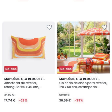
Saldos
Saldos
MAPOÉSIE X LA REDOUTE
MAPOÉSIE X LA REDOUTE
INTÉRIEURS
Almofada de exterior,
INTÉRIEURS
Colchão de chão para exterior,
retangular 60 x 40 cm,
120 x 60 cm, estampado
estampado geométrico, SONGE
geométrico, SONGE
24.99 €
59.99 €
17.74 €
-29%
36.59 €
-39%