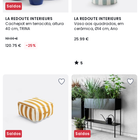
Saldos
5
LA REDOUTE INTERIEURS
LA REDOUTE INTERIEURS
/
Cachepot em terracota, altura
Vaso aos quadrados, em
5
40 cm, TRINA
cerâmica, Ø14 cm, Ario
161.00 €
25.99 €
120.75 €
-25%
5
/
5
Saldos
Saldos