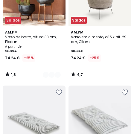
Saldos
Saldos
1,8
4,7
3
AM.PM
AM.PM
/
/ 5
Vaso de barro, altura 33 cm,
Vaso em cimento, ø35 x alt. 29
Cores
5
Florian
cm, Ollam
A partir de
98.99 €
98.99 €
74.24 €
-25%
74.24 €
-25%
1,8
4,7
/
/
5
5