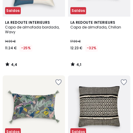
Saldos
Saldos
4,4
4,1
LA REDOUTE INTERIEURS
LA REDOUTE INTERIEURS
/ 5
/ 5
Capa de almofada bordada,
Capa de almofada, Chillan
Wavy
14.99 €
17.99 €
11.24 €
-25%
12.23 €
-32%
4,4
4,1
/
/
5
5
Saldos
Saldos