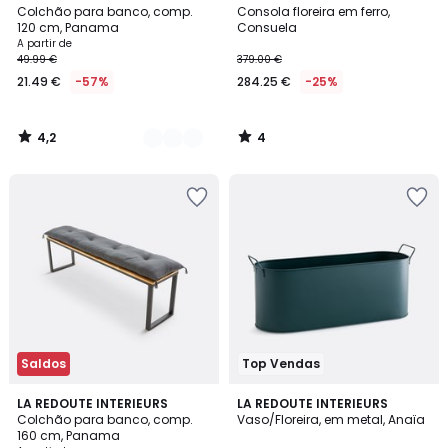
/ 5
/
Colchão para banco, comp.
Consola floreira em ferro,
Cores
5
120 cm, Panama
Consuela
A partir de
49.99 €
379.00 €
21.49 €
-57%
284.25 €
-25%
4,2
4
/
/
5
5
Saldos
Top Vendas
4,2
4,9
5
LA REDOUTE INTERIEURS
LA REDOUTE INTERIEURS
/ 5
/ 5
Colchão para banco, comp.
Vaso/Floreira, em metal, Anaïa
Cores
160 cm, Panama