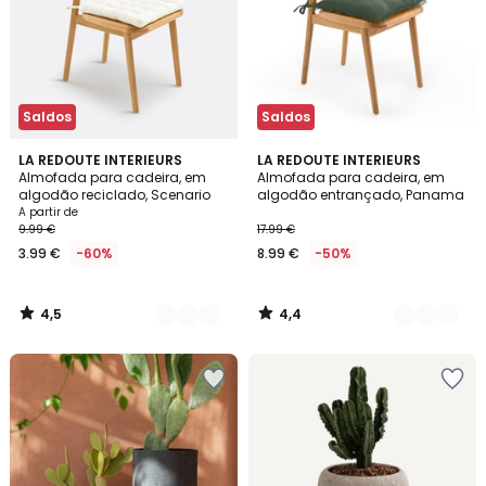
Saldos
Saldos
4,5
4,4
10
LA REDOUTE INTERIEURS
5
LA REDOUTE INTERIEURS
/ 5
/ 5
Almofada para cadeira, em
Almofada para cadeira, em
Cores
Cores
algodão reciclado, Scenario
algodão entrançado, Panama
A partir de
9.99 €
17.99 €
3.99 €
-60%
8.99 €
-50%
4,5
4,4
/
/
5
5