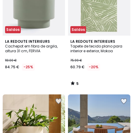
Saldos
Saldos
5
LA REDOUTE INTERIEURS
LA REDOUTE INTERIEURS
/
Cachepot em fibra de argila,
Tapete de tecido plano para
5
altura 31 cm, FERVIA
interior e exterior, Mokoa
113.00 €
75.99 €
84.75 €
-25%
60.79 €
-20%
5
/
5