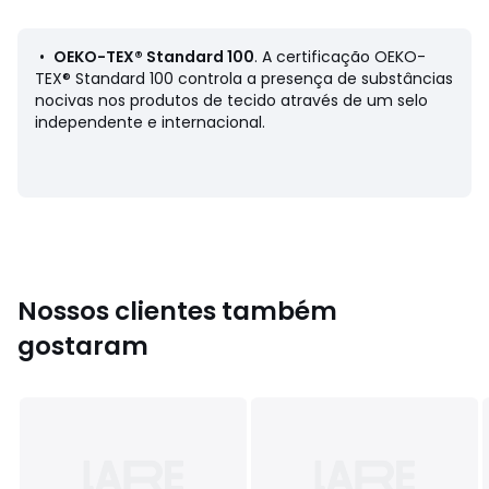
Dimensões:
• Diâmetro 38 cm, espessura 2 cm
•
OEKO-TEX® Standard 100
. A certificação OEKO-
TEX® Standard 100 controla a presença de substâncias
nocivas nos produtos de tecido através de um selo
independente e internacional.
Ficha de produto relativa às qualidades e
características ambientais
• Origem do fabrico (tecelagem, tingimento, confeção):
China
• Rejeita microfibras plásticas no ambiente durante a
lavagem.
Nossos clientes também
Cores
Bronze, Verde-argila, Bege, Verde-petróleo,
gostaram
Azul-tinta, Praliné, Tabaco, Grená, Verde-acinzentado,
Verde
Tamanhos
TAMANHO ÚNICO