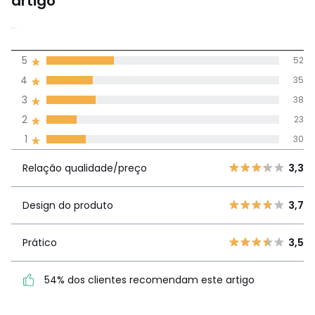
artigo
3,3
5
52
(178)
média de
4
35
avaliações em
3
38
todos os idiomas
2
23
1
30
Avaliações 100% autênticas,
Relação
5
52
3,3
Relação qualidade/preço
3,3
qualidade/preço
4
35
3
38
Design do produto
3,7
Design do
3,7
2
23
produto
1
30
Prático
3,5
Prático
3,5
54% dos clientes recomendam este artigo
54% dos clientes
recomendam este artigo