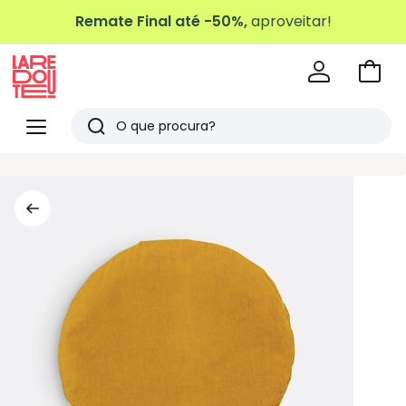
Remate Final até -50%,
aproveitar!
Ir
para
La
o
Redoute
Menu
Pesquisar
carri
Últimos
artigos
vistos