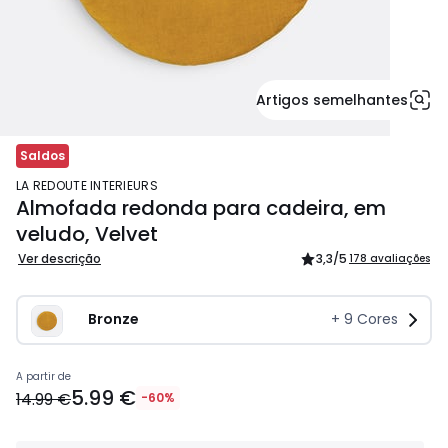
Artigos semelhantes
Saldos
LA REDOUTE INTERIEURS
Almofada redonda para cadeira, em
veludo, Velvet
Ver descrição
3,3
/5
178 avaliações
Bronze
+
9
Cores
5.99
A partir de
5.99 €
€
14.99 €
-60%
em
vez