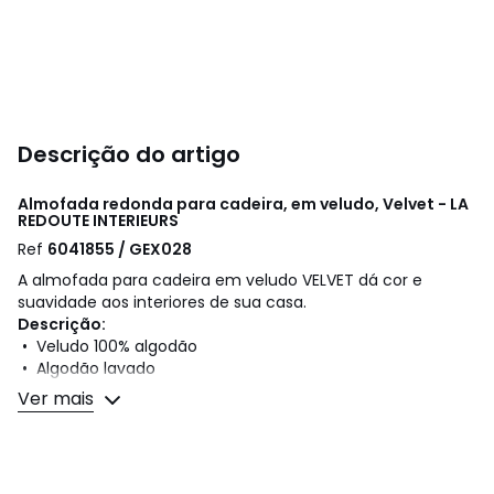
Descrição do artigo
Almofada redonda para cadeira, em veludo, Velvet - LA
REDOUTE INTERIEURS
Ref
6041855 / GEX028
A almofada para cadeira em veludo VELVET dá cor e
suavidade aos interiores de sua casa.
Descrição:
• Veludo 100% algodão
• Algodão lavado
• Enchimento 100% poliéster
Ver mais
Cuidados
• Para instruções de lavagem, consulte a etiqueta do
artigo