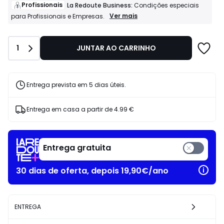
de
Profissionais
La Redoute Business:
Condições especiais
14.99
Profissionais
Ver mais
para Profissionais e Empresas.
La
€
Redoute
60%
Business:
de
Quantidade
1
JUNTAR AO CARRINHO
Condições
desconto
especiais
aplicado.
para
Profissionais
e
Entrega prevista em 5 dias úteis.
Empresas.
Entrega em casa a partir de
4.99 €
Entrega gratuita
30 dias de oferta, depois 19,90€/ano
ENTREGA